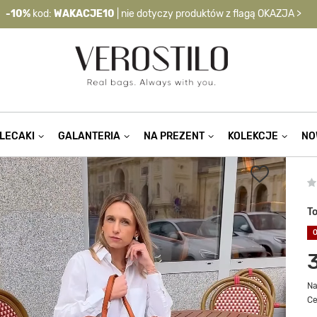
-10%
kod:
WAKACJE10
| nie dotyczy produktów z flagą OKAZJA >
LECAKI
GALANTERIA
NA PREZENT
KOLEKCJE
NO
T
Na
Ce