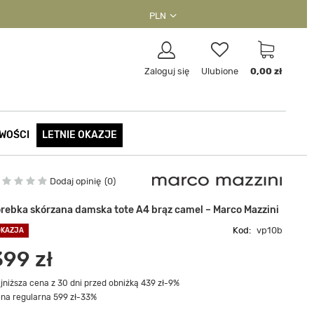
PLN
Zaloguj się
Ulubione
0,00 zł
WOŚCI
LETNIE OKAZJE
Dodaj opinię
0
orebka skórzana damska tote A4 brąz camel – Marco Mazzini
Kod:
vp10b
OKAZJA
399 zł
jniższa cena z 30 dni przed obniżką 439 zł
-9%
na regularna 599 zł
-33%