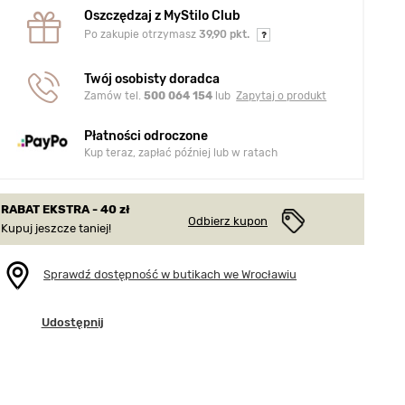
Oszczędzaj z MyStilo Club
Po zakupie otrzymasz
39,90 pkt.
Twój osobisty doradca
Zamów tel.
500 064 154
lub
Zapytaj o produkt
Płatności odroczone
Kup teraz, zapłać później lub w ratach
RABAT EKSTRA - 40 zł
Odbierz kupon
Kupuj jeszcze taniej!
Sprawdź dostępność w butikach we Wrocławiu
Udostępnij