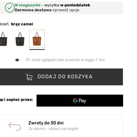
W magazynie
-
wysyłka
w poniedziałek
Darmowa dostawa
sprawdź opcje
dcień
brąz camel
37
osób oglądało ten produkt w ciągu 7 dni
DODAJ DO KOSZYKA
p i zapłać przez:
Zwroty do 30 dni
Za darmo - zobacz szczegóły