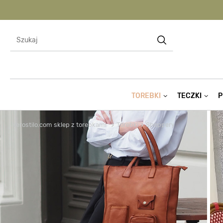
TOREBKI
TECZKI
P
Verostilo.com sklep z torebkami
Torebki
Shoppery