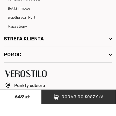
Butiki firmowe
Współpraca | Hurt
Mapa strony
STREFA KLIENTA
POMOC
Punkty odbioru
info@verostilo.com
649 zł
DODAJ DO KOSZYKA
+48 500 064 154
Pon. - Pt. 8:00 - 16:00