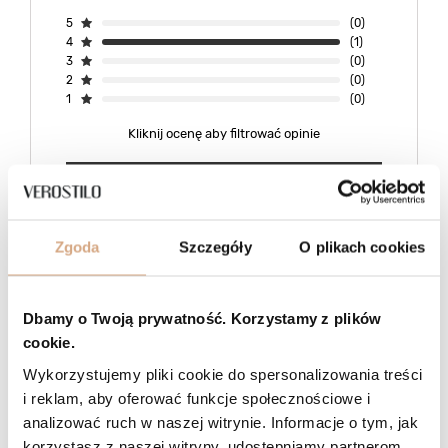
5
(0)
4
(1)
3
(0)
2
(0)
1
(0)
Kliknij ocenę aby filtrować opinie
Napisz swoją opinię
Zgoda
Szczegóły
O plikach cookies
4/5
Opinia potwierdzona zakupem
Odcień: beż taupe
2025-12-17
Dbamy o Twoją prywatność. Korzystamy z plików
Pěkná, ale velmi měkká. Pokud není naplněna, nedrží tvar. Dlouhý
cookie.
pás by mohl být trochu širší pro pohodlné nošení.
Wykorzystujemy pliki cookie do spersonalizowania treści
Zuzana, Brno - Maloměřice
i reklam, aby oferować funkcje społecznościowe i
Czy opinia była pomocna?
2
3
analizować ruch w naszej witrynie. Informacje o tym, jak
korzystasz z naszej witryny, udostępniamy partnerom