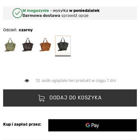
W magazynie
-
wysyłka
w poniedziałek
Darmowa dostawa
sprawdź opcje
Odcień
czarny
12
osób oglądało ten produkt w ciągu 7 dni
DODAJ DO KOSZYKA
Kup i zapłać przez: