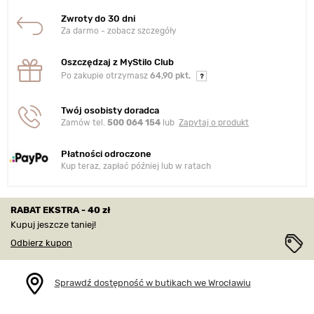
Zwroty do 30 dni
Za darmo - zobacz szczegóły
Oszczędzaj z MyStilo Club
Po zakupie otrzymasz
64,90 pkt.
Twój osobisty doradca
Zamów tel.
500 064 154
lub
Zapytaj o produkt
Płatności odroczone
Kup teraz, zapłać później lub w ratach
RABAT EKSTRA - 40 zł
Kupuj jeszcze taniej!
Odbierz kupon
Sprawdź dostępność w butikach we Wrocławiu