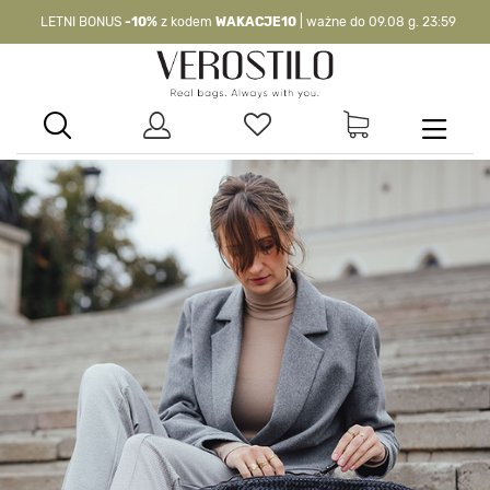
LETNI BONUS
-10%
z kodem
WAKACJE10
| ważne do 09.08 g. 23:59
-10%
kod:
WAKACJE10
| nie dotyczy produktów z flagą OKAZJA >