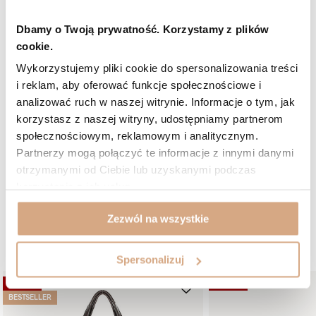
Czy opinia była pomocna?
3
0
Dbamy o Twoją prywatność. Korzystamy z plików
cookie.
5/5
Opinia potwierdzona zakupem
Wykorzystujemy pliki cookie do spersonalizowania treści
i reklam, aby oferować funkcje społecznościowe i
Odcień: beż zamsz
2026-01-31
analizować ruch w naszej witrynie. Informacje o tym, jak
Torba jest piękna. Idealnie wpasowuje się w mój gust, oczekiwania i
wykonanie. Duża, pojemna, wygodna w noszeniu ze względu na
korzystasz z naszej witryny, udostępniamy partnerom
wiele możliwości; na ramieniu, przez ramię, w ręce. Świetnie
społecznościowym, reklamowym i analitycznym.
wygląda w kreacji boho ,bez problemu dopasowuje się do innych
stylizacji. Zwraca uwagę oryginalnością. Ideał.
Partnerzy mogą połączyć te informacje z innymi danymi
otrzymanymi od Ciebie lub uzyskanymi podczas
Marzanna, Poznań (Poznań-Grunwald)
korzystania z ich usług.
Czy opinia była pomocna?
3
0
Zezwól na wszystkie
W podobnym kolorze:
Spersonalizuj
OKAZJA
OKAZJA
BESTSELLER