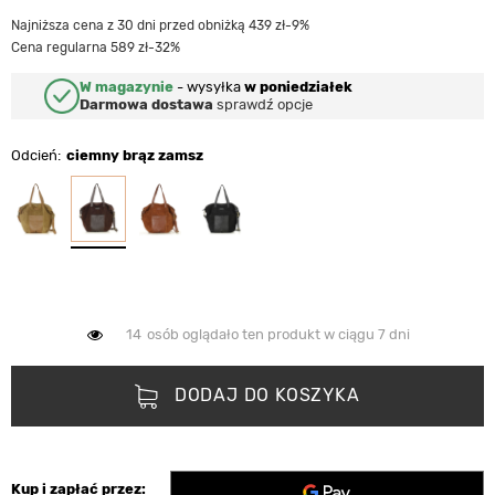
Najniższa cena z 30 dni przed obniżką 439 zł
-9%
Cena regularna 589 zł
-32%
W magazynie
-
wysyłka
w poniedziałek
Darmowa dostawa
sprawdź opcje
Odcień
ciemny brąz zamsz
14
osób oglądało ten produkt w ciągu 7 dni
DODAJ DO KOSZYKA
Kup i zapłać przez: