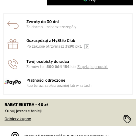
Zwroty do 30 dni
Za darmo - zobacz szczegóły
Oszczędzaj z MyStilo Club
Po zakupie otrzymasz
39,90 pkt.
Twój osobisty doradca
Zamów tel.
500 064 154
lub
Zapytaj o produkt
Płatności odroczone
Kup teraz, zapłać później lub w ratach
RABAT EKSTRA - 40 zł
Kupuj jeszcze taniej!
Odbierz kupon