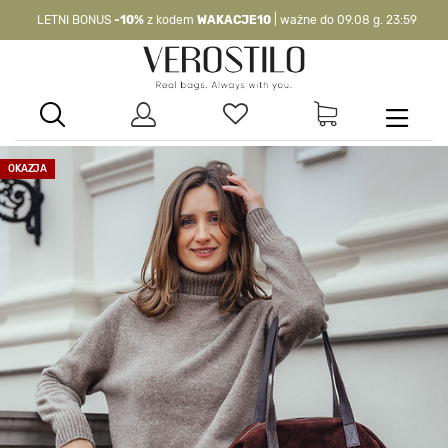
LETNI BONUS
-10%
z kodem
WAKACJE10
| ważne do 09.08 g. 23:59
-10%
kod:
WAKACJE10
| nie dotyczy produktów z flagą OKAZJA >
OKAZJA