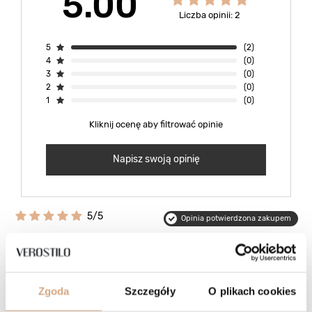
5.00
Liczba opinii: 2
5
(2)
4
(0)
3
(0)
2
(0)
1
(0)
Kliknij ocenę aby filtrować opinie
Napisz swoją opinię
5/5
Opinia potwierdzona zakupem
Odcień: beż zamsz
2026-04-20
Zakupiłam torbę koloru beż, na zdj wygląda jak oliwkowa ale jest to
jasny beż. Bardzo miła w dotyku, pojemna, zapasowe dłuższe i
krótsze paseczki. Super świetna, jestem zadowolona :-)
Zgoda
Szczegóły
O plikach cookies
Ilona, Skierniewice