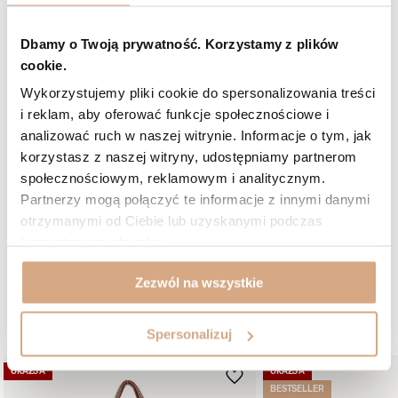
5/5
Dbamy o Twoją prywatność. Korzystamy z plików
Opinia potwierdzona zakupem
cookie.
Odcień: czarny zamsz
2026-01-03
Wykorzystujemy pliki cookie do spersonalizowania treści
Bardzo ładna i stylowa torebka. Wykonana z miękkiej, dobrej jakości
i reklam, aby oferować funkcje społecznościowe i
zamszowej skóry, która wygląda elegancko i „drogo”. Torebka jest
pojemna – bez problemu mieści dokumenty A4, portfel,
analizować ruch w naszej witrynie. Informacje o tym, jak
kosmetyczkę i inne codzienne rzeczy. Podwójne rączki są wygodne,
korzystasz z naszej witryny, udostępniamy partnerom
można nosić ją zarówno w ręku, jak i na ramieniu. Kolor czarny jest
klasyczny i pasuje do wielu stylizacji. Idealna na co dzień, do pracy i
społecznościowym, reklamowym i analitycznym.
na wyjścia do miasta. Jestem bardzo zadowolona z zakupu –
Partnerzy mogą połączyć te informacje z innymi danymi
polecam!
otrzymanymi od Ciebie lub uzyskanymi podczas
Hanna, GDAŃSK
korzystania z ich usług.
Czy opinia była pomocna?
3
1
Zezwól na wszystkie
W podobnym kolorze:
Spersonalizuj
OKAZJA
OKAZJA
BESTSELLER