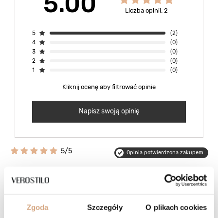
5.00
Liczba opinii: 2
5
(2)
4
(0)
3
(0)
2
(0)
1
(0)
Kliknij ocenę aby filtrować opinie
Napisz swoją opinię
5/5
Opinia potwierdzona zakupem
Odcień: ciemny brąz zamsz
2026-03-02
Duża, pojemna. Polecam
Kayarzyna, Szczecin
Zgoda
Szczegóły
O plikach cookies
Czy opinia była pomocna?
0
0