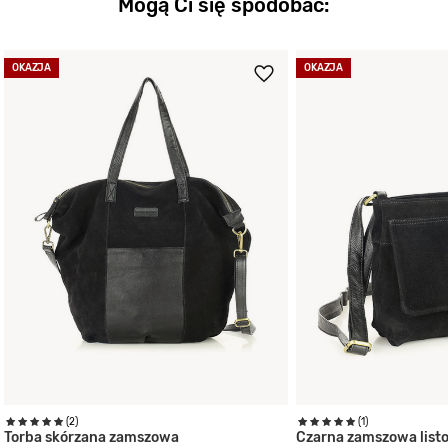
Mogą Ci się spodobać:
OKAZJA
OKAZJA
(2)
(1)
Torba skórzana zamszowa
Czarna zamszowa list