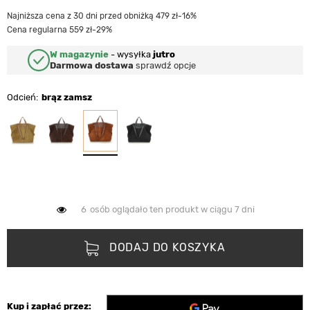
Najniższa cena z 30 dni przed obniżką 479 zł
-16%
Cena regularna 559 zł
-29%
W magazynie
-
wysyłka
jutro
Darmowa dostawa
sprawdź opcje
Odcień
brąz zamsz
6
osób oglądało ten produkt w ciągu 7 dni
DODAJ DO KOSZYKA
Kup i zapłać przez: