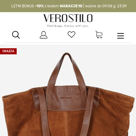
LETNI BONUS
-10%
z kodem
WAKACJE10
| ważne do 09.08 g. 23:59
-10%
kod:
WAKACJE10
| nie dotyczy produktów z flagą OKAZJA >
OKAZJA