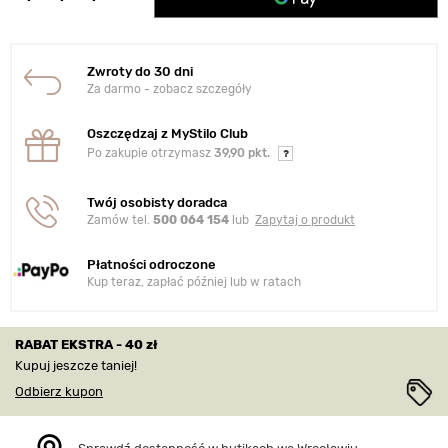
Zwroty do 30 dni
Za darmo - zobacz szczegóły
Oszczędzaj z MyStilo Club
Po zakupie otrzymasz
39,90 pkt.
Twój osobisty doradca
Zamów tel.
500 064 154
lub
Zapytaj o produkt
Płatności odroczone
Kup teraz, zapłać później lub w ratach
RABAT EKSTRA - 40 zł
Kupuj jeszcze taniej!
Odbierz kupon