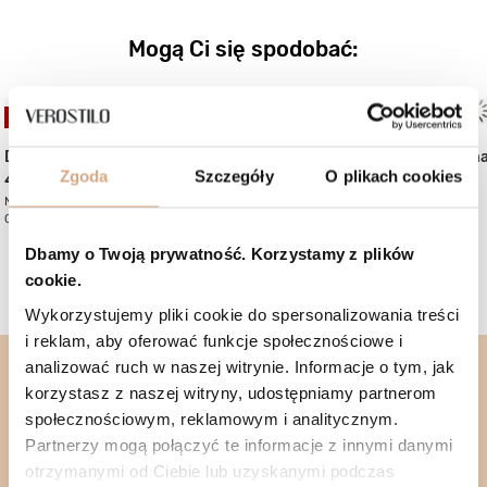
Mogą Ci się spodobać:
OKAZJA
Duża torebka damska
Duża torebka skórzan
Zgoda
Szczegóły
O plikach cookies
499 zł
599 zł
Najniższa cena:
599 zł
-16%
Cena regularna:
689 zł
-28%
Dbamy o Twoją prywatność. Korzystamy z plików
cookie.
Wykorzystujemy pliki cookie do spersonalizowania treści
i reklam, aby oferować funkcje społecznościowe i
analizować ruch w naszej witrynie. Informacje o tym, jak
korzystasz z naszej witryny, udostępniamy partnerom
Klubowicze otrzymują
10%
zniżki na kolejne
społecznościowym, reklamowym i analitycznym.
zakupy
Partnerzy mogą połączyć te informacje z innymi danymi
KUPUJ TANIEJ
otrzymanymi od Ciebie lub uzyskanymi podczas