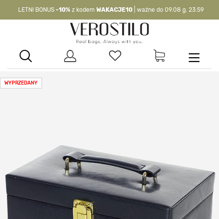
LETNI BONUS
-10%
z kodem
WAKACJE10
| ważne do 09.08 g. 23:59
-10%
kod:
WAKACJE10
| nie dotyczy produktów z flagą OKAZJA >
WYPRZEDANY