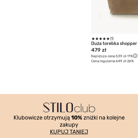
(1)
Duża torebka skórzana
Duża torebka shopper
499 zł
479 zł
Najniższa cena:
599 zł
-16%
Najniższa cena:
539 zł
-11%
Cena regularna:
689 zł
-28%
Cena regularna:
649 zł
-26%
Klubowicze otrzymują
10%
zniżki na kolejne
zakupy
KUPUJ TANIEJ