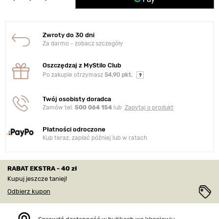
Zwroty do 30 dni
Za darmo - zobacz szczegóły
Oszczędzaj z MyStilo Club
Po zakupie otrzymasz
54,90 pkt.
Twój osobisty doradca
Zamów tel.
500 064 154
lub
Zapytaj o produkt
Płatności odroczone
Kup teraz, zapłać później lub w ratach
RABAT EKSTRA - 40 zł
Kupuj jeszcze taniej!
Odbierz kupon