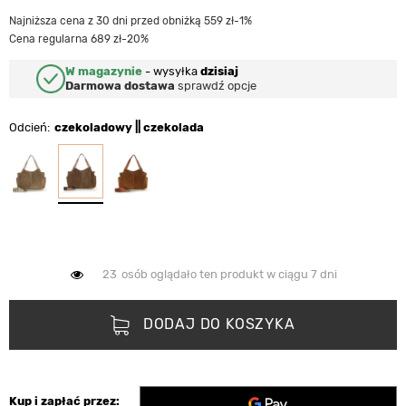
Najniższa cena z 30 dni przed obniżką 559 zł
-1%
Cena regularna 689 zł
-20%
W magazynie
-
wysyłka
dzisiaj
Darmowa dostawa
sprawdź opcje
Odcień
czekoladowy || czekolada
23
osób oglądało ten produkt w ciągu 7 dni
DODAJ DO KOSZYKA
Kup i zapłać przez: