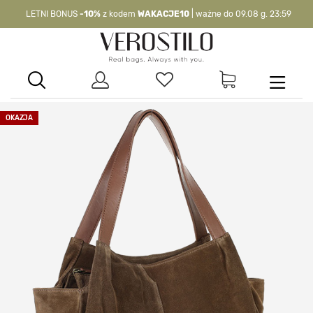
LETNI BONUS
-10%
z kodem
WAKACJE10
| ważne do 09.08 g. 23:59
-10%
kod:
WAKACJE10
| nie dotyczy produktów z flagą OKAZJA >
OKAZJA