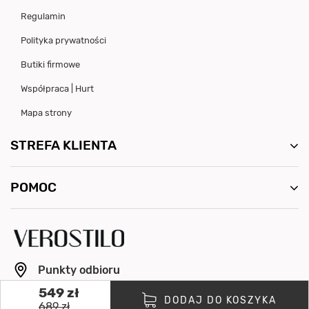
Regulamin
Polityka prywatności
Butiki firmowe
Współpraca | Hurt
Mapa strony
STREFA KLIENTA
POMOC
Punkty odbioru
549 zł
info@verostilo.com
DODAJ DO KOSZYKA
689 zł