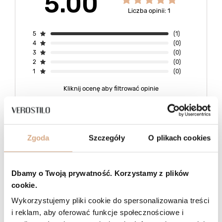
5.00
Liczba opinii: 1
5
(1)
4
(0)
3
(0)
2
(0)
1
(0)
Kliknij ocenę aby filtrować opinie
Napisz swoją opinię
Zgoda
Szczegóły
O plikach cookies
5/5
Opinia potwierdzona zakupem
Dbamy o Twoją prywatność. Korzystamy z plików
Odcień: ciemny beż
2026-06-16
cookie.
Super torebka. Pojemna, solidnie wykonana i do tego bardzo ładna.
Wykorzystujemy pliki cookie do spersonalizowania treści
BOŻENA, MALBORK
i reklam, aby oferować funkcje społecznościowe i
Czy opinia była pomocna?
0
0