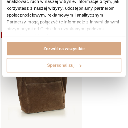
analizować ruch w naszej witrynie. Informacje o tym, jak
korzystasz z naszej witryny, udostępniamy partnerom
społecznościowym, reklamowym i analitycznym.
W podobnym kolorze:
Partnerzy mogą połączyć te informacje z innymi danymi
otrzymanymi od Ciebie lub uzyskanymi podczas
OKAZJA
korzystania z ich usług.
Zezwól na wszystkie
Spersonalizuj