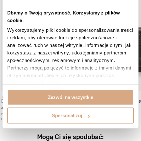
Dbamy o Twoją prywatność. Korzystamy z plików
cookie.
Wykorzystujemy pliki cookie do spersonalizowania treści
i reklam, aby oferować funkcje społecznościowe i
analizować ruch w naszej witrynie. Informacje o tym, jak
korzystasz z naszej witryny, udostępniamy partnerom
społecznościowym, reklamowym i analitycznym.
Partnerzy mogą połączyć te informacje z innymi danymi
otrzymanymi od Ciebie lub uzyskanymi podczas
korzystania z ich usług.
Zezwól na wszystkie
(32)
(5)
Elegancka skórzana torba
Mała skórzana listono
479 zł
389 zł
Najniższa cena:
539 zł
-11%
Spersonalizuj
Cena regularna:
539 zł
-11%
Mogą Ci się spodobać: