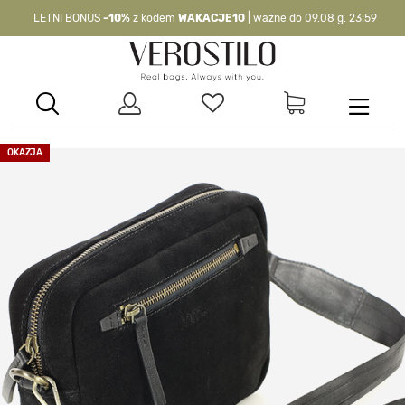
LETNI BONUS
-10%
z kodem
WAKACJE10
| ważne do 09.08 g. 23:59
-10%
kod:
WAKACJE10
| nie dotyczy produktów z flagą OKAZJA >
OKAZJA