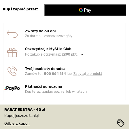
Kup i zapłać przez:
Zwroty do 30 dni
Za darmo - zobacz szczegóły
Oszczędzaj z MyStilo Club
Po zakupie otrzymasz
29,90 pkt.
Twój osobisty doradca
Zamów tel.
500 064 154
lub
Zapytaj o produkt
Płatności odroczone
Kup teraz, zapłać później lub w ratach
RABAT EKSTRA - 40 zł
Kupuj jeszcze taniej!
Odbierz kupon