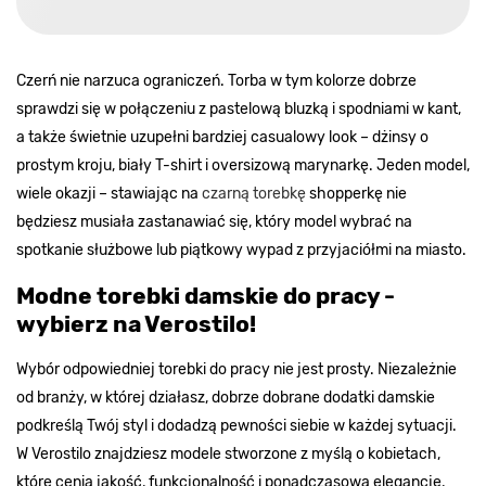
Czerń nie narzuca ograniczeń. Torba w tym kolorze dobrze
sprawdzi się w połączeniu z pastelową bluzką i spodniami w kant,
a także świetnie uzupełni bardziej casualowy look – dżinsy o
prostym kroju, biały T-shirt i oversizową marynarkę. Jeden model,
wiele okazji – stawiając na
czarną torebkę
shopperkę nie
będziesz musiała zastanawiać się, który model wybrać na
spotkanie służbowe lub piątkowy wypad z przyjaciółmi na miasto.
Modne torebki damskie do pracy -
wybierz na Verostilo!
Wybór odpowiedniej torebki do pracy nie jest prosty. Niezależnie
od branży, w której działasz, dobrze dobrane dodatki damskie
podkreślą Twój styl i dodadzą pewności siebie w każdej sytuacji.
W Verostilo znajdziesz modele stworzone z myślą o kobietach,
które cenią jakość, funkcjonalność i ponadczasową elegancję.