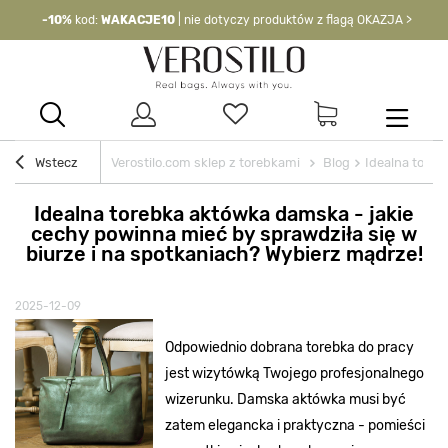
-10%
kod:
WAKACJE10
| nie dotyczy produktów z flagą OKAZJA >
Wstecz
Verostilo.com sklep z torebkami
Blog
Idealna toreb
Idealna torebka aktówka damska - jakie
cechy powinna mieć by sprawdziła się w
biurze i na spotkaniach? Wybierz mądrze!
2025-12-09
Odpowiednio dobrana torebka do pracy
jest wizytówką Twojego profesjonalnego
wizerunku. Damska aktówka musi być
zatem elegancka i praktyczna - pomieści