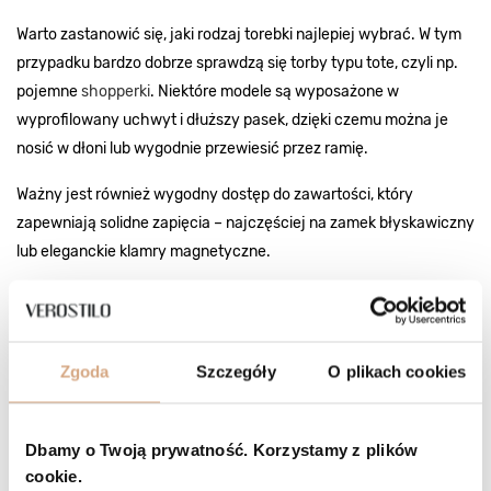
Warto zastanowić się, jaki rodzaj torebki najlepiej wybrać. W tym
przypadku bardzo dobrze sprawdzą się torby typu tote, czyli np.
pojemne
shopperki
. Niektóre modele są wyposażone w
wyprofilowany uchwyt i dłuższy pasek, dzięki czemu można je
nosić w dłoni lub wygodnie przewiesić przez ramię.
Ważny jest również wygodny dostęp do zawartości, który
zapewniają solidne zapięcia – najczęściej na zamek błyskawiczny
lub eleganckie klamry magnetyczne.
Elegancka torebka aktówka damska
czarna do stylizacji - uniwersalny must
have w biznesowej garderobie
Zgoda
Szczegóły
O plikach cookies
Dbamy o Twoją prywatność. Korzystamy z plików
cookie.