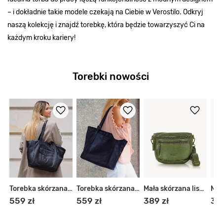
– i dokładnie takie modele czekają na Ciebie w Verostilo. Odkryj
naszą kolekcję i znajdź torebkę, która będzie towarzyszyć Ci na
każdym kroku kariery!
Torebki nowości
Torebka skórzana shopper
Torebka skórzana miejski shopper
Torebka skórzana shopper
Mała skórzana listonoszka damska
559 zł
559 zł
389 zł
38