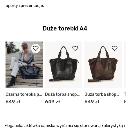
raporty i prezentacje.
Duże torebki A4
bka plecak
Czarna torebka pleciona shopper
Duża torba shopper czarna
Duża torba shopper A4
649 zł
649 zł
649 zł
59
Elegancka aktówka damska wyróżnia się stonowaną kolorystyką i