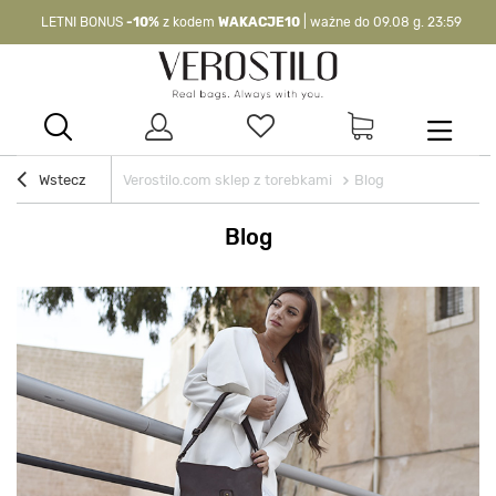
LETNI BONUS
-10%
z kodem
WAKACJE10
| ważne do 09.08 g. 23:59
-10%
kod:
WAKACJE10
| nie dotyczy produktów z flagą OKAZJA >
Wstecz
Verostilo.com sklep z torebkami
Blog
Blog