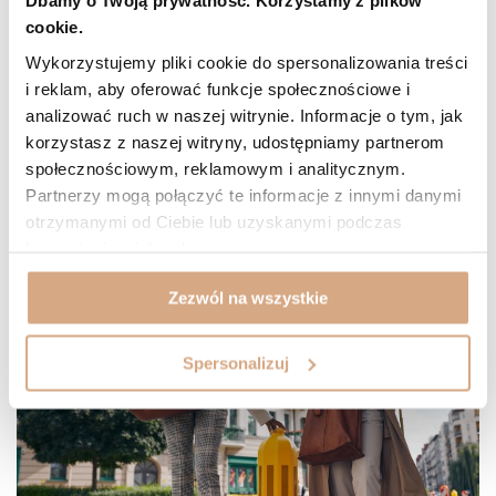
Dbamy o Twoją prywatność. Korzystamy z plików
cookie.
5 dużych torebek do pracy dla multizadanowych
kobiet
Wykorzystujemy pliki cookie do spersonalizowania treści
i reklam, aby oferować funkcje społecznościowe i
analizować ruch w naszej witrynie. Informacje o tym, jak
Szukasz pojemnej skórzanej torebki damskiej? To nie tylko
shopperka, ale też na przykład torebka-plecak. Sprawdź naszą listę
korzystasz z naszej witryny, udostępniamy partnerom
najciekawszych modeli dla aktywnych i zabieganych kobiet, które styl
społecznościowym, reklamowym i analitycznym.
lubią łączyć z komfortem.
Partnerzy mogą połączyć te informacje z innymi danymi
Czytaj więcej
otrzymanymi od Ciebie lub uzyskanymi podczas
korzystania z ich usług.
Zezwól na wszystkie
Spersonalizuj