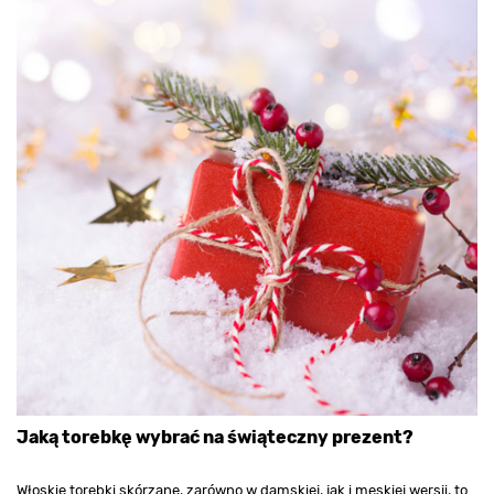
Jaką torebkę wybrać na świąteczny prezent?
Włoskie torebki skórzane, zarówno w damskiej, jak i męskiej wersji, to