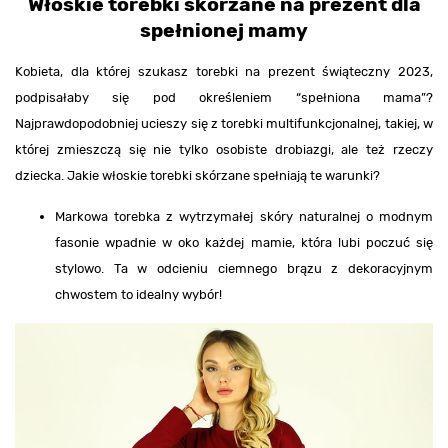
Włoskie torebki skórzane na prezent dla
spełnionej mamy
Kobieta, dla której szukasz torebki na prezent świąteczny 2023,
podpisałaby się pod określeniem “spełniona mama”?
Najprawdopodobniej ucieszy się z torebki multifunkcjonalnej, takiej, w
której zmieszczą się nie tylko osobiste drobiazgi, ale też rzeczy
dziecka. Jakie włoskie torebki skórzane spełniają te warunki?
Markowa torebka z wytrzymałej skóry naturalnej o modnym
fasonie wpadnie w oko każdej mamie, która lubi poczuć się
stylowo. Ta w odcieniu ciemnego brązu z dekoracyjnym
chwostem to idealny wybór!