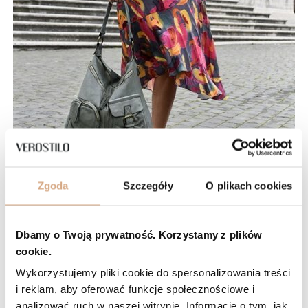
Zgoda
Szczegóły
O plikach cookies
Torebka skórzana na ramię
Dbamy o Twoją prywatność. Korzystamy z plików
Torebki ze skóry naturalnej dla typowej
cookie.
eco girl
Wykorzystujemy pliki cookie do spersonalizowania treści
i reklam, aby oferować funkcje społecznościowe i
Nie ma lepszego pomysłu dla wielbicielki ekologicznych rozwiązań niż
analizować ruch w naszej witrynie. Informacje o tym, jak
torebka damska ze skóry, która nadaje się do recyklingu, jest szyta