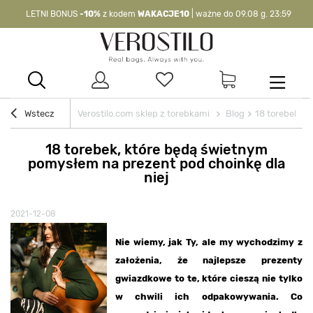
LETNI BONUS
-10%
z kodem
WAKACJE10
| ważne do 09.08 g. 23:59
-10%
kod:
WAKACJE10
| nie dotyczy produktów z flagą OKAZJA >
Wstecz
Verostilo.com sklep z torebkami
Blog
18 torebek, k
18 torebek, które będą świetnym
pomysłem na prezent pod choinkę dla
niej
2021-12-08
Nie wiemy, jak Ty, ale my wychodzimy z
założenia, że najlepsze prezenty
gwiazdkowe to te, które cieszą nie tylko
w chwili ich odpakowywania. Co