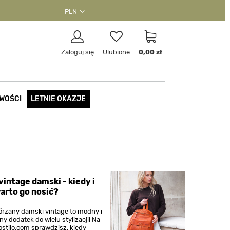
PLN
Zaloguj się
Ulubione
0,00 zł
WOŚCI
LETNIE OKAZJE
vintage damski - kiedy i
arto go nosić?
órzany damski vintage to modny i
ny dodatek do wielu stylizacji! Na
ostilo.com sprawdzisz, kiedy