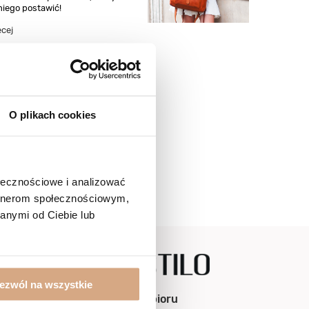
niego postawić!
ęcej
O plikach cookies
ołecznościowe i analizować
artnerom społecznościowym,
anymi od Ciebie lub
ezwól na wszystkie
Punkty odbioru