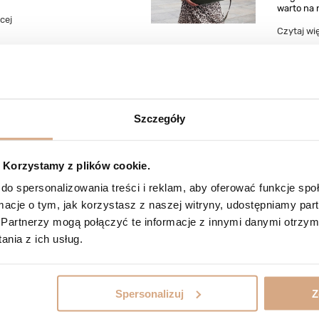
warto na 
cej
Czytaj wi
rebka na wycieczkę?
e, pieszy rajd, turystyczny wypad
jaką torebkę wybrać na wycieczkę?
Szczegóły
sze propozycje dopasowane do
oliczności!
cej
Korzystamy z plików cookie.
do spersonalizowania treści i reklam, aby oferować funkcje sp
ormacje o tym, jak korzystasz z naszej witryny, udostępniamy p
Partnerzy mogą połączyć te informacje z innymi danymi otrzym
nia z ich usług.
 KLIENTA
POMOC
Spersonalizuj
Z
Metody dostawy