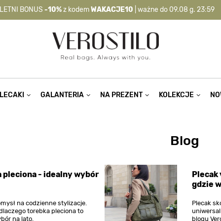
LETNI BONUS
-10%
z kodem
WAKACJE10
| ważne do 09.08 g. 23:59
-10%
kod:
WAKACJE10
| nie dotyczy produktów z flagą OKAZJA >
LECAKI
GALANTERIA
NA PREZENT
KOLEKCJE
NO
Blog
 pleciona - idealny wybór
Plecak 
gdzie w
mysł na codzienne stylizacje.
Plecak sk
dlaczego torebka pleciona to
uniwersal
bór na lato.
blogu Ver