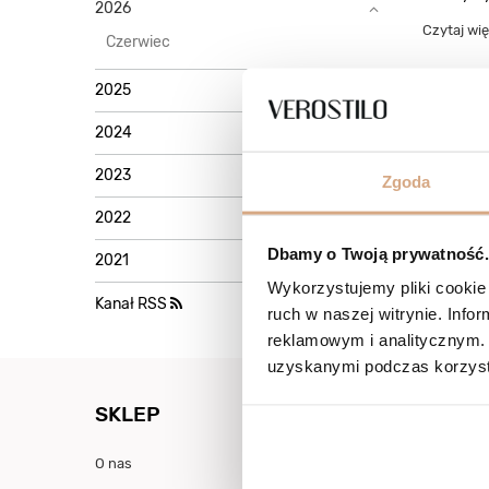
2026
Czytaj wię
Czerwiec
2025
Jaka to
2024
Zwiedzani
w góry – 
2023
Zgoda
Poznaj na
różnych ok
2022
Czytaj wię
Dbamy o Twoją prywatność. 
2021
Wykorzystujemy pliki cookie 
Kanał RSS
ruch w naszej witrynie. Inf
reklamowym i analitycznym. 
uzyskanymi podczas korzysta
SKLEP
STREFA
O nas
Twoje dane