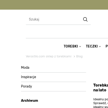
TOREBKI
TECZKI
P
Verostilo.com sklep z torebkami
Blog
Moda
Inspiracje
Torebka
Porady
na lato
Idealny po
Archiwum
Sprawdź, 
idealny wy