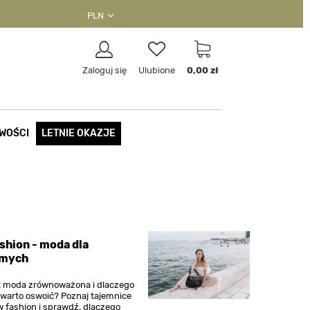
PLN
Zaloguj się
Ulubione
0,00 zł
WOŚCI
LETNIE OKAZJE
shion - moda dla
omych
t moda zrównoważona i dlaczego
 warto oswoić? Poznaj tajemnice
w fashion i sprawdź, dlaczego