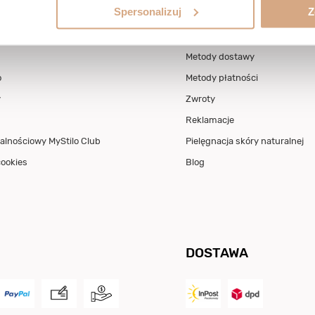
Spersonalizuj
Z
 KLIENTA
POMOC
Metody dostawy
o
Metody płatności
y
Zwroty
Reklamacje
alnościowy MyStilo Club
Pielęgnacja skóry naturalnej
cookies
Blog
DOSTAWA