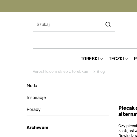
TOREBKI
TECZKI
P
Verostilo.com sklep z torebkami
Blog
Moda
Inspiracje
Plecak 
Porady
alterna
Czy plec
Archiwum
zastępstw
Dowiedz s