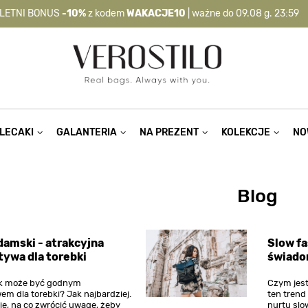
LETNI BONUS
-10%
z kodem
WAKACJE10
| ważne do 09.08 g. 23:59
-10%
kod:
WAKACJE10
| nie dotyczy produktów z flagą OKAZJA >
LECAKI
GALANTERIA
NA PREZENT
KOLEKCJE
NO
Blog
damski - atrakcyjna
Slow fa
tywa dla torebki
świad
ak może być godnym
Czym jes
em dla torebki? Jak najbardziej.
ten trend
ię, na co zwrócić uwagę, żeby
nurtu slo