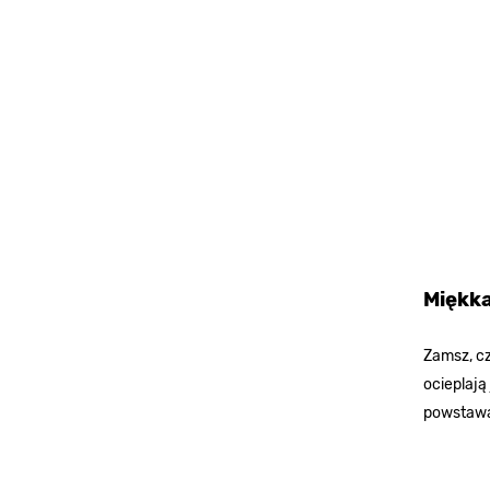
Miękk
Zamsz, cz
ocieplają
powstawa