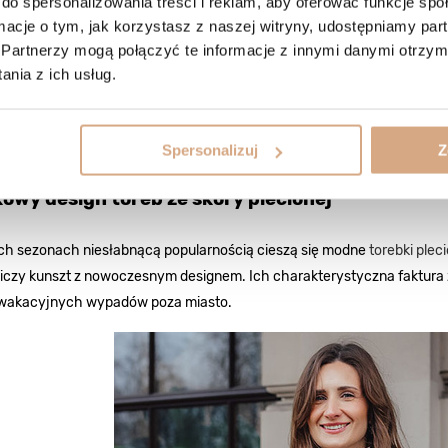
do spersonalizowania treści i reklam, aby oferować funkcje sp
ormacje o tym, jak korzystasz z naszej witryny, udostępniamy p
Partnerzy mogą połączyć te informacje z innymi danymi otrzym
nia z ich usług.
Spersonalizuj
Z
owy design toreb ze skóry plecionej
ich sezonach niesłabnącą popularnością cieszą się modne
torebki plec
niczy kunszt z nowoczesnym designem. Ich charakterystyczna faktura
wakacyjnych wypadów poza miasto.