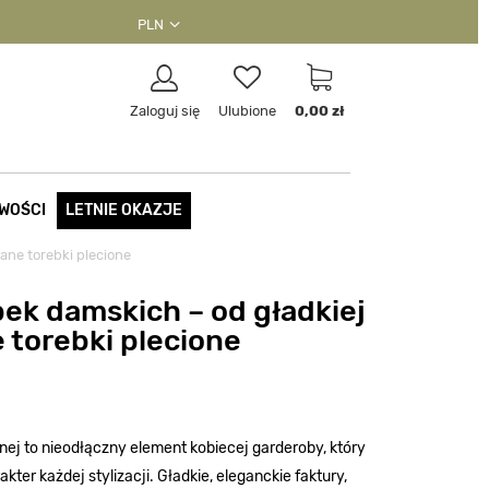
PLN
Zaloguj się
Ulubione
0,00 zł
WOŚCI
LETNIE OKAZJE
ane torebki plecione
ek damskich – od gładkiej
 torebki plecione
nej to nieodłączny element kobiecej garderoby, który
kter każdej stylizacji. Gładkie, eleganckie faktury,