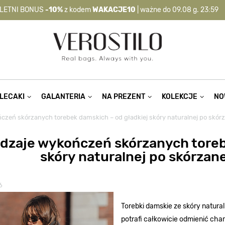
LETNI BONUS
-10%
z kodem
WAKACJE10
| ważne do 09.08 g. 23:59
-10%
kod:
WAKACJE10
| nie dotyczy produktów z flagą OKAZJA >
LECAKI
GALANTERIA
NA PREZENT
KOLEKCJE
NO
czeń skórzanych torebek damskich – od gładkiej skóry naturalnej po skórz
dzaje wykończeń skórzanych toreb
skóry naturalnej po skórzane
6
Torebki damskie ze skóry natural
potrafi całkowicie odmienić chara