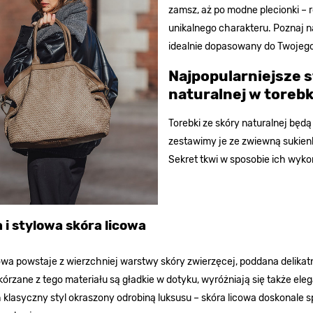
zamsz, aż po modne plecionki – 
unikalnego charakteru. Poznaj 
idealnie dopasowany do Twojego 
Najpopularniejsze 
naturalnej w toreb
Torebki ze skóry naturalnej będ
zestawimy je ze zwiewną sukienk
Sekret tkwi w sposobie ich wyk
 i stylowa skóra licowa
owa powstaje z wierzchniej warstwy skóry zwierzęcej, poddana delikat
órzane z tego materiału są gładkie w dotyku, wyróżniają się także ele
 klasyczny styl okraszony odrobiną luksusu – skóra licowa doskonale