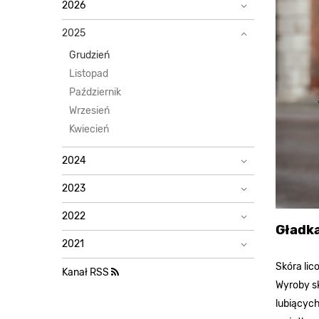
2026
2025
Grudzień
Listopad
Październik
Wrzesień
Kwiecień
2024
2023
2022
Gładka
2021
Skóra lic
Kanał RSS
Wyroby sk
lubiących