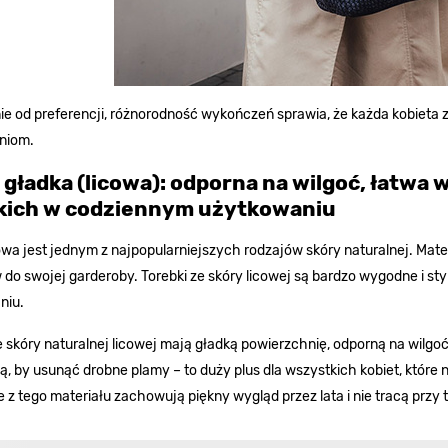
ie od preferencji, różnorodność wykończeń sprawia, że każda kobieta zn
niom.
 gładka (licowa): odporna na wilgoć, łatwa w
ich w codziennym użytkowaniu
owa jest jednym z najpopularniejszych rodzajów skóry naturalnej. Mate
do swojej garderoby. Torebki ze skóry licowej są bardzo wygodne i s
niu.
e skóry naturalnej licowej mają gładką powierzchnię, odporną na wilgoć
ą, by usunąć drobne plamy – to duży plus dla wszystkich kobiet, któr
z tego materiału zachowują piękny wygląd przez lata i nie tracą przy