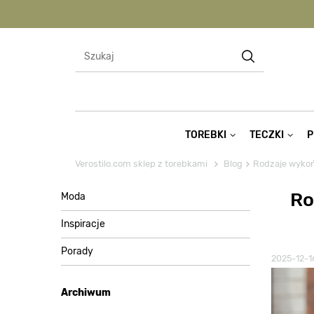
TOREBKI
TECZKI
P
Verostilo.com sklep z torebkami
Blog
Rodzaje wykoń
Ro
Moda
Inspiracje
Porady
2025-12-1
Archiwum