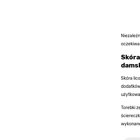
Niezależn
oczekiwa
Skóra
damsk
Skóra lic
dodatków 
użytkowa
Torebki z
ściereczk
wykonane 