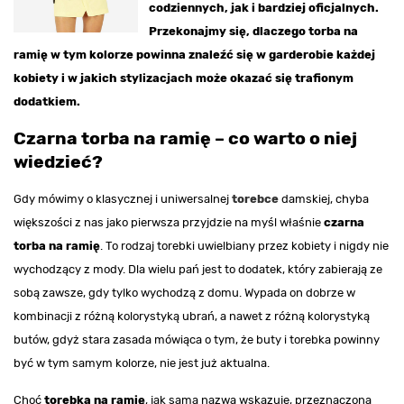
codziennych, jak i bardziej oficjalnych.
Przekonajmy się, dlaczego torba na
ramię w tym kolorze powinna znaleźć się w garderobie każdej
kobiety i w jakich stylizacjach może okazać się trafionym
dodatkiem.
Czarna torba na ramię – co warto o niej
wiedzieć?
Gdy mówimy o klasycznej i uniwersalnej
torebce
damskiej, chyba
większości z nas jako pierwsza przyjdzie na myśl właśnie
czarna
torba na ramię
. To rodzaj torebki uwielbiany przez kobiety i nigdy nie
wychodzący z mody. Dla wielu pań jest to dodatek, który zabierają ze
sobą zawsze, gdy tylko wychodzą z domu. Wypada on dobrze w
kombinacji z różną kolorystyką ubrań, a nawet z różną kolorystyką
butów, gdyż stara zasada mówiąca o tym, że buty i torebka powinny
być w tym samym kolorze, nie jest już aktualna.
Choć
torebka na ramię
, jak sama nazwa wskazuje, przeznaczona