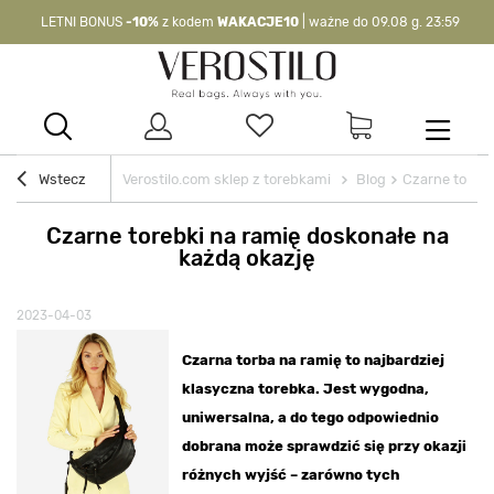
LETNI BONUS
-10%
z kodem
WAKACJE10
| ważne do 09.08 g. 23:59
-10%
kod:
WAKACJE10
| nie dotyczy produktów z flagą OKAZJA >
Wstecz
Verostilo.com sklep z torebkami
Blog
Czarne torebk
Czarne torebki na ramię doskonałe na
każdą okazję
2023-04-03
Czarna torba na ramię to najbardziej
klasyczna torebka. Jest wygodna,
uniwersalna, a do tego odpowiednio
dobrana może sprawdzić się przy okazji
różnych wyjść – zarówno tych