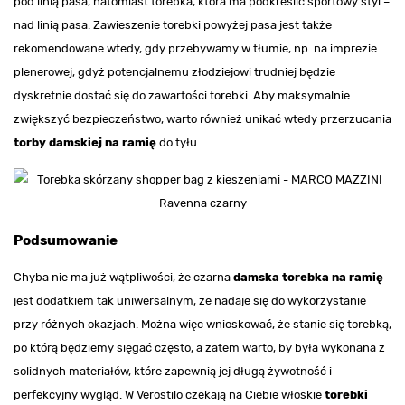
pod linią pasa, natomiast torebka, która ma podkreślić sportowy styl –
nad linią pasa. Zawieszenie torebki powyżej pasa jest także
rekomendowane wtedy, gdy przebywamy w tłumie, np. na imprezie
plenerowej, gdyż potencjalnemu złodziejowi trudniej będzie
dyskretnie dostać się do zawartości torebki. Aby maksymalnie
zwiększyć bezpieczeństwo, warto również unikać wtedy przerzucania
torby damskiej na ramię
do tyłu.
Podsumowanie
Chyba nie ma już wątpliwości, że czarna
damska torebka na ramię
jest dodatkiem tak uniwersalnym, że nadaje się do wykorzystanie
przy różnych okazjach. Można więc wnioskować, że stanie się torebką,
po którą będziemy sięgać często, a zatem warto, by była wykonana z
solidnych materiałów, które zapewnią jej długą żywotność i
perfekcyjny wygląd. W Verostilo czekają na Ciebie włoskie
torebki