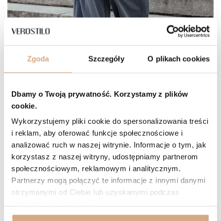
Zgoda
Szczegóły
O plikach cookies
Dbamy o Twoją prywatność. Korzystamy z plików
cookie.
Mała torebka na ramię
Wykorzystujemy pliki cookie do spersonalizowania treści
i reklam, aby oferować funkcje społecznościowe i
Mniejsze torebki, typu
listonoszki
czy
nerki
, zwykle nosimy
analizować ruch w naszej witrynie. Informacje o tym, jak
przewieszone przez klatkę piersiową. Nic nie stoi jednak na
korzystasz z naszej witryny, udostępniamy partnerom
przeszkodzie, aby nosić je zawieszone przez ramię. Taki sposób
społecznościowym, reklamowym i analitycznym.
noszenia nadaje stylizacji bardziej oficjalnego charakteru, a
Partnerzy mogą połączyć te informacje z innymi danymi
jednocześnie wcale nie tracimy na wygodzie. Co więcej, zdejmowanie
otrzymanymi od Ciebie lub uzyskanymi podczas
torebki jest wtedy ułatwione. Czarna
mała torebka na ramię
może
korzystania z ich usług.
być zatem idealna, gdy wybieramy się na ważne spotkanie bądź