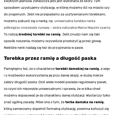
zwykłych jeansów, zwłaszcza jeśli jest wykonana ze skóry. Tym
sposobem uzyskujemy stylizację, w której możemy iść na miasto czy
do znajomych. Jeśli nie przepadamy za usztywnianymi torebkami,
możemy pokusić się o nerkę, np.
uniwersalna torebka nerka
półksiężyc crossbody runway - skóra naturalna Marco Mazzini czarny
.
To rodzaj
średniej torebki na ramię
. Jeśli znudzi nam się taki
sposób noszenia, możemy oczywiście przełożyć ją przez głowę.
Niektóre nerki nadają się też do przypinania w pasie.
Torebka przez ramię a długość paska
Pamiętajmy też, że o charakterze
torebki damskiej na ramię
, a więc
i o możliwości wykorzystania jej przy danej okazji, w dużej mierze
zależy długość paska. Dziś wiele modeli posiada regulowany pasek,
co czyni ich niezwykle uniwersalnymi i sprawia, że w kilka chwil
możemy dopasować je do charakteru danej stylizacji. Wystarczy tylko
znać ogólną zasadę. Mówi ona o tym, że
torba damska na ramię
,
którą zamierzamy dopełnić formalną stylizację, powinna kończyć się