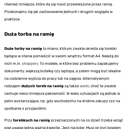
również mniejsze, które da się nosić przewieszone przez ramię.
Przekonajmy się jak zastosowanie jednych i drugich wygląda w
praktyce.
Duża torba na ramię
Duże torby na ramię
to miano, którym zwykle określa się torebki
będące w stanie pomieścić w swoim wnętrzu format A4. Należą do
nich m.in.
shoppery
. To modele, w które bez problemu zapakujemy
dokumenty, większą butelkę czy laptopa, a zatem mogą być idealne
na codzienne wyjścia do pracy lub na zajęcia. Alternatywnym
rodzajem
dużych toreb na ramię
są także
worki
, choć te zwykle
cechuje nieco mniejsza pakowność. W wielu sytuacjach są jednak w
pełni wystarczające, np. gdy wychodzimy na drobne zakupy czy na
spotkanie z przyjaciółmi.
Przy
torebkach na ramię
przeznaczonych na co dzień trzeba wziąć
pod uwagę jedną ważną kwestię. Jest nią kolor. Musi on być bowiem