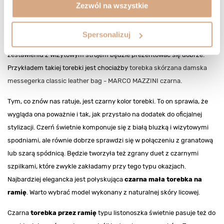
randkę. Oczywiście wiele zależy też od stylu torebki, gdyż nie każda
Zezwól na wszystkie
listonoszka założona przez ramię nada się na oficjalne wyjścia. Jeśli
jednak utrzymana jest w minimalistycznym stylu, czyli pozbawiona
Spersonalizuj
ozdób typu frędzle czy ozdobne sprzączki, prawdopodobnie w
zestawieniu z wizytowym strojem będzie prezentować się dobrze.
Przykładem takiej torebki jest chociażby
torebka skórzana damska
messegerka classic leather bag - MARCO MAZZINI czarna
.
Tym, co znów nas ratuje, jest czarny kolor torebki. To on sprawia, że
wygląda ona poważnie i tak, jak przystało na dodatek do oficjalnej
stylizacji. Czerń świetnie komponuje się z białą bluzką i wizytowymi
spodniami, ale równie dobrze sprawdzi się w połączeniu z granatową
lub szarą spódnicą. Będzie tworzyła też zgrany duet z czarnymi
szpilkami, które zwykle zakładamy przy tego typu okazjach.
Najbardziej elegancka jest połyskująca
czarna mała torebka na
ramię
. Warto wybrać model wykonany z naturalnej skóry licowej.
Czarna
torebka przez ramię
typu listonoszka świetnie pasuje też do