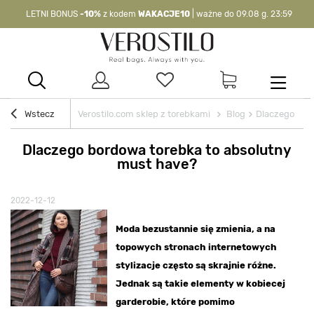
LETNI BONUS
-10%
z kodem
WAKACJE10
| ważne do 09.08 g. 23:59
-10%
kod:
WAKACJE10
| nie dotyczy produktów z flagą OKAZJA >
Wstecz
Verostilo.com sklep z torebkami
Blog
Dlaczego bor
Dlaczego bordowa torebka to absolutny
must have?
2022-12-12
Moda bezustannie się zmienia, a na
topowych stronach internetowych
stylizacje często są skrajnie różne.
Jednak są takie elementy w kobiecej
garderobie, które pomimo