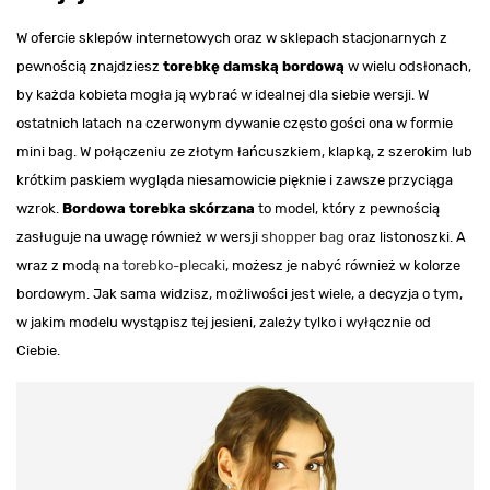
W ofercie sklepów internetowych oraz w sklepach stacjonarnych z
pewnością znajdziesz
torebkę damską bordową
w wielu odsłonach,
by każda kobieta mogła ją wybrać w idealnej dla siebie wersji. W
ostatnich latach na czerwonym dywanie często gości ona w formie
mini bag. W połączeniu ze złotym łańcuszkiem, klapką, z szerokim lub
krótkim paskiem wygląda niesamowicie pięknie i zawsze przyciąga
wzrok.
Bordowa torebka skórzana
to model, który z pewnością
zasługuje na uwagę również w wersji
shopper bag
oraz listonoszki. A
wraz z modą na
torebko-plecaki
, możesz je nabyć również w kolorze
bordowym. Jak sama widzisz, możliwości jest wiele, a decyzja o tym,
w jakim modelu wystąpisz tej jesieni, zależy tylko i wyłącznie od
Ciebie.