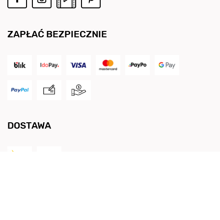
ZAPŁAĆ BEZPIECZNIE
DOSTAWA
Vero Stilo Leather Centro
,
Stargardzka 11A
,
54-156
Wrocław