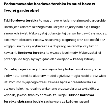
Podsumowanie: bordowa torebka to must have w
Twojej garderobie!
Tak!
Bordowa torebka
to must have w jesienno-zimowej garderobie.
Bordo jest kolorem szczególnym i często kojarzy nam się z magią
zimowych świąt. Wykorzystaj potencjał tej barwy, by bawić się modą z
ciekawym efektem. Postaw na klasykę, elegancję oraz kobiecość bez
względu na to, czy wybierasz się do pracy, na randkę, czy też do
kawiarni.
Bordowa torebka
to wyższy level mody. Wykorzystaj jej
potencjał do tego, by wyglądać olśniewająco w każdej sytuacji.
Pamiętaj, że jeśli zdecydujesz się na taką torbę damską uszytą ze
skóry naturalnej, to ulubiony model będziesz mogła nosić przez wiele
lat. Pomimo mijającego czasu zawsze będzie prezentowała się
stylowo i pięknie. Idealnie wykonane przeszycia oraz wyściółka z
wysokiej jakości tkaniny sprawią, że Twoja ulubiona
bordowa
torebka skórzana
będzie zachwycała za każdym razem!