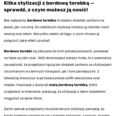
Kilka stylizacji z bordową torebką —
sprawdź, z czym możesz ją nosić!
Bez wątpienia,
bordowa torebka
to idealny dodatek zarówno na
jesień, jak i na zimę. Do niektórych stylizacji możesz ją również nosić
wiosną oraz latem. Wszystko zależy od tego, z czym chcesz ją
połączyć i jakie efekt uzyskać.
Bordowe torebki
są zaliczane do tych ponadczasowych, ponieważ
na topie są cały czas. Jeśli obserwujesz pokazy mody, to z pewnością
zauważyłaś, że projektanci łączą ten dodatek zarówno ze stylizacjami
utrzymanymi w ciemnych tonacjach, jak i tymi jaśniejszymi. Z
łatwością stworzysz w jej towarzystwie outfit wieczorowy oraz
miejski. Inspiracje z dużą lub
małą bordową torebką
, które
znajdziesz w Internecie, pokazują, że stylizacje z takim dodatkiem
mogą być skrajnie różne.
Zanim jednak przejdziemy do konkretnych stylizacji, pamiętaj, że
bordo świetnie prezentuje się z kolorem beżowym, czarnym, brązem