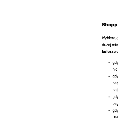
Shoppe
Wybieraj
dużej mie
kolorze 
gdy
nic
gdy
nap
naj
gdy
bag
gdy
Bra