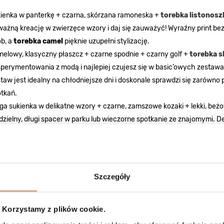
ienka w panterkę + czarna, skórzana ramoneska +
torebka listonosz
ażną kreację w zwierzęce wzory i daj się zauważyć! Wyraźny print be
b, a
torebka camel
pięknie uzupełni stylizację.
elowy, klasyczny płaszcz + czarne spodnie + czarny golf +
torebka s
perymentowania z modą i najlepiej czujesz się w basic’owych zesta
taw jest idealny na chłodniejsze dni i doskonale sprawdzi się zarówn
tkań.
ga sukienka w delikatne wzory + czarne, zamszowe kozaki + lekki, beż
dzielny, długi spacer w parku lub wieczorne spotkanie ze znajomymi. D
ją kobiecość, natomiast
camelowa torebka
doda Ci nieco jesiennego
Szczegóły
Korzystamy z plików cookie.