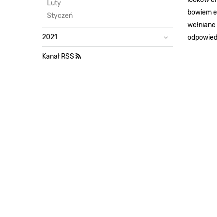
Luty
bowiem es
Styczeń
wełniane 
2021
odpowied
Kanał RSS