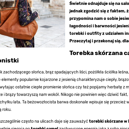
Świetnie odnajduje się na sa
jednak zgodzić się z faktem, 
przypomina nam o sobie jesien
łagodności i barwności jesie
torebki i outfity z udziałem
Przeczytaj i przekonaj się, dla
Torebka skórzana c
onistki
sk zachodzącego słońca, brąz spadających liści, pożółkła ściółka leśn
 elementy popularnie kojarzone z jesienią charakteryzuje ciepły, brą
wytając ostatnie ciepłe promienie słońca czy też popijamy herbatę z 
eże i brązy towarzyszą nam wokół. Nikogo nie powinien więc dziwić fakt,
chyłku lata. Ta beżowozłocista barwa doskonale wpisuje się przecież w
ą roku.
szczególnie często na ulicach daje się zauważyć
torebki skórzane w 
ętnie sięgają po
torebki camel
zachwycone energią jaką z sobą nios