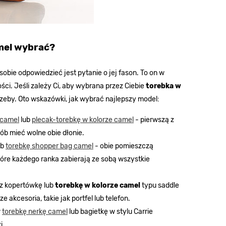
amel wybrać?
obie odpowiedzieć jest pytanie o jej fason. To on w
ci. Jeśli zależy Ci, aby wybrana przez Ciebie
torebka w
rzeby. Oto wskazówki, jak wybrać najlepszy model:
 camel
lub
plecak-torebkę w kolorze camel
- pierwszą z
ób mieć wolne obie dłonie.
ub
torebkę shopper bag camel
- obie pomieszczą
óre każdego ranka zabierają ze sobą wszystkie
rz kopertówkę lub
torebkę w kolorze camel
typu saddle
 akcesoria, takie jak portfel lub telefon.
w
torebkę nerkę camel
lub bagietkę w stylu Carrie
i.