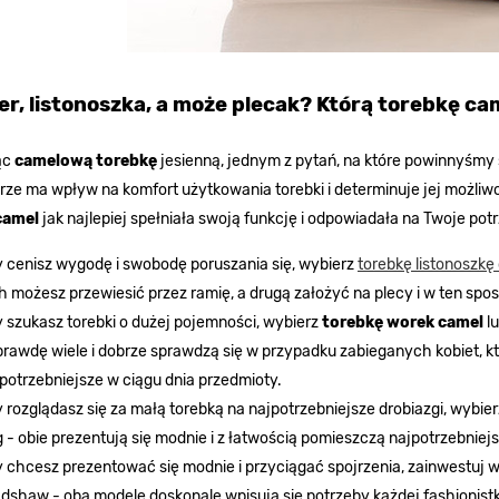
r, listonoszka, a może plecak? Którą torebkę c
ąc
camelową torebkę
jesienną, jednym z pytań, na które powinnyśmy s
rze ma wpływ na komfort użytkowania torebki i determinuje jej możliwoś
camel
jak najlepiej spełniała swoją funkcję i odpowiadała na Twoje pot
 cenisz wygodę i swobodę poruszania się, wybierz
torebkę listonoszkę
h możesz przewiesić przez ramię, a drugą założyć na plecy i w ten spos
 szukasz torebki o dużej pojemności, wybierz
torebkę worek camel
l
rawdę wiele i dobrze sprawdzą się w przypadku zabieganych kobiet, kt
potrzebniejsze w ciągu dnia przedmioty.
 rozglądasz się za małą torebką na najpotrzebniejsze drobiazgi, wybie
 - obie prezentują się modnie i z łatwością pomieszczą najpotrzebniejsze
 chcesz prezentować się modnie i przyciągać spojrzenia, zainwestuj 
dshaw - oba modele doskonale wpisują się potrzeby każdej fashionistk