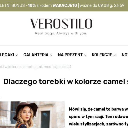
LETNI BONUS
-10%
z kodem
WAKACJE10
| ważne do 09.08 g. 23:59
-10%
kod:
WAKACJE10
| nie dotyczy produktów z flagą OKAZJA >
LECAKI
GALANTERIA
NA PREZENT
KOLEKCJE
NO
ki w kolorze camel są tak modne jesienią?
Dlaczego torebki w kolorze camel 
1
Mówi się, że camel to barwa w
sporo w tym racji. Ten ruda
wielu stylizacjach, zarówno t