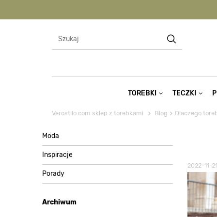
TOREBKI
TECZKI
P
Verostilo.com sklep z torebkami
Blog
Dlaczego toreb
Moda
Inspiracje
2022-11-2
Porady
Archiwum