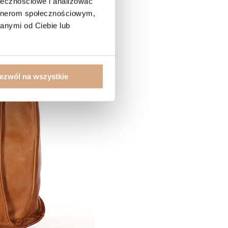
ołecznościowe i analizować
artnerom społecznościowym,
anymi od Ciebie lub
ezwól na wszystkie