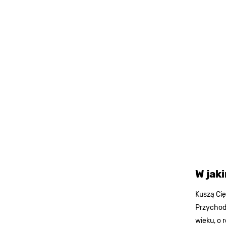
W jak
Kuszą Ci
Przychod
wieku, o 