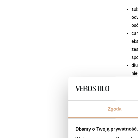
suk
odw
osó
cam
eks
zes
spo
dłu
nie
swo
Zgoda
Dbamy o Twoją prywatność. 