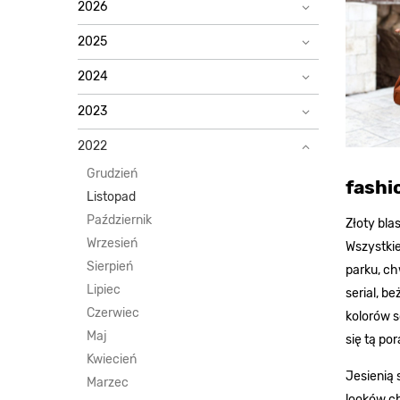
2026
2025
2024
2023
2022
Grudzień
fashi
Listopad
Październik
Złoty bla
Wrzesień
Wszystkie
Sierpień
parku, ch
Lipiec
serial, b
Czerwiec
kolorów s
Maj
się tą por
Kwiecień
Jesienią 
Marzec
looków ch