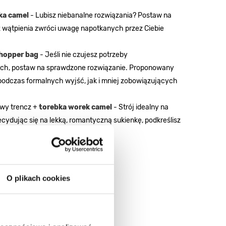
ka camel
- Lubisz niebanalne rozwiązania? Postaw na
z wątpienia zwróci uwagę napotkanych przez Ciebie
hopper bag
- Jeśli nie czujesz potrzeby
wach, postaw na sprawdzone rozwiązanie. Proponowany
o podczas formalnych wyjść, jak i mniej zobowiązujących
owy trencz +
torebka worek camel
- Strój idealny na
ecydując się na lekką, romantyczną sukienkę, podkreślisz
 looku.
O plikach cookies