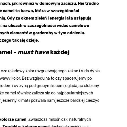
lonach, jak również w domowym zaciszu. Nie trudno
że camel to barwa, która w szczególności
ią. Gdy za oknem zieleń i energia lata ustępują
ni, na ulicach w szczególności widać camelowe
 innych elementów garderoby w tym odcieniu.
czego tak się dzieje.
amel -
must have
każdej
a, czekoladowy kolor rozgrzewającego kakao i ruda dynia.
zowawy kolor. Bez względu na to czy spacerujemy po
miodem i cytryną pod grubym kocem, oglądając ulubiony
 że camel również zalicza się do najpopularniejszych
 jesienny klimat i pozwala nam jeszcze bardziej cieszyć
kolorze camel
. Zwłaszcza miłośniczki naturalnych
ą.
Torebki w kolorze camel
doskonale wpisują się