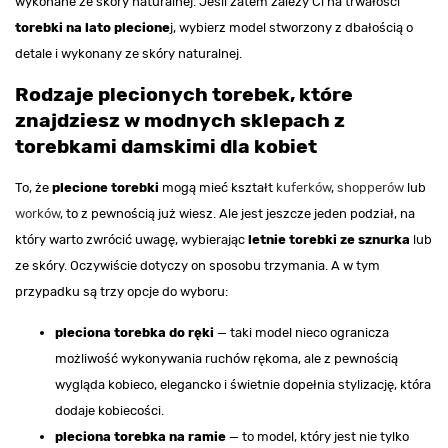
wykonane ze skóry naturalnej. Jeśli zatem zależy Ci na trwałości
torebki na lato plecione
j, wybierz model stworzony z dbałością o
detale i wykonany ze skóry naturalnej.
Rodzaje plecionych torebek, które
znajdziesz w modnych sklepach z
torebkami damskimi dla kobiet
To, że
plecione torebki
mogą mieć kształt
kuferków
,
shopperów
lub
worków
, to z pewnością już wiesz. Ale jest jeszcze jeden podział, na
który warto zwrócić uwagę, wybierając
letnie torebki ze sznurka
lub
ze skóry. Oczywiście dotyczy on sposobu trzymania. A w tym
przypadku są trzy opcje do wyboru:
pleciona torebka do ręki
— taki model nieco ogranicza
możliwość wykonywania ruchów rękoma, ale z pewnością
wygląda kobieco, elegancko i świetnie dopełnia stylizację, która
dodaje kobiecości.
pleciona torebka na ramie
— to model, który jest nie tylko