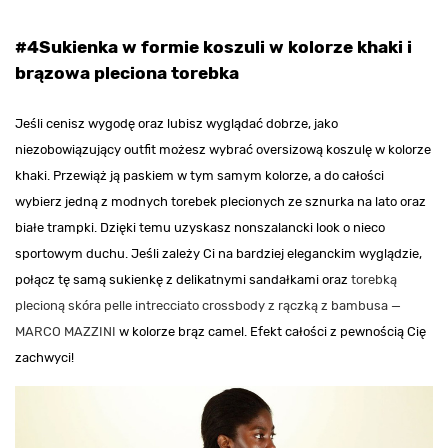
#4Sukienka w formie koszuli w kolorze khaki i
brązowa pleciona torebka
Jeśli cenisz wygodę oraz lubisz wyglądać dobrze, jako
niezobowiązujący outfit możesz wybrać oversizową koszulę w kolorze
khaki. Przewiąż ją paskiem w tym samym kolorze, a do całości
wybierz jedną z modnych torebek plecionych ze sznurka na lato oraz
białe trampki. Dzięki temu uzyskasz nonszalancki look o nieco
sportowym duchu. Jeśli zależy Ci na bardziej eleganckim wyglądzie,
połącz tę samą sukienkę z delikatnymi sandałkami oraz
torebką
plecioną skóra pelle intrecciato crossbody z rączką z bambusa —
MARCO MAZZINI
w kolorze brąz camel. Efekt całości z pewnością Cię
zachwyci!