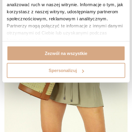
analizować ruch w naszej witrynie. Informacje o tym, jak
MARCO MAZZINI w kolorze beżowym cappuccino
. Takie zestawienie
korzystasz z naszej witryny, udostępniamy partnerom
sprawi, że będziesz wyglądała wręcz nieziemsko i kobieco!
społecznościowym, reklamowym i analitycznym.
Partnerzy mogą połączyć te informacje z innymi danymi
otrzymanymi od Ciebie lub uzyskanymi podczas
korzystania z ich usług.
Zezwól na wszystkie
Spersonalizuj