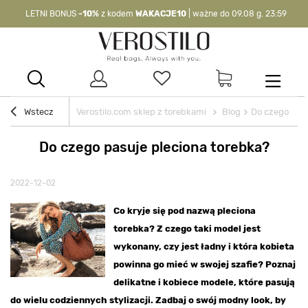
LETNI BONUS
-10%
z kodem
WAKACJE10
| ważne do 09.08 g. 23:59
-10%
kod:
WAKACJE10
| nie dotyczy produktów z flagą OKAZJA >
Wstecz
Verostilo.com sklep z torebkami
Blog
Do czego pasu
Do czego pasuje pleciona torebka?
2022-12-02
Co kryje się pod nazwą pleciona
torebka? Z czego taki model jest
wykonany, czy jest ładny i która kobieta
powinna go mieć w swojej szafie? Poznaj
delikatne i kobiece modele, które pasują
do wielu codziennych stylizacji. Zadbaj o swój modny look, by