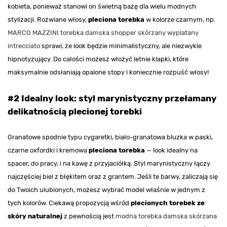
kobieta, ponieważ stanowi on świetną bazę dla wielu modnych
stylizacji. Rozwiane włosy,
pleciona torebka
w kolorze czarnym, np.
MARCO MAZZINI torebka damska shopper skórzany wyplatany
intrecciato
sprawi, że look będzie minimalistyczny, ale niezwykle
hipnotyzujący. Do całości możesz włożyć letnie klapki, które
maksymalnie odsłaniają opalone stopy i koniecznie rozpuść włosy!
#2 Idealny look: styl marynistyczny przełamany
delikatnością plecionej torebki
Granatowe spodnie typu cygaretki, biało-granatowa bluzka w paski,
czarne oxfordki i kremowa
pleciona torebka
— look idealny na
spacer, do pracy, i na kawę z przyjaciółką. Styl marynistyczny łączy
najczęściej biel z błękitem oraz z grantem. Jeśli te barwy, zaliczają się
do Twoich ulubionych, możesz wybrać model właśnie w jednym z
tych kolorów. Ciekawą propozycją wśród
plecionych torebek ze
skóry naturalnej
z pewnością jest
modna torebka damska skórzana