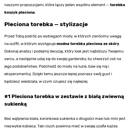
naszymi propozycjami, które łączy jeden wspólny element —
torebka
koszyk pleciona
.
Pleciona torebka — stylizacje
Przed Tobą podróż po wybiegach mody, w których zwrócimy uwagę
na outfit, w którym występuje
modna torebka pleciona ze skóry
.
Dokonaj analizy i podejmij decyzję, który look jest najbliższy Twojemu
sercu, a następnie udaj się do swojej garderoby, by stworzyć coś na
jego podobieństwo. Podchodź do mody na luzie, baw się nią i
eksperymentuj. Dzięki temu jeszcze lepiej poznasz swój gust i
będziesz wiedziała, w czym czujesz się najlepiej.
#1 Pleciona torebka w zestawie z białą zwiewną
sukienką
Bez wątpienia biała, koronkowa sukienka o długości maxi lub mini jest
niezwykle kobieca. Taki ciuch powinna mieć w swojej szafie każda