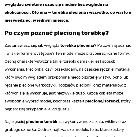
wyglądać świetnie i czuć się modnie bez względu na
okoliczności. Oto ona — torebka pleciona i wszystko, co warto o
niej wiedzieć, w jednym miejscu.
Po czym poznać plecioną torebkę?
Zastanawiasz się, jak wygląda
torebka pleciona
? Po czym ją poznać
i w jakiej formie występuje? Ten model może przybierać różne formy.
Cechą charakterystyczna takiej torebki damskiej jest sposób
wykonania. Plecionka, czyli przekładany, najczęściej ręcznie, materiał,
który swoim wyglądem przypomina nieco biżuterię w stylu boho lub
ręcznie plecione warkoczyki. Rodzajów plecionki oraz materiałów, z
których się ją wykonuje, jest niezwykle dużo. Każda kobieta może
swobodnie wybrać model, kolor oraz kształt
plecionej torebki
, który
najbardziej przypadnie jej do gustu.
Najczęściej
plecione torebk
i są wykonywane z sizalu, wikliny oraz
grubego sznurka. Jednak najtrwalsze modele, to te, które zostały