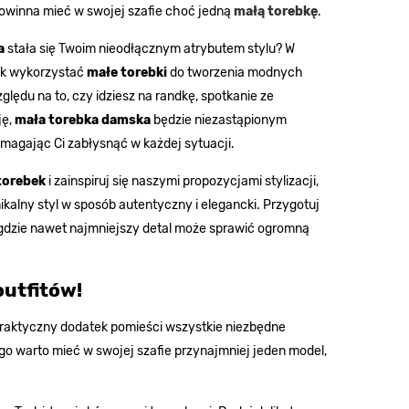
owinna mieć w swojej szafie choć jedną
małą torebkę
.
a
stała się Twoim nieodłącznym atrybutem stylu? W
ak wykorzystać
małe torebki
do tworzenia modnych
ględu na to, czy idziesz na randkę, spotkanie ze
ję,
mała torebka damska
będzie niezastąpionym
magając Ci zabłysnąć w każdej sytuacji.
torebek
i zainspiruj się naszymi propozycjami stylizacji,
ikalny styl w sposób autentyczny i elegancki. Przygotuj
 gdzie nawet najmniejszy detal może sprawić ogromną
outfitów!
raktyczny dodatek pomieści wszystkie niezbędne
o warto mieć w swojej szafie przynajmniej jeden model,