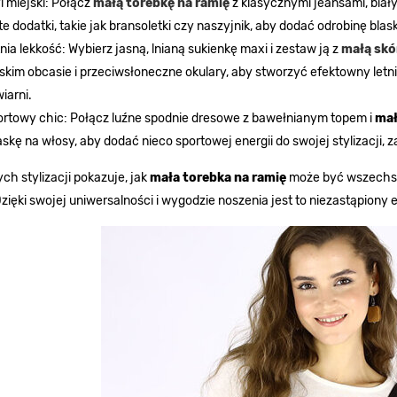
l miejski: Połącz
małą torebkę na ramię
z klasycznymi jeansami, biał
te dodatki, takie jak bransoletki czy naszyjnik, aby dodać odrobinę blas
nia lekkość: Wybierz jasną, lnianą sukienkę maxi i zestaw ją z
małą skó
skim obcasie i przeciwsłoneczne okulary, aby stworzyć efektowny letni 
iarni.
rtowy chic: Połącz luźne spodnie dresowe z bawełnianym topem i
ma
skę na włosy, aby dodać nieco sportowej energii do swojej stylizacji, 
ych stylizacji pokazuje, jak
mała torebka na ramię
może być wszechstr
zięki swojej uniwersalności i wygodzie noszenia jest to niezastąpiony