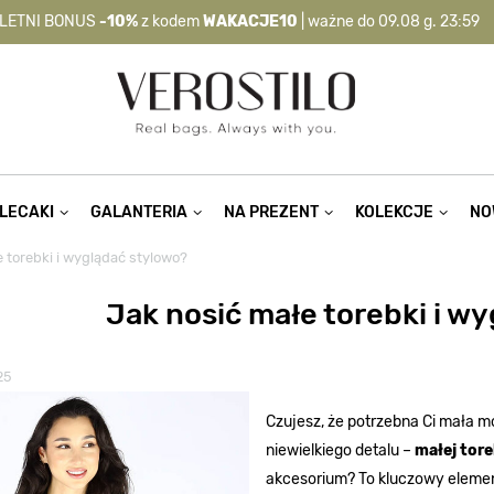
LETNI BONUS
-10%
z kodem
WAKACJE10
| ważne do 09.08 g. 23:59
-10%
kod:
WAKACJE10
| nie dotyczy produktów z flagą OKAZJA >
LECAKI
GALANTERIA
NA PREZENT
KOLEKCJE
NO
 torebki i wyglądać stylowo?
Jak nosić małe torebki i w
25
Czujesz, że potrzebna Ci mała 
niewielkiego detalu –
małej tore
akcesorium? To kluczowy element