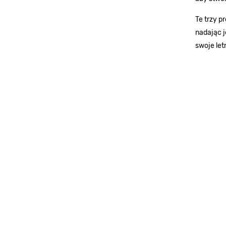
Te trzy p
nadając j
swoje letn