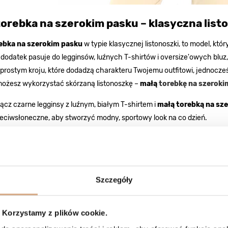
torebka na szerokim pasku – klasyczna lis
ebka na szerokim pasku
w typie klasycznej listonoszki, to model, któ
odatek pasuje do legginsów, luźnych T-shirtów i oversize'owych bluz,
prostym kroju, które dodadzą charakteru Twojemu outfitowi, jednocześni
możesz wykorzystać skórzaną listonoszkę –
małą
torebkę na szeroki
ącz czarne legginsy z luźnym, białym T-shirtem i
małą torebką na sz
eciwsłoneczne, aby stworzyć modny, sportowy look na co dzień.
taw oversize'ową bluzę w neutralnym kolorze z jeansami typu mom i 
syczne trampki i delikatne biżuteryjne dodatki, aby uzyskać efektowny, a
li wybierasz się na siłownię lub na trening na świeżym powietrzu, po
rebką na szerokim pasku
w białym kolorze. Dodaj buty do biegania i
Szczegóły
yczny, nie rezygnując przy tym z modnego wyglądu.
ropozycje stylizacji pokazują, jak
mała torebka na szerokim pasku
mo
Korzystamy z plików cookie.
 się z różnymi elementami garderoby, tworząc jednocześnie modny i 