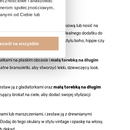
ołecznościowe i analizować
artnerom społecznościowym,
 sukienki!
anymi od Ciebie lub
ożna je przewiesić przez klatkę piersiową lub nosić na
zas letnich eskapad. Jeśli szukasz idealnego dodatku do
u, która doskonale uzupełni look w stylu boho, hippie czy
ezwól na wszystkie
ałkami na płaskim obcasie i
małą torebką na długim
tne bransoletki, aby stworzyć lekki, dziewczęcy look,
estaw ją z gladiatorkami oraz
małą torebką na długim
zujący brokat na ciele, aby dodać swojej stylizacji
banami lub marszczeniami, i zestaw ją z drewnianymi
odaj do tego okulary w stylu vintage i opaskę na włosy,
h dekad.