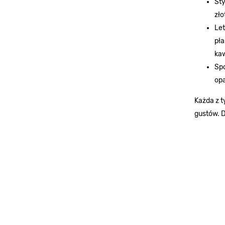
Sty
zło
Let
pła
kaw
Spo
opa
Każda z t
gustów. D