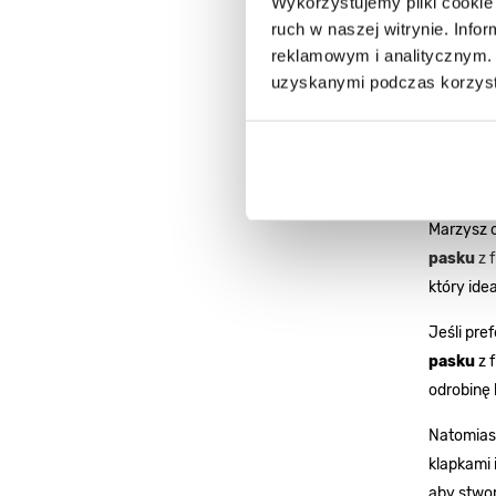
Wykorzystujemy pliki cookie 
kolekcji,
ruch w naszej witrynie. Inf
Małe 
reklamowym i analitycznym. 
uzyskanymi podczas korzysta
Małe tor
ramieniu,
letniej s
romanty
Marzysz o
pasku
z 
który idea
Jeśli pre
pasku
z f
odrobinę 
Natomiast
klapkami 
aby stwo