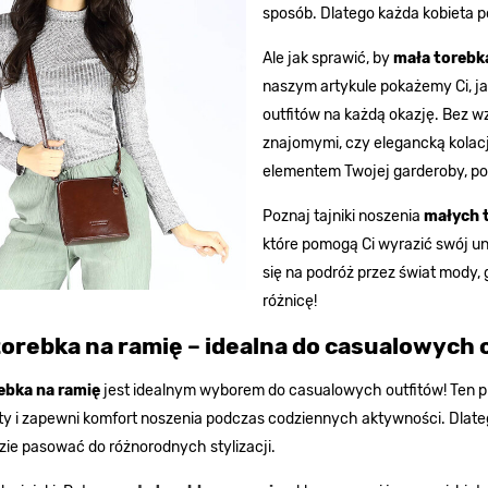
sposób. Dlatego każda kobieta p
Ale jak sprawić, by
mała torebk
naszym artykule pokażemy Ci, j
outfitów na każdą okazję. Bez wz
znajomymi, czy elegancką kolac
elementem Twojej garderoby, po
Poznaj tajniki noszenia
małych 
które pomogą Ci wyrazić swój un
się na podróż przez świat mody,
różnicę!
torebka na ramię – idealna do casualowych 
ebka na ramię
jest idealnym wyborem do casualowych outfitów! Ten p
y i zapewni komfort noszenia podczas codziennych aktywności. Dlateg
zie pasować do różnorodnych stylizacji.