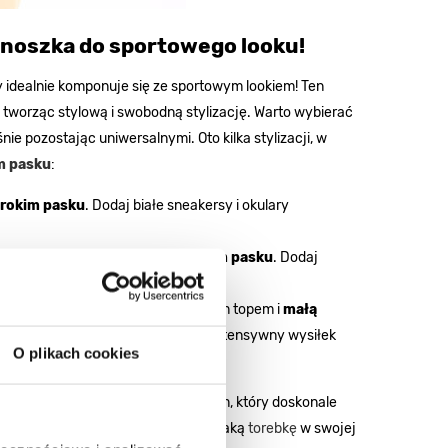
tonoszka do sportowego looku!
ry idealnie komponuje się ze sportowym lookiem! Ten
 tworząc stylową i swobodną stylizację. Warto wybierać
e pozostając uniwersalnymi. Oto kilka stylizacji, w
m pasku
:
erokim pasku
. Dodaj białe sneakersy i okulary
brązową,
małą torebką na szerokim pasku
. Dodaj
le subtelny outfit.
łącz kolorowe legginsy z dopasowanym topem i
małą
 bidon na wodę, aby być gotową na intensywny wysiłek
O plikach cookies
że być wszechstronnym dodatkiem, który doskonale
wygodny look. Dlatego warto mieć taką
torebkę
w swojej