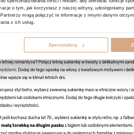
do spersonalizowania treści i reklam, aby oferować funkcje sp
 aby z łatwością uzupełniać swoje codzienne outfity!
ormacje o tym, jak korzystasz z naszej witryny, udostępniamy p
torebki na długim pasku – idealne do letniej
Partnerzy mogą połączyć te informacje z innymi danymi otrzym
nia z ich usług.
ebki na długim pasku
to absolutny hit lata! Dzięki długiemu paskowi m
 co sprawia, że są nie tylko modne, ale także wygodne w noszeniu podc
ukienki, warto postawić na
małą torebkę ze skóry naturalnej
lub zamsz
Spersonalizuj
Z
cznym.
 letniej romantyce? Połącz letnią sukienkę w kwiaty z delikatnymi sand
frędzlami
. Dodaj do tego opaskę na włosy z kwiatowym motywem i delika
lnie wpisze się w klimat letnich dni.
ferujesz styl boho, wybierz zwiewną sukienkę maxi w etniczne wzory i z
rędzlami lub ozdobami etnicznymi. Dodaj do tego długie kolczyki i opali
blasku i wyrazistości.
 jeśli kochasz ducha lat 70., wybierz sukienkę w stylu retro, np. z fal
i
małą torebką na długim pasku
z biglem lub ozdobnymi elementami. D
rzyć modną stylizację nawiązującą do najlepszych trendów z minionyc