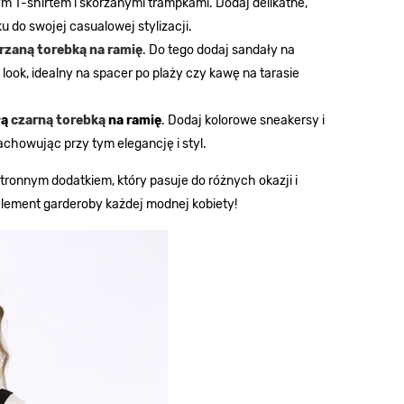
ym T-shirtem i skórzanymi trampkami. Dodaj delikatne,
ku do swojej casualowej stylizacji.
rzaną torebką na ramię
. Do tego dodaj sandały na
look, idealny na spacer po plaży czy kawę na tarasie
łą
czarną torebką
na ramię
. Dodaj kolorowe sneakersy i
zachowując przy tym elegancję i styl.
onnym dodatkiem, który pasuje do różnych okazji i
 element garderoby każdej modnej kobiety!