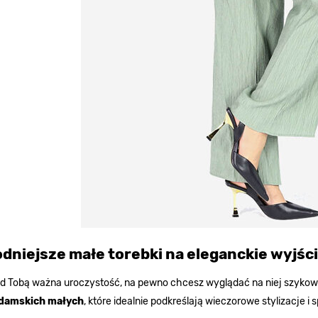
dniejsze małe torebki na eleganckie wyjśc
ed Tobą ważna uroczystość, na pewno chcesz wyglądać na niej szykown
 damskich małych
, które idealnie podkreślają wieczorowe stylizacje i s