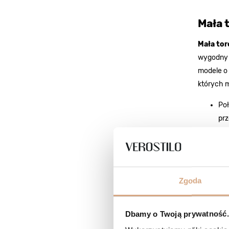
Mała 
Mała tor
wygodny d
modele o 
których 
Poł
prz
Zes
kla
Jeś
to
Zgoda
fiz
Te trzy p
Dbamy o Twoją prywatność. 
komponuje