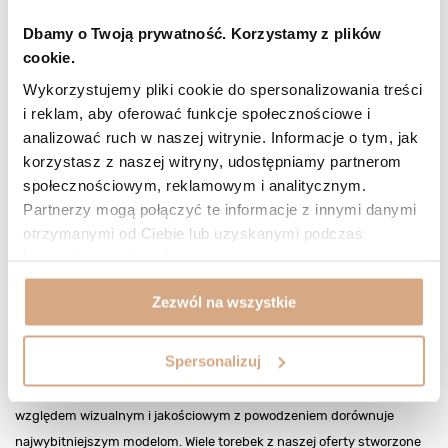
Dbamy o Twoją prywatność. Korzystamy z plików
cookie.
Wykorzystujemy pliki cookie do spersonalizowania treści
i reklam, aby oferować funkcje społecznościowe i
analizować ruch w naszej witrynie. Informacje o tym, jak
korzystasz z naszej witryny, udostępniamy partnerom
Ekskluzywne torebki wcale nie muszą
społecznościowym, reklamowym i analitycznym.
kosztować fortuny
Partnerzy mogą połączyć te informacje z innymi danymi
otrzymanymi od Ciebie lub uzyskanymi podczas
Aby podarować sobie odrobinę luksusu wcale nie trzeba sięgać od
korzystania z ich usług.
razu po przedstawione wyżej
najdroższe torebki damskie
ani
zadowalać się ich replikami. Wystarczy postawić na ogólnie dostępne,
Zezwól na wszystkie
ale jakościowe modele. Te oferowane w Verostilo, tak samo jak te
najdroższe, wyróżniają się tym, iż zostały uszyte ręcznie - w
Spersonalizuj
rodzinnych zakładach kaletniczych we Włoszech. Tak samo również
wykonane są z wysokogatunkowej skóry naturalnej, która pod
względem wizualnym i jakościowym z powodzeniem dorównuje
najwybitniejszym modelom. Wiele torebek z naszej oferty stworzone