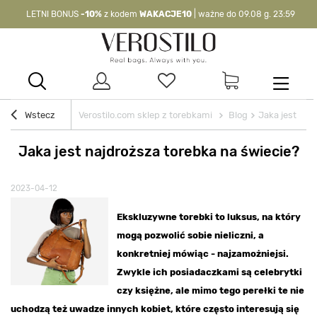
LETNI BONUS
-10%
z kodem
WAKACJE10
| ważne do 09.08 g. 23:59
-10%
kod:
WAKACJE10
| nie dotyczy produktów z flagą OKAZJA >
Wstecz
Verostilo.com sklep z torebkami
Blog
Jaka jest naj
Jaka jest najdroższa torebka na świecie?
2023-04-12
Ekskluzywne torebki to luksus, na który
mogą pozwolić sobie nieliczni, a
konkretniej mówiąc - najzamożniejsi.
Zwykle ich posiadaczkami są celebrytki
czy księżne, ale mimo tego perełki te nie
uchodzą też uwadze innych kobiet, które często interesują się