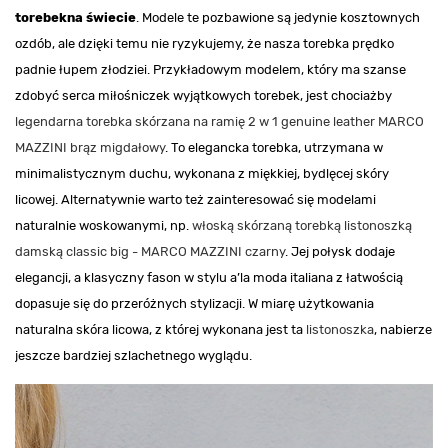
torebek
na świecie
. Modele te pozbawione są jedynie kosztownych
ozdób, ale dzięki temu nie ryzykujemy, że nasza torebka prędko
padnie łupem złodziei. Przykładowym modelem, który ma szanse
zdobyć serca miłośniczek wyjątkowych torebek, jest chociażby
legendarna torebka skórzana na ramię 2 w 1 genuine leather MARCO
MAZZINI brąz migdałowy
. To elegancka torebka, utrzymana w
minimalistycznym duchu, wykonana z miękkiej, bydlęcej skóry
licowej. Alternatywnie warto też zainteresować się modelami
naturalnie woskowanymi, np.
włoską skórzaną torebką listonoszką
damską classic big - MARCO MAZZINI czarny
. Jej połysk dodaje
elegancji, a klasyczny fason w stylu a’la moda italiana z łatwością
dopasuje się do przeróżnych stylizacji. W miarę użytkowania
naturalna skóra licowa, z której wykonana jest ta
listonoszka
, nabierze
jeszcze bardziej szlachetnego wyglądu.