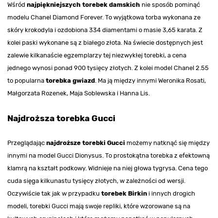
Wśród
najpiękniejszych torebek damskich
nie sposób pominąć
modelu Chanel Diamond Forever. To wyjątkowa torba wykonana ze
skóry krokodyla i ozdobiona 334 diamentami o masie 3,65 karata. Z
kolei paski wykonane są z białego złota. Na świecie dostępnych jest
zalewie kilkanaście egzemplarzy tej niezwykłej torebki, a cena
jednego wynosi ponad 900 tysięcy złotych. Z kolei model Chanel 2.55
to popularna
torebka gwiazd
. Ma ją między innymi Weronika Rosati,
Małgorzata Rozenek, Maja Soblewska i Hanna Lis.
Najdroższa torebka Gucci
Przeglądając
najdroższe torebki Gucci
możemy natknąć się między
innymi na model Gucci Dionysus. To prostokątna torebka z efektowną
klamrą na kształt podkowy. Widnieje na niej głowa tygrysa. Cena tego
cuda sięga kilkunastu tysięcy złotych, w zależności od wersji.
Oczywiście tak jak w przypadku
torebek Birkin
i innych drogich
modeli, torebki Gucci mają swoje repliki, które wzorowane są na