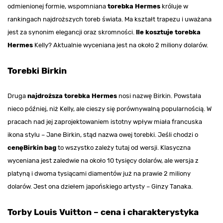
odmienionej formie, wspomniana
torebka Hermes
króluje w
rankingach najdroższych toreb świata. Ma kształt trapezu i uważana
jest za synonim elegancji oraz skromności.
Ile kosztuje torebka
Hermes
Kelly? Aktualnie wyceniana jest na około 2 miliony dolarów.
Torebki Birkin
Druga
najdroższa torebka Hermes
nosi nazwę Birkin. Powstała
nieco później, niż Kelly, ale cieszy się porównywalną popularnością. W
pracach nad jej zaprojektowaniem istotny wpływ miała francuska
ikona stylu – Jane Birkin, stąd nazwa owej torebki. Jeśli chodzi o
cenę
Birkin bag
to wszystko zależy tutaj od wersji. Klasyczna
wyceniana jest zaledwie na około 10 tysięcy dolarów, ale wersja z
platyną i dwoma tysiącami diamentów już na prawie 2 miliony
dolarów. Jest ona dziełem japońskiego artysty – Ginzy Tanaka.
Torby Louis Vuitton – cena i charakterystyka