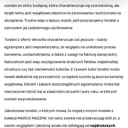
zostało ze skóry bydlęcej, która charakteryzuje się szorstkością, ale
dzięki temu jest wyjątkowo odporna na zarysowania i wytrzymała na
obciążenia. Trudno więc o lepszy wybór, jeśli poszukujemy torebki z
zamysłem jej codziennego użytkowania.
Torebki z oferty Verostilo charakteryzuje coś jeszcze – każdy
egzemplarz jest niepowtarzalny, ze względu na unikatowy proces
barwienia, uszlachetniania, a także z uwagi na fakturę danej skóry.
Naturalnym jest więc występowanie drobnych fałdów, niejednolitej
struktury czy też nierówności kolorów. Z czasem kolor torebki może
nawet delikatnie się przyciemnić, co będzie czyniło ją jeszcze bardziej
wyjątkową. Odcień i zapach poszczególnych egzemplarzy może też
nieznacznie różnić się w zależności od partii i pory roku, w których
zostały wyprodukowane.
Jakościowe torebki, o których mowa, to między innymi modele z
kolekcji MARCO MAZZINI. Ich ceny zwykle nie przekraczają 600 zł, a
swoim wyglądem i jakością wcale nie odbiegają od
najdroższych