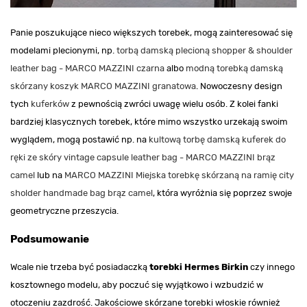
Panie poszukujące nieco większych torebek, mogą zainteresować się
modelami plecionymi, np.
torbą damską plecioną shopper & shoulder
leather bag - MARCO MAZZINI czarna
albo
modną torebką damską
skórzany koszyk MARCO MAZZINI granatowa
. Nowoczesny design
tych
kuferków
z pewnością zwróci uwagę wielu osób. Z kolei fanki
bardziej klasycznych torebek, które mimo wszystko urzekają swoim
wyglądem, mogą postawić np. na
kultową torbę damską kuferek do
ręki ze skóry vintage capsule leather bag - MARCO MAZZINI brąz
camel
lub na
MARCO MAZZINI Miejska torebkę skórzaną na ramię city
sholder handmade bag brąz camel
, która wyróżnia się poprzez swoje
geometryczne przeszycia.
Podsumowanie
Wcale nie trzeba być posiadaczką
torebki Hermes Birkin
czy innego
kosztownego modelu, aby poczuć się wyjątkowo i wzbudzić w
otoczeniu zazdrość. Jakościowe skórzane torebki włoskie również