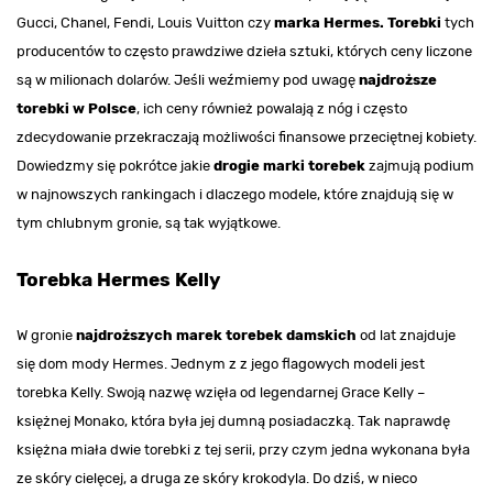
Gucci, Chanel, Fendi, Louis Vuitton czy
marka Hermes. Torebki
tych
producentów to często prawdziwe dzieła sztuki, których ceny liczone
są w milionach dolarów. Jeśli weźmiemy pod uwagę
najdroższe
torebki w Polsce
, ich ceny również powalają z nóg i często
zdecydowanie przekraczają możliwości finansowe przeciętnej kobiety.
Dowiedzmy się pokrótce jakie
drogie marki torebek
zajmują podium
w najnowszych rankingach i dlaczego modele, które znajdują się w
tym chlubnym gronie, są tak wyjątkowe.
Torebka Hermes Kelly
W gronie
najdroższych marek torebek damskich
od lat znajduje
się dom mody Hermes. Jednym z z jego flagowych modeli jest
torebka Kelly. Swoją nazwę wzięła od legendarnej Grace Kelly –
księżnej Monako, która była jej dumną posiadaczką. Tak naprawdę
księżna miała dwie torebki z tej serii, przy czym jedna wykonana była
ze skóry cielęcej, a druga ze skóry krokodyla. Do dziś, w nieco