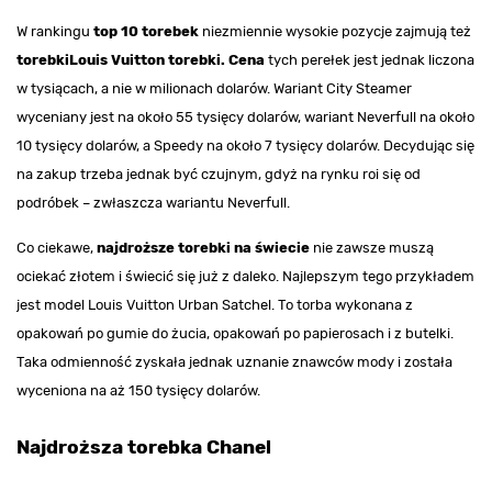
W rankingu
top 10 torebek
niezmiennie wysokie pozycje zajmują też
torebki
Louis Vuitton torebki. Cena
tych perełek jest jednak liczona
w tysiącach, a nie w milionach dolarów. Wariant City Steamer
wyceniany jest na około 55 tysięcy dolarów, wariant Neverfull na około
10 tysięcy dolarów, a Speedy na około 7 tysięcy dolarów. Decydując się
na zakup trzeba jednak być czujnym, gdyż na rynku roi się od
podróbek – zwłaszcza wariantu Neverfull.
Co ciekawe,
najdroższe torebki na świecie
nie zawsze muszą
ociekać złotem i świecić się już z daleko. Najlepszym tego przykładem
jest model Louis Vuitton Urban Satchel. To torba wykonana z
opakowań po gumie do żucia, opakowań po papierosach i z butelki.
Taka odmienność zyskała jednak uznanie znawców mody i została
wyceniona na aż 150 tysięcy dolarów.
Najdroższa torebka Chanel