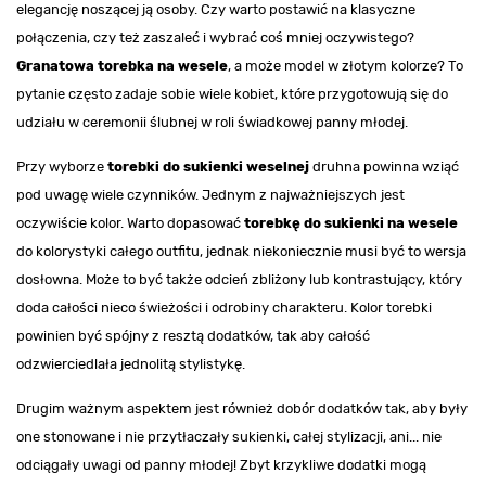
elegancję noszącej ją osoby. Czy warto postawić na klasyczne
połączenia, czy też zaszaleć i wybrać coś mniej oczywistego?
Granatowa torebka na wesele
, a może model w złotym kolorze? To
pytanie często zadaje sobie wiele kobiet, które przygotowują się do
udziału w ceremonii ślubnej w roli świadkowej panny młodej.
Przy wyborze
torebki do sukienki weselnej
druhna powinna wziąć
pod uwagę wiele czynników. Jednym z najważniejszych jest
oczywiście kolor. Warto dopasować
torebkę do sukienki na wesele
do kolorystyki całego outfitu, jednak niekoniecznie musi być to wersja
dosłowna. Może to być także odcień zbliżony lub kontrastujący, który
doda całości nieco świeżości i odrobiny charakteru. Kolor torebki
powinien być spójny z resztą dodatków, tak aby całość
odzwierciedlała jednolitą stylistykę.
Drugim ważnym aspektem jest również dobór dodatków tak, aby były
one stonowane i nie przytłaczały sukienki, całej stylizacji, ani... nie
odciągały uwagi od panny młodej! Zbyt krzykliwe dodatki mogą