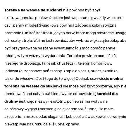
Torebka na wesele do sukienki
nie powinna być zbyt
ekstrawagancka, ponieważ celem jest wspieranie gwiazdy wieczoru,
czyli panny młodej! Świadkowa powinna zadbać o kolorystyczną
harmonię i unikać kontrastujących barw, które mogą odwracać uwagę
od reszty stroju. Ważne jest również, aby wybrać większą torebkę, aby
być przygotowaną na różne ewentualności i móc pomóc pannie
młodej w tym ważnym wydarzeniu. Torebka powinna pomieścić
niezbędne drobiazgi, takie jak chusteczki, telefon komórkowy,
ładowarka, zapasowe pończochy, krople do oczu, puder, szminka,
lakier do włosów... Jest tego dużo więcej! Jednak oczywiście
modna
torebka na wesele do sukienki
nie może być zbyt obszerna, aby nie
dominować nad całym outfitem. Wybór odpowiedniej
torebki dla
druhny
jest więc niezwykle istotny, ponieważ ma wpływ na
całościowy wygląd i harmonię całej ceremonii ślubnej. To małe
akcesorium może dodać elegancji i kobiecości świadkowej, co wpłynie
niewątpliwie na uroku całej ślubnej oprawy.