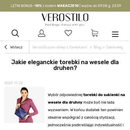
LETNI BONUS
-10%
z kodem
WAKACJE10
| ważne do 09.08 g. 23:59
-10%
kod:
WAKACJE10
| nie dotyczy produktów z flagą OKAZJA >
Wstecz
Verostilo.com sklep z torebkami
Blog
Jakie eleganc
Jakie eleganckie torebki na wesele dla
druhen?
2023-11-22
Wybór odpowiedniej
torebki do sukienki na
wesele dla druhny
może być nie lada
wyzwaniem. W końcu dodatek ten powinien
idealnie współgrać z całością stylizacji,
jednocześnie podkreślając indywidualność i