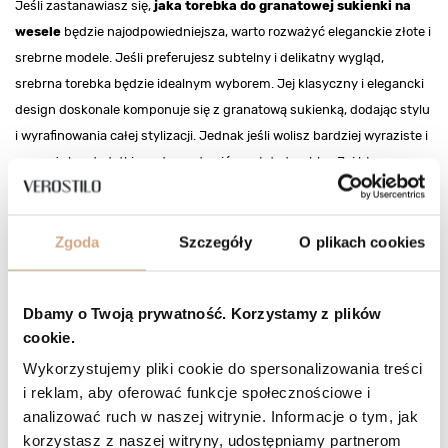
Jeśli zastanawiasz się,
jaka torebka do granatowej sukienki na
wesele
będzie najodpowiedniejsza, warto rozważyć eleganckie złote i
srebrne modele. Jeśli preferujesz subtelny i delikatny wygląd,
srebrna torebka będzie idealnym wyborem. Jej klasyczny i elegancki
design doskonale komponuje się z granatową sukienką, dodając stylu
i wyrafinowania całej stylizacji. Jednak jeśli wolisz bardziej wyraziste i
zauważalne dodatki, warto postawić na złotą torebkę. Jej błyszczący
złoty kolor przyciągnie uwagę i stworzy efektowny kontrast z
granatowym ubraniem. W obu przypadkach złote i srebrne torebki
dodadzą elegancji i podkreślą wyjątkowość Twojej stylizacji na weselu.
Zgoda
Szczegóły
O plikach cookies
To idealne
torebki do granatowej sukienki na wesele
!
Dbamy o Twoją prywatność. Korzystamy z plików
cookie.
Wykorzystujemy pliki cookie do spersonalizowania treści
i reklam, aby oferować funkcje społecznościowe i
analizować ruch w naszej witrynie. Informacje o tym, jak
korzystasz z naszej witryny, udostępniamy partnerom