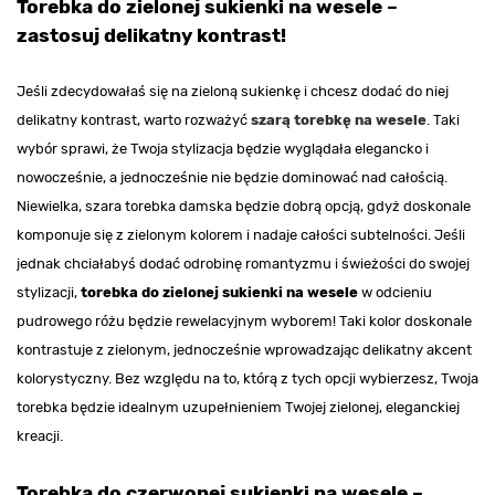
Torebka do zielonej sukienki na wesele –
zastosuj delikatny kontrast!
Jeśli zdecydowałaś się na zieloną sukienkę i chcesz dodać do niej
delikatny kontrast, warto rozważyć
szarą torebkę na wesele
. Taki
wybór sprawi, że Twoja stylizacja będzie wyglądała elegancko i
nowocześnie, a jednocześnie nie będzie dominować nad całością.
Niewielka, szara torebka damska będzie dobrą opcją, gdyż doskonale
komponuje się z zielonym kolorem i nadaje całości subtelności. Jeśli
jednak chciałabyś dodać odrobinę romantyzmu i świeżości do swojej
stylizacji,
torebka do zielonej sukienki na wesele
w odcieniu
pudrowego różu będzie rewelacyjnym wyborem! Taki kolor doskonale
kontrastuje z zielonym, jednocześnie wprowadzając delikatny akcent
kolorystyczny. Bez względu na to, którą z tych opcji wybierzesz, Twoja
torebka będzie idealnym uzupełnieniem Twojej zielonej, eleganckiej
kreacji.
Torebka do czerwonej sukienki na wesele –