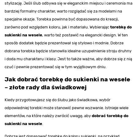
stylizację. Jeśli ślub odbywa się w eleganckim miejscu i ceremonia ma
bardziej formalny charakter, warto rozglądać się za modelami na
specjalne okazje. Torebka powinna być dopasowana do kreacji,
zarówno pod względem koloru, jak i materiału. Wybierając
torebkę do
sukienki na wesele
, warto też postawić na elegancki design. W ten
sposób dodatek będzie prezentował się stylowo i modnie. Dobrze
dobrana torebka będzie stanowiła idealne uzupełnienie stroju druhny
i doda mu charakteru i klasy. Jest to także ważne, aby dobrze się z nią
czuć i pewnie prezentować się w tym wyjątkowym dniu.
Jak dobrać torebkę do sukienki na wesele
– złote rady dla świadkowej
Kiedy przygotowujesz się do ślubu jako świadkowa, wybór
odpowiedniej torebki może stanowić pewne wyzwanie. Istnieje wiele
elementów, na które należy zwrócić uwagę, aby
dobrać torebkę do
sukienki na wesele
.
Dobrze jest dopasować torebkę do koloru sukienki, na przykład