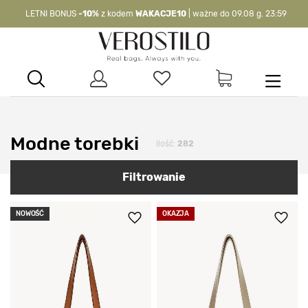
LETNI BONUS
-10%
z kodem
WAKACJE10
| ważne do 09.08 g. 23:59
-10%
kod:
WAKACJE10
| nie dotyczy produktów z flagą OKAZJA >
Modne torebki
ilość:
282
Filtrowanie
NOWOŚĆ
OKAZJA