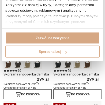
korzystasz z naszej witryny, udostępniamy partnerom
społecznościowym, reklamowym i analitycznym.
Partnerzy mogą połączyć te informacje z innymi danymi
otrzymanymi od Ciebie lub uzyskanymi podczas
korzystania z ich usług.
Zezwól na wszystkie
Spersonalizuj
(4)
(4)
Skórzana shopperka damska
Skórzana shopperka damska
299 zł
299 zł
Najniższa cena:
379 zł
-21%
Najniższa cena:
379 zł
-21%
Cena regularna:
539 zł
-45%
Cena regularna:
539 zł
-45%
DO KOSZYKA
DO KOSZYKA