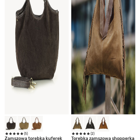
(5)
(2)
Zamszowa torebka kuferek
Torebka zamszowa shopperka