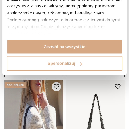
korzystasz z naszej witryny, udostępniamy partnerom
społecznościowym, reklamowym i analitycznym.
Partnerzy mogą połączyć te informacje z innymi danymi
otrzymanymi od Ciebie lub uzyskanymi podczas
korzystania z ich usług.
(76)
(76)
Zezwól na wszystkie
Miękka torba typu
Miękka torba typu
399 zł
459 zł
Najniższa cena:
459 zł
-13%
Spersonalizuj
Cena regularna:
459 zł
-13%
DO KOSZYKA
DO KOSZYKA
BESTSELLER