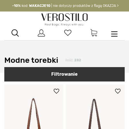
-10%
kod:
WAKACJE10
| nie dotyczy produktów z flagą OKAZJA >
Modne torebki
ilość:
282
Filtrowanie