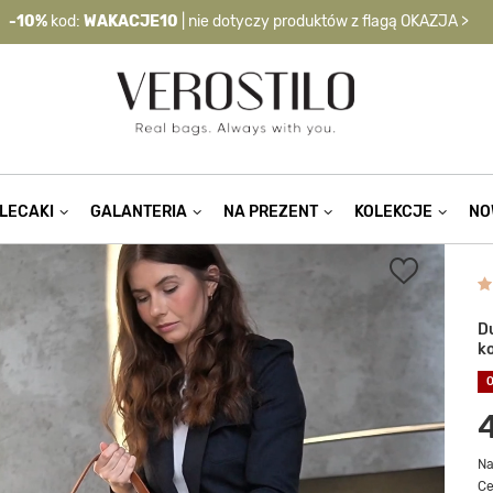
LETNI BONUS
-10%
z kodem
WAKACJE10
| ważne do 09.08 g. 23:59
-10%
kod:
WAKACJE10
| nie dotyczy produktów z flagą OKAZJA >
LECAKI
GALANTERIA
NA PREZENT
KOLEKCJE
NO
D
k
Na
Ce