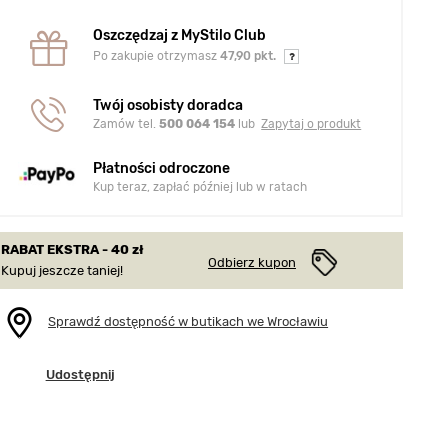
Oszczędzaj z MyStilo Club
Po zakupie otrzymasz
47,90 pkt.
Twój osobisty doradca
Zamów tel.
500 064 154
lub
Zapytaj o produkt
Płatności odroczone
Kup teraz, zapłać później lub w ratach
RABAT EKSTRA - 40 zł
Odbierz kupon
Kupuj jeszcze taniej!
Sprawdź dostępność w butikach we Wrocławiu
Udostępnij