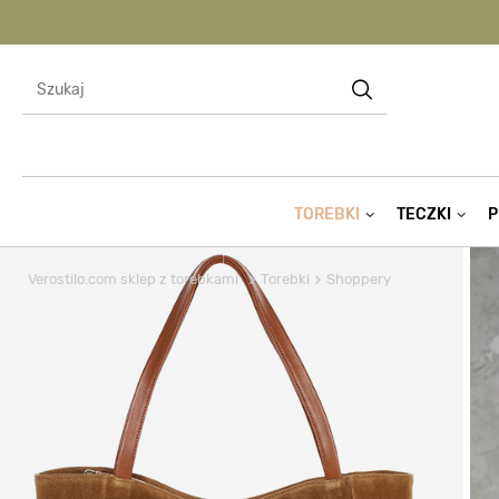
TOREBKI
TECZKI
P
Verostilo.com sklep z torebkami
Torebki
Shoppery