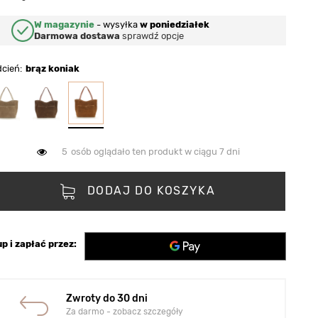
W magazynie
-
wysyłka
w poniedziałek
Darmowa dostawa
sprawdź opcje
dcień
brąz koniak
5
osób oglądało ten produkt w ciągu 7 dni
DODAJ DO KOSZYKA
p i zapłać przez:
Zwroty do 30 dni
Za darmo - zobacz szczegóły