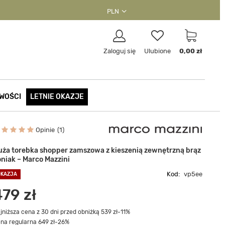
PLN
Zaloguj się
Ulubione
0,00 zł
WOŚCI
LETNIE OKAZJE
Opinie
1
uża torebka shopper zamszowa z kieszenią zewnętrzną brąz
oniak – Marco Mazzini
Kod:
vp5ee
OKAZJA
479 zł
jniższa cena z 30 dni przed obniżką 539 zł
-11%
na regularna 649 zł
-26%