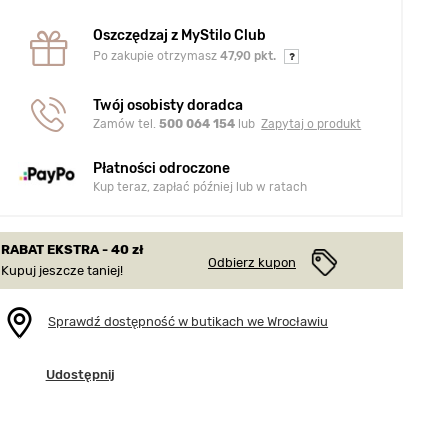
Oszczędzaj z MyStilo Club
Po zakupie otrzymasz
47,90 pkt.
Twój osobisty doradca
Zamów tel.
500 064 154
lub
Zapytaj o produkt
Płatności odroczone
Kup teraz, zapłać później lub w ratach
RABAT EKSTRA - 40 zł
Odbierz kupon
Kupuj jeszcze taniej!
Sprawdź dostępność w butikach we Wrocławiu
Udostępnij