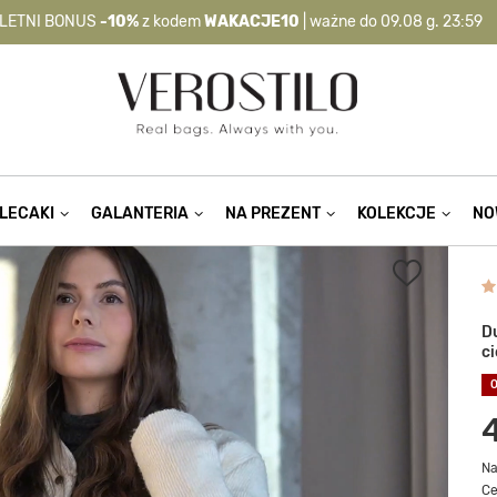
LETNI BONUS
-10%
z kodem
WAKACJE10
| ważne do 09.08 g. 23:59
-10%
kod:
WAKACJE10
| nie dotyczy produktów z flagą OKAZJA >
LECAKI
GALANTERIA
NA PREZENT
KOLEKCJE
NO
D
c
Na
Ce