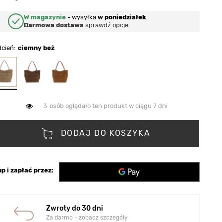
W magazynie
-
wysyłka
w poniedziałek
Darmowa dostawa
sprawdź opcje
dcień
ciemny beż
3
osób oglądało ten produkt w ciągu 7 dni
DODAJ DO KOSZYKA
p i zapłać przez:
Zwroty do 30 dni
Za darmo - zobacz szczegóły