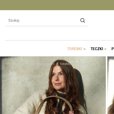
TOREBKI
TECZKI
P
Verostilo.com sklep z torebkami
Torebki
Shoppery