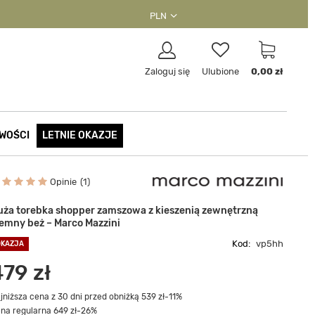
PLN
Zaloguj się
Ulubione
0,00 zł
WOŚCI
LETNIE OKAZJE
Opinie
1
uża torebka shopper zamszowa z kieszenią zewnętrzną
iemny beż – Marco Mazzini
Kod:
vp5hh
OKAZJA
479 zł
jniższa cena z 30 dni przed obniżką 539 zł
-11%
na regularna 649 zł
-26%