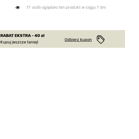
17
osób oglądało ten produkt w ciągu 7 dni
RABAT EKSTRA - 40 zł
Odbierz kupon
Kupuj jeszcze taniej!