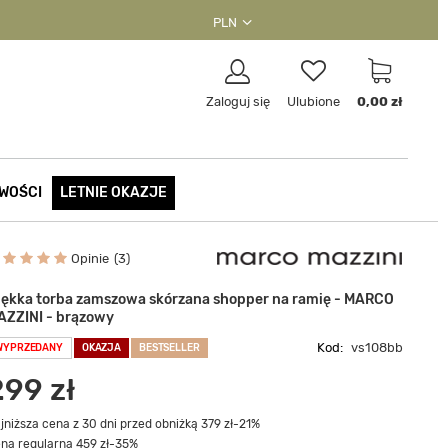
PLN
Zaloguj się
Ulubione
0,00 zł
WOŚCI
LETNIE OKAZJE
Opinie
3
iękka torba zamszowa skórzana shopper na ramię - MARCO
AZZINI - brązowy
Kod:
vs108bb
WYPRZEDANY
OKAZJA
BESTSELLER
299 zł
jniższa cena z 30 dni przed obniżką 379 zł
-21%
na regularna 459 zł
-35%