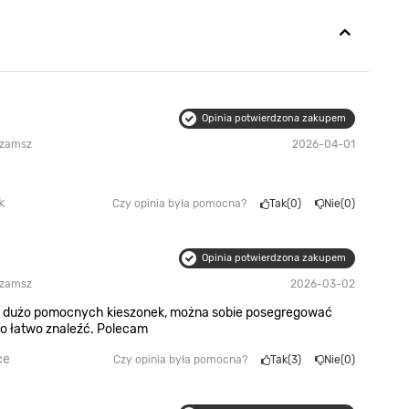
Opinia potwierdzona zakupem
 zamsz
2026-04-01
k
Czy opinia była pomocna?
Tak
0
Nie
0
Opinia potwierdzona zakupem
 zamsz
2026-03-02
a dużo pomocnych kieszonek, można sobie posegregować
ko łatwo znaleźć. Polecam
ce
Czy opinia była pomocna?
Tak
3
Nie
0