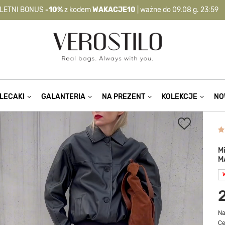
LETNI BONUS
-10%
z kodem
WAKACJE10
| ważne do 09.08 g. 23:59
-10%
kod:
WAKACJE10
| nie dotyczy produktów z flagą OKAZJA >
LECAKI
GALANTERIA
NA PREZENT
KOLEKCJE
NO
M
M
Na
Ce