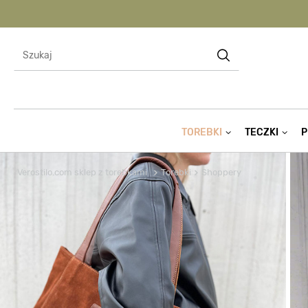
TOREBKI
TECZKI
P
Verostilo.com sklep z torebkami
Torebki
Shoppery