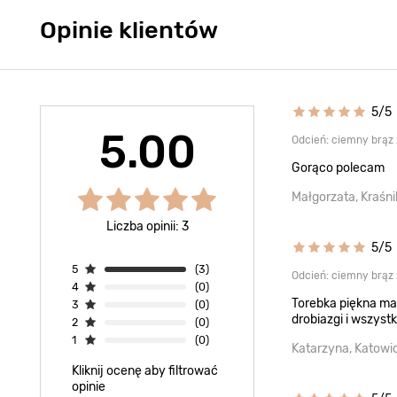
Opinie klientów
5/5
5.00
Odcień: ciemny brąz
Gorąco polecam
Małgorzata, Kraśni
Liczba opinii: 3
5/5
5
(3)
Odcień: ciemny brąz
4
(0)
Torebka piękna m
3
(0)
drobiazgi i wszyst
2
(0)
1
(0)
Katarzyna, Katowi
Kliknij ocenę aby filtrować
opinie