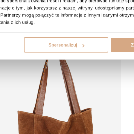
do spersonalizowania treści i reklam, aby oferować funkcje sp
ormacje o tym, jak korzystasz z naszej witryny, udostępniamy p
Partnerzy mogą połączyć te informacje z innymi danymi otrzym
nia z ich usług.
Spersonalizuj
Z