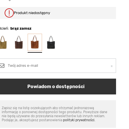
Produkt niedostępny
dcień
brąz zamsz
Powiadom o dostępności
Zapisz się na listę oczekujących aby otrzymać jednorazową
informację o ponownej dostępności tego produktu. Powyższe dane
nie będą używane do przesyłania newsletterów lub innych reklam.
Podając je, akceptujesz postanowienia
polityki prywatności.