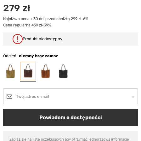
279 zł
Najniższa cena z 30 dni przed obniżką 299 zł
-6%
Cena regularna 459 zł
-39%
Produkt niedostępny
Odcień
ciemny brąz zamsz
Powiadom o dostępności
Zapisz się na listę oczekujących aby otrzymać jednorazową informację