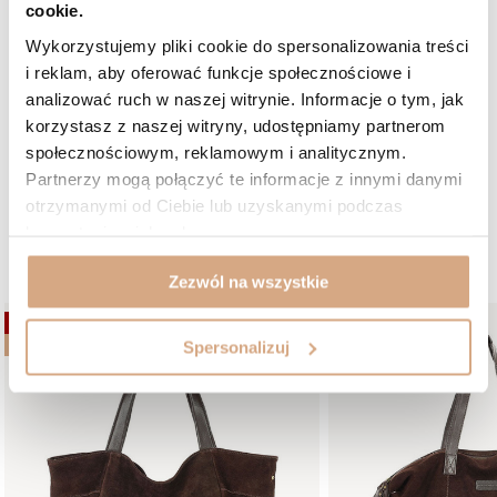
cookie.
5/5
Opinia potwierdzona zakupem
Wykorzystujemy pliki cookie do spersonalizowania treści
Odcień: ciemny brąz zamsz
2026-01-19
i reklam, aby oferować funkcje społecznościowe i
analizować ruch w naszej witrynie. Informacje o tym, jak
Piękna, miękka, duża, pojemna, bardzo praktyczna torba. Taką
chciałam
korzystasz z naszej witryny, udostępniamy partnerom
Teresa, Racibórz
społecznościowym, reklamowym i analitycznym.
Partnerzy mogą połączyć te informacje z innymi danymi
Czy opinia była pomocna?
2
2
otrzymanymi od Ciebie lub uzyskanymi podczas
korzystania z ich usług.
W podobnym kolorze:
Zezwól na wszystkie
OKAZJA
OKAZJA
Spersonalizuj
BESTSELLER