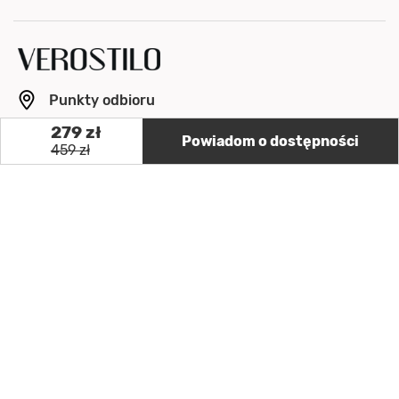
Punkty odbioru
279 zł
info@verostilo.com
Powiadom o dostępności
459 zł
+48 500 064 154
Pon. - Pt. 8:00 - 16:00
OBSERWUJ NAS
ZAPŁAĆ BEZPIECZNIE