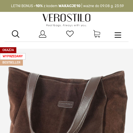
LETNI BONUS
-10%
z kodem
WAKACJE10
| ważne do 09.08 g. 23:59
-10%
kod:
WAKACJE10
| nie dotyczy produktów z flagą OKAZJA >
OKAZJA
WYPRZEDANY
BESTSELLER