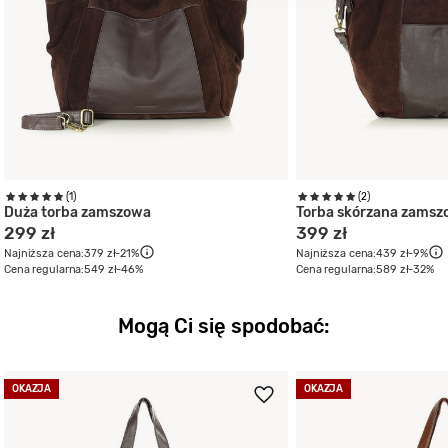
(1)
(2)
Duża torba zamszowa
Torba skórzana zams
299 zł
399 zł
Najniższa cena:
379 zł
-21%
Najniższa cena:
439 zł
-9%
Cena regularna:
549 zł
-46%
Cena regularna:
589 zł
-32%
Mogą Ci się spodobać:
OKAZJA
OKAZJA