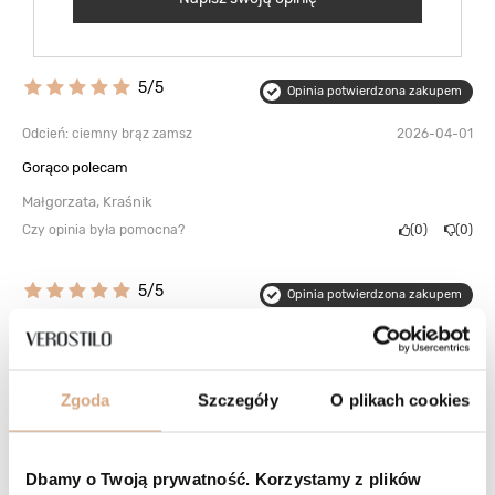
5/5
Opinia potwierdzona zakupem
Odcień: ciemny brąz zamsz
2026-04-01
Gorąco polecam
Małgorzata, Kraśnik
Czy opinia była pomocna?
0
0
5/5
Opinia potwierdzona zakupem
Odcień: ciemny brąz zamsz
2026-03-02
Torebka piękna ma dużo pomocnych kieszonek, można sobie
posegregować drobiazgi i wszystko łatwo znaleźć. Polecam
Zgoda
Szczegóły
O plikach cookies
Katarzyna, Katowice
Czy opinia była pomocna?
3
0
Dbamy o Twoją prywatność. Korzystamy z plików