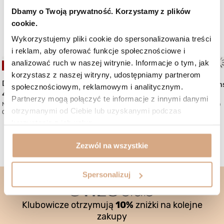
Cena regularna:
89 zł
-22%
Dbamy o Twoją prywatność. Korzystamy z plików
cookie.
Mogą Ci się spodobać:
Wykorzystujemy pliki cookie do spersonalizowania treści
i reklam, aby oferować funkcje społecznościowe i
analizować ruch w naszej witrynie. Informacje o tym, jak
OKAZJA
OKAZJA
korzystasz z naszej witryny, udostępniamy partnerom
(1)
Duża torebka skórzana
Torebka skórzana za
społecznościowym, reklamowym i analitycznym.
499 zł
549 zł
Partnerzy mogą połączyć te informacje z innymi danymi
Najniższa cena:
599 zł
-16%
Najniższa cena:
559 zł
-1%
otrzymanymi od Ciebie lub uzyskanymi podczas
Cena regularna:
689 zł
-28%
Cena regularna:
689 zł
-20%
korzystania z ich usług.
Zezwól na wszystkie
Spersonalizuj
Klubowicze otrzymują
10%
zniżki na kolejne
zakupy