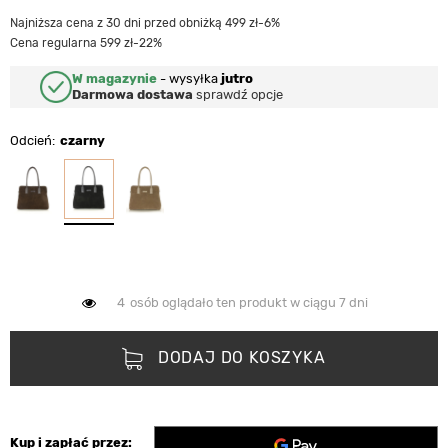
Najniższa cena z 30 dni przed obniżką 499 zł
-6%
Cena regularna 599 zł
-22%
W magazynie
-
wysyłka
jutro
Darmowa dostawa
sprawdź opcje
Odcień
czarny
4
osób oglądało ten produkt w ciągu 7 dni
DODAJ DO KOSZYKA
Kup i zapłać przez: