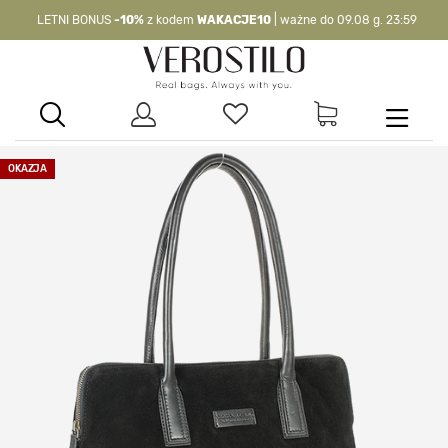
LETNI BONUS
-10%
z kodem
WAKACJE10
| ważne do 09.08 g. 23:59
-10%
kod:
WAKACJE10
| nie dotyczy produktów z flagą OKAZJA >
OKAZJA