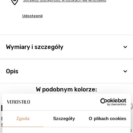
Sprawdź dostępność w butikach we Wrocławiu
Udostępnij
Wymiary i szczegóły
Opis
W podobnym kolorze:
NOWOŚĆ
OKAZJA
Zgoda
Szczegóły
O plikach cookies
Duża torebka shopper
Rękawiczki damskie
589 zł
69 zł
Najniższa cena:
59 zł
+16%