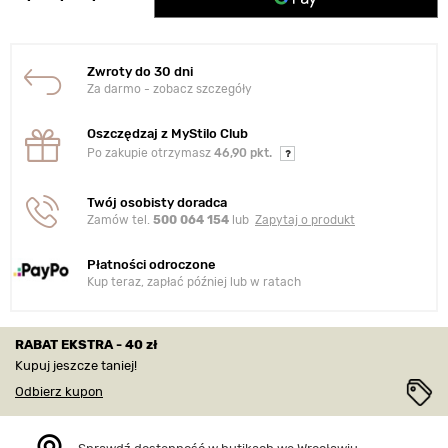
Zwroty do 30 dni
Za darmo - zobacz szczegóły
Oszczędzaj z MyStilo Club
Po zakupie otrzymasz
46,90 pkt.
Twój osobisty doradca
Zamów tel.
500 064 154
lub
Zapytaj o produkt
Płatności odroczone
Kup teraz, zapłać później lub w ratach
RABAT EKSTRA - 40 zł
Kupuj jeszcze taniej!
Odbierz kupon