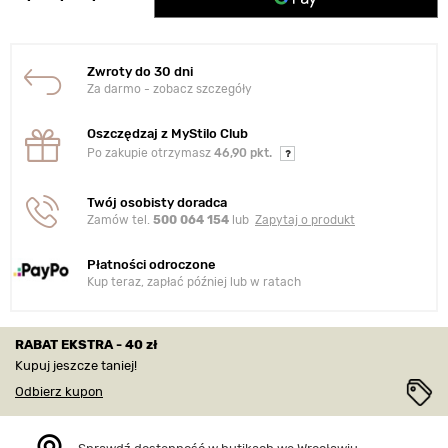
Zwroty do 30 dni
Za darmo - zobacz szczegóły
Oszczędzaj z MyStilo Club
Po zakupie otrzymasz
46,90 pkt.
Twój osobisty doradca
Zamów tel.
500 064 154
lub
Zapytaj o produkt
Płatności odroczone
Kup teraz, zapłać później lub w ratach
RABAT EKSTRA - 40 zł
Kupuj jeszcze taniej!
Odbierz kupon