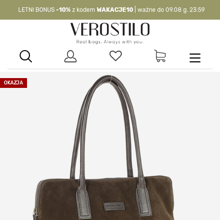
LETNI BONUS
-10%
z kodem
WAKACJE10
| ważne do 09.08 g. 23:59
-10%
kod:
WAKACJE10
| nie dotyczy produktów z flagą OKAZJA >
OKAZJA