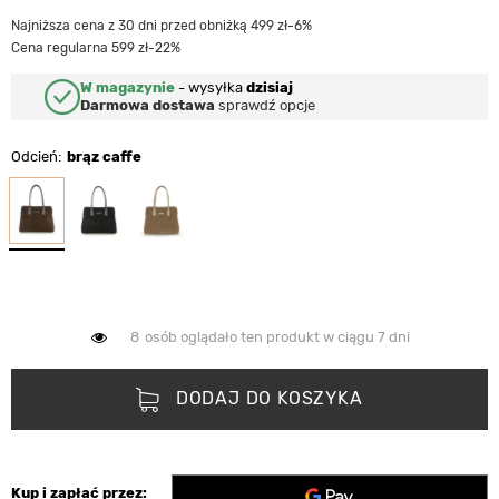
Najniższa cena z 30 dni przed obniżką 499 zł
-6%
Cena regularna 599 zł
-22%
W magazynie
-
wysyłka
dzisiaj
Darmowa dostawa
sprawdź opcje
Odcień
brąz caffe
8
osób oglądało ten produkt w ciągu 7 dni
DODAJ DO KOSZYKA
Kup i zapłać przez: