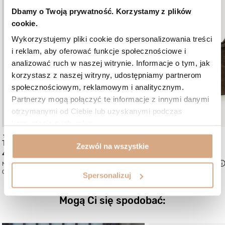
Dbamy o Twoją prywatność. Korzystamy z plików
cookie.
Wykorzystujemy pliki cookie do spersonalizowania treści
i reklam, aby oferować funkcje społecznościowe i
analizować ruch w naszej witrynie. Informacje o tym, jak
korzystasz z naszej witryny, udostępniamy partnerom
społecznościowym, reklamowym i analitycznym.
Partnerzy mogą połączyć te informacje z innymi danymi
otrzymanymi od Ciebie lub uzyskanymi podczas
korzystania z ich usług.
(37)
(2)
Torba damska skórzana
Torebka worek
Zezwól na wszystkie
499 zł
499 zł
Najniższa cena:
589 zł
-15%
Najniższa cena:
669 zł
-25%
Cena regularna:
589 zł
-15%
Cena regularna:
669 zł
-25%
Spersonalizuj
Mogą Ci się spodobać: