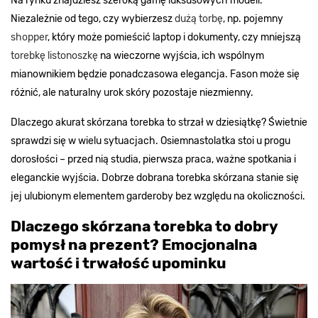
Na rynku znajdziesz szeroką gamę luksusowych modeli.
Niezależnie od tego, czy wybierzesz
dużą torbę
, np. pojemny
shopper
, który może pomieścić laptop i dokumenty, czy mniejszą
torebkę listonoszkę
na wieczorne wyjścia, ich wspólnym
mianownikiem będzie ponadczasowa elegancja. Fason może się
różnić, ale naturalny urok skóry pozostaje niezmienny.
Dlaczego akurat skórzana torebka to strzał w dziesiątkę? Świetnie
sprawdzi się w wielu sytuacjach. Osiemnastolatka stoi u progu
dorosłości – przed nią studia, pierwsza praca, ważne spotkania i
eleganckie wyjścia. Dobrze dobrana torebka skórzana stanie się
jej ulubionym elementem garderoby bez względu na okoliczności.
Dlaczego skórzana torebka to dobry
pomysł na prezent? Emocjonalna
wartość i trwałość upominku