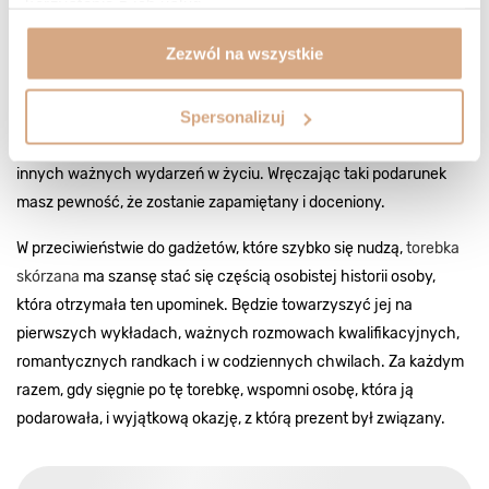
korzystania z ich usług.
Zezwól na wszystkie
Prezent na osiemnaste urodziny to symbol wkroczenia w
dorosłość i pamiątka, która będzie towarzyszyć obdarowanej
Spersonalizuj
osobie w najważniejszych momentach życia. Poza tym, skórzana
torebka świetnie sprawdzi się jako prezent z okazji imienin lub
innych ważnych wydarzeń w życiu. Wręczając taki podarunek
masz pewność, że zostanie zapamiętany i doceniony.
W przeciwieństwie do gadżetów, które szybko się nudzą,
torebka
skórzana
ma szansę stać się częścią osobistej historii osoby,
która otrzymała ten upominek. Będzie towarzyszyć jej na
pierwszych wykładach, ważnych rozmowach kwalifikacyjnych,
romantycznych randkach i w codziennych chwilach. Za każdym
razem, gdy sięgnie po tę torebkę, wspomni osobę, która ją
podarowała, i wyjątkową okazję, z którą prezent był związany.