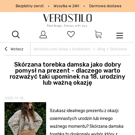
Bezpłatny zwrot
Wysyłka w 24H
Darmowa dostawa
PayPo - kup i zapłać za
30
dni
Kupon
40 zł
na start | ODBIERZ
Prezenty na Walentynki: zamów do
11.02 g. 14:00
KUP TERAZ
Wstecz
Verostilo.com sklep z torebkami
Blog
Skórzana tore
Skórzana torebka damska jako dobry
pomysł na prezent - dlaczego warto
rozważyć taki upominek na 18. urodziny
lub ważną okazję
2025-11-18
Szukasz idealnego prezentu z okazji
osiemnastych urodzin lub innego
ważnego momentu? Skórzana damska
torebka to doskonały wybór, który z