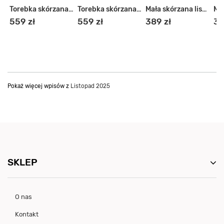
Torebka skórzana shopper
Torebka skórzana miejski shopper
Torebka skórzana shopper
Mała skórzana listonoszka damska
559 zł
559 zł
389 zł
38
Pokaż więcej wpisów z
Listopad 2025
SKLEP
O nas
Kontakt