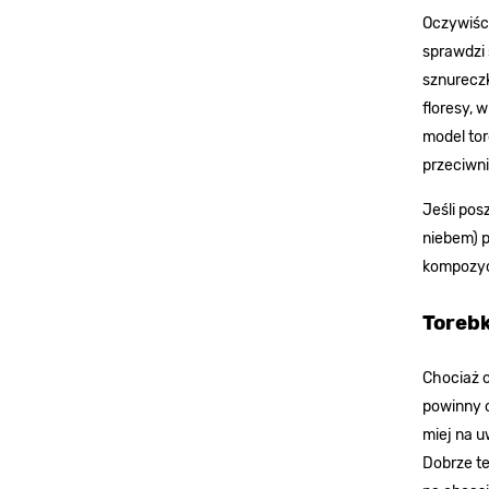
Oczywiści
sprawdzi 
sznurecz
floresy, 
model tor
przeciwni
Jeśli pos
niebem) p
kompozyc
Torebk
Chociaż o
powinny o
miej na u
Dobrze te