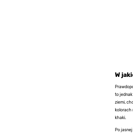
W jak
Prawdopod
to jednak
ziemi, ch
kolorach 
khaki.
Po jasnej