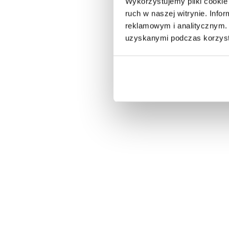
Wykorzystujemy pliki cookie 
lek
ruch w naszej witrynie. Inf
kwi
reklamowym i analitycznym. 
dzw
uzyskanymi podczas korzysta
spó
kap