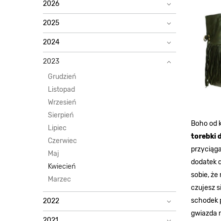
2026
2025
2024
2023
Grudzień
Listopad
Wrzesień
Sierpień
Boho od k
Lipiec
torebki 
Czerwiec
przyciąga
Maj
dodatek d
Kwiecień
sobie, że
Marzec
czujesz s
schodek p
2022
gwiazda r
2021