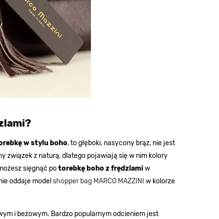
zlami?
orebkę w stylu boho
, to głęboki, nasycony brąz, nie jest
y związek z naturą, dlatego pojawiają się w nim kolory
u możesz sięgnąć po
torebkę boho z frędzlami
w
tnie oddaje model
shopper bag MARCO MAZZINI
w kolorze
ym i beżowym. Bardzo popularnym odcieniem jest