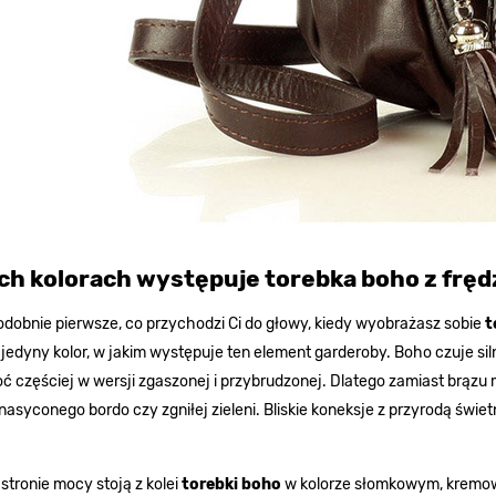
ich kolorach występuje torebka boho z fręd
obnie pierwsze, co przychodzi Ci do głowy, kiedy wyobrażasz sobie
t
 jedyny kolor, w jakim występuje ten element garderoby. Boho czuje siln
oć częściej w wersji zgaszonej i przybrudzonej. Dlatego zamiast brąz
nasyconego bordo czy zgniłej zieleni. Bliskie koneksje z przyrodą świe
 stronie mocy stoją z kolei
torebki boho
w kolorze słomkowym, kremow