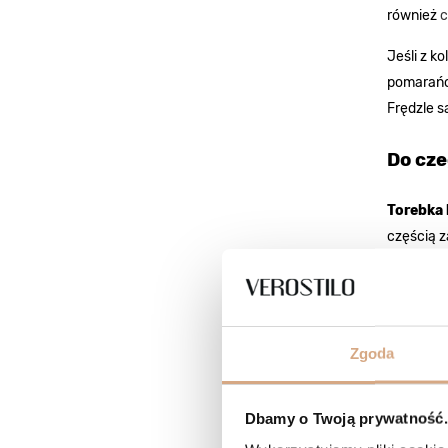
również
c
Jeśli z k
pomarańcz
Frędzle 
Do cze
Torebka 
częścią z
sztywnych
dla wiecz
niektóre 
Zgoda
dłu
sk
szt
Dbamy o Twoją prywatność. 
dżi