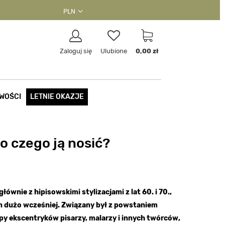
PLN
Zaloguj się
Ulubione
0,00 zł
WOŚCI
LETNIE OKAZJE
o czego ją nosić?
głównie z hipisowskimi stylizacjami z lat 60. i 70.,
on dużo wcześniej. Związany był z powstaniem
py ekscentryków pisarzy, malarzy i innych twórców,