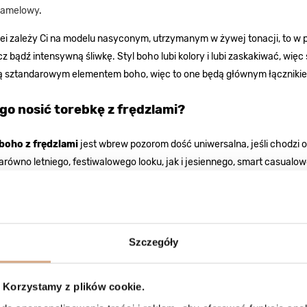
amelowy
.
olei zależy Ci na modelu nasyconym, utrzymanym w żywej tonacji, to w
 bądź intensywną śliwkę. Styl boho lubi kolory i lubi zaskakiwać, więc
są sztandarowym elementem boho, więc to one będą głównym łączniki
go nosić torebkę z frędzlami?
boho z frędzlami
jest wbrew pozorom dość uniwersalna, jeśli chodzi o 
arówno letniego, festiwalowego looku, jak i jesiennego, smart casualo
 reguł, liczy się to, abyś czuła się w stylizacji sobą! Oczywiście
toreb
orowej sukni z cekinami. Jednak jest sporo innych elementów garderob
rzeczy, z którymi
torebki z frędzlami
współgrają po prostu znakomicie
Szczegóły
gi, jesienny płaszcz w kolorze głębokiego bordo lub granatu,
órzana ramoneska,
ruksowe spodnie w odcieniu karmelowego brązu,
Korzystamy z plików cookie.
nsowe szorty,