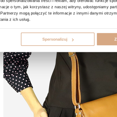
do spersonalizowania treści i reklam, aby oferować funkcje sp
ka, przezroczysta tunika ozdobiona haftem,
ormacje o tym, jak korzystasz z naszej witryny, udostępniamy p
ecista bluzka hiszpanka,
Partnerzy mogą połączyć te informacje z innymi danymi otrzym
ony lub szwedy,
nia z ich usług.
dnica maxi – prosta lub z falbanami,
elusz z niewielkim rondem, np. campaign.
Spersonalizuj
Z