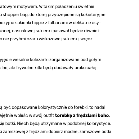
 kwiatowym motywem. W takim połączeniu świetnie
ub shopper bag, do której przyczepione są kokieteryjne
ezyjne sukienki hippie z falbanami w delikatne esy-
ianej, casualowej sukienki pasował będzie również
go nie przyćmi czaru wiskozowej sukienki, wręcz
rzyjęcie weselne koleżanki zorganizowane pod gołym
ne, ale frywolne kitki będą dodawały uroku całej
ą być dopasowane kolorystycznie do torebki, to nadal
ejętnie wpleść w swój outfit
torebkę z frędzlami boho
,
 się botki. Niech będą utrzymane w podobnej kolorystyce.
bki zamszowej z frędzlami dobierz modne, zamszowe botki