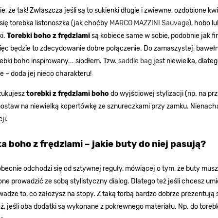
e, że tak! Zwłaszcza jeśli są to sukienki długie i zwiewne, ozdobione
się torebka listonoszka (jak choćby
MARCO MAZZINI Sauvage
), hobo l
ki.
Torebki boho z frędzlami
są kobiece same w sobie, podobnie jak fin
więc będzie to zdecydowanie dobre połączenie. Do zamaszystej, bawełn
ebki boho inspirowany... siodłem. Tzw.
saddle bag
jest niewielka, dlate
e – doda jej nieco charakteru!
zukujesz
torebki z frędzlami boho
do wyjściowej stylizacji (np. na p
ostaw na niewielką kopertówkę ze sznureczkami przy zamku. Nienachal
ji.
a boho z frędzlami – jakie buty do niej pasują?
becnie odchodzi się od sztywnej reguły, mówiącej o tym, że buty musz
ne prowadzić ze sobą stylistyczny dialog. Dlatego też jeśli chcesz umi
wadze to, co założysz na stopy. Z taką torbą bardzo dobrze prezentują
ż, jeśli oba dodatki są wykonane z pokrewnego materiału. Np. do tore