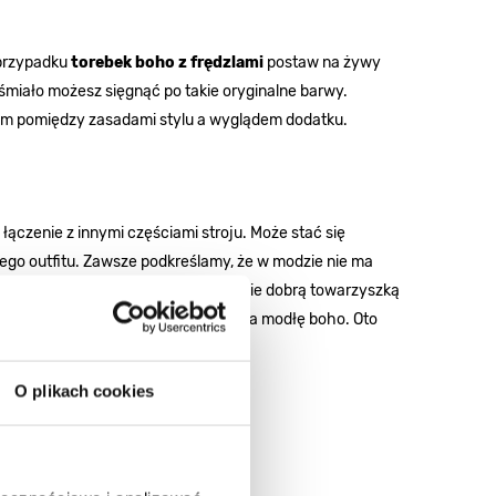
 przypadku
torebek boho z frędzlami
postaw na żywy
 śmiało możesz sięgnąć po takie oryginalne barwy.
em pomiędzy zasadami stylu a wyglądem dodatku.
łączenie z innymi częściami stroju. Może stać się
wego outfitu. Zawsze podkreślamy, że w modzie nie ma
ka boho
z fikuśnymi kitkami nie będzie dobrą towarzyszką
y, z którymi stworzy wybitny duet na modłę boho. Oto
:
O plikach cookies