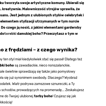
ku tworzyła swoje artystyczne komuny. Ubierali się
, kreatywnie. Malowniczość strojów sprawiła, że
sans. Jest jednym z ulubionych stylów celebrytek i
 elementem stylizacji utrzymanych w tym nurcie
. Do czego ją nosić, z jakimi elementami garderoby
 do
torebki
damskiej boho? Przeczytasz o tym w
o z frędzlami – z czego wynika?
y ten styl miał kiedykolwiek stać się passé! Dlatego też
bki boho
są zawadiackie, nieco nonszalanckie,
ń, ale świetnie sprawdzają się także jako pomysłowy
ała się już synonimem swobody. Dlaczego? Wyobraź
 dodatek. Wiatr podrywa zamszowe sznureczki, a Ty
okich schodów, prowadzących na promenadę... Zeskakujesz
one do Twojej ulubionej
torby boho
! Czujesz się jak
ekkością!