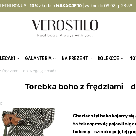
LETNI BONUS
-10%
z kodem
WAKACJE10
| ważne do 09.08 g. 23:59
-10%
kod:
WAKACJE10
| nie dotyczy produktów z flagą OKAZJA >
LECAKI
GALANTERIA
NA PREZENT
KOLEKCJE
NO
 frędzlami - do czego ją nosić?
Torebka boho z frędzlami - d
17
Chociaż styl boho kojarzy się 
to tak naprawdę pojawił się 
bohemy – szeroko pojętej gru