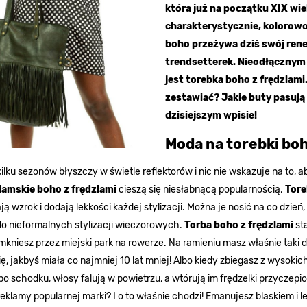
która już na początku XIX wie
charakterystycznie, kolorowo
boho przeżywa dziś swój rene
trendsetterek. Nieodłącznym
jest torebka boho z frędzlami
zestawiać? Jakie buty pasują
dzisiejszym wpisie!
Moda na torebki boh
ilku sezonów błyszczy w świetle reflektorów i nic nie wskazuje na to, ab
damskie boho z frędzlami
cieszą się niesłabnącą popularnością.
Tore
ją wzrok i dodają lekkości każdej stylizacji. Można je nosić na co dzie
o nieformalnych stylizacji wieczorowych.
Torba boho z frędzlami
st
 mkniesz przez miejski park na rowerze. Na ramieniu masz właśnie taki
ię, jakbyś miała co najmniej 10 lat mniej! Albo kiedy zbiegasz z wys
o schodku, włosy falują w powietrzu, a wtórują im frędzelki przyczepi
eklamy popularnej marki? I o to właśnie chodzi! Emanujesz blaskiem i l