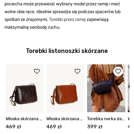
pociecha może przewiesić wybrany model przez ramię i mieć
wolne obie ręce. Idealnie sprawdza się podczas spacerów lub
spotkań ze znajomymi.
Torebki przez ramię
zapewniają
maksymalną swobodę ruchu.
Torebki listonoszki skórzane
 szerokim pasku
Włoska skórzana torebka listonoszka
Włoska skórzana torebka listonoszka
Torebka nerka damska skórzana
469 zł
469 zł
399 zł
46