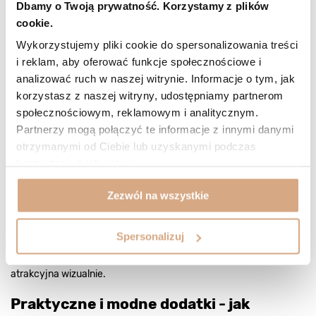
Dbamy o Twoją prywatność. Korzystamy z plików
sprawdzonych rozwiązaniach zamiast oglądać się za torebkami w
cookie.
promocyjnych cenach, wykonanych z kiepskiej jakości
materiałów, które rozpadną się po pierwszym sezonie.
Wykorzystujemy pliki cookie do spersonalizowania treści
Rodzicielska pensja nie zawsze pozwala na zakup nowej torby co
i reklam, aby oferować funkcje społecznościowe i
analizować ruch w naszej witrynie. Informacje o tym, jak
kilka miesięcy. Lepiej zainwestować w model ze skóry naturalnej,
korzystasz z naszej witryny, udostępniamy partnerom
ponieważ (przy odpowiedniej pielęgnacji) jest odporna na
społecznościowym, reklamowym i analitycznym.
uszkodzenia. Solidnie wykonana, może posłużyć przez dłuższy
Partnerzy mogą połączyć te informacje z innymi danymi
czas.
otrzymanymi od Ciebie lub uzyskanymi podczas
korzystania z ich usług.
Skóra naturalna posiada wyjątkowe właściwości – jej naturalna
struktura sprawia, że drobne zadrapania i ślady użytkowania tylko
Zezwól na wszystkie
dodają charakteru. W przeciwieństwie do materiałów
syntetycznych, które po kilku miesiącach intensywnego
Spersonalizuj
użytkowania tracą swój pierwotny wygląd, prawdziwa skóra z
czasem nabiera koloru patyny i staje się jeszcze bardziej
atrakcyjna wizualnie.
Praktyczne i modne dodatki - jak