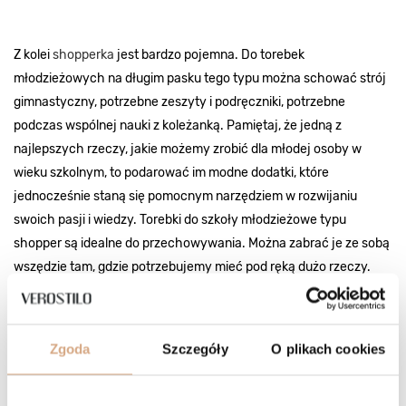
Z kolei
shopperka
jest bardzo pojemna. Do torebek
młodzieżowych na długim pasku tego typu można schować strój
gimnastyczny, potrzebne zeszyty i podręczniki, potrzebne
podczas wspólnej nauki z koleżanką. Pamiętaj, że jedną z
najlepszych rzeczy, jakie możemy zrobić dla młodej osoby w
wieku szkolnym, to podarować im modne dodatki, które
jednocześnie staną się pomocnym narzędziem w rozwijaniu
swoich pasji i wiedzy. Torebki do szkoły młodzieżowe typu
shopper są idealne do przechowywania. Można zabrać je ze sobą
wszędzie tam, gdzie potrzebujemy mieć pod ręką dużo rzeczy.
Czy warto inwestować w droższe
torebki dla nastolatek?
Zgoda
Szczegóły
O plikach cookies
Moda rządzi się swoimi prawami, ale trwałość kupowanych
produktów zawsze będzie trendy. Warto polegać na