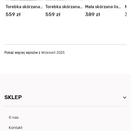
Torebka skórzana shopper
Torebka skórzana miejski shopper
Torebka skórzana shopper
Mała skórzana listonoszka damska
559 zł
559 zł
389 zł
38
Pokaż więcej wpisów z
Wrzesień 2025
SKLEP
O nas
Kontakt