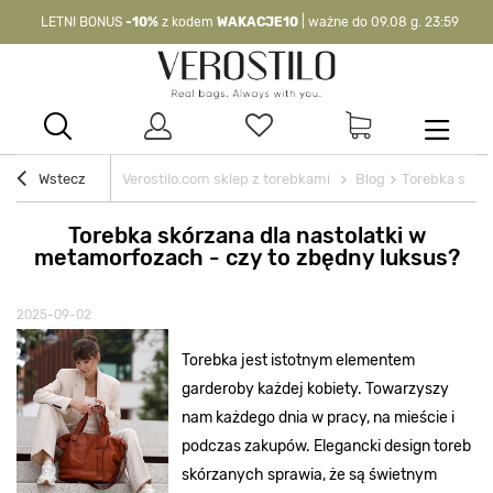
-10%
kod:
WAKACJE10
| nie dotyczy produktów z flagą OKAZJA >
Wstecz
Verostilo.com sklep z torebkami
Blog
Torebka skórz
Torebka skórzana dla nastolatki w
metamorfozach - czy to zbędny luksus?
2025-09-02
Torebka jest istotnym elementem
garderoby każdej kobiety. Towarzyszy
nam każdego dnia w pracy, na mieście i
podczas zakupów. Elegancki design toreb
skórzanych sprawia, że są świetnym