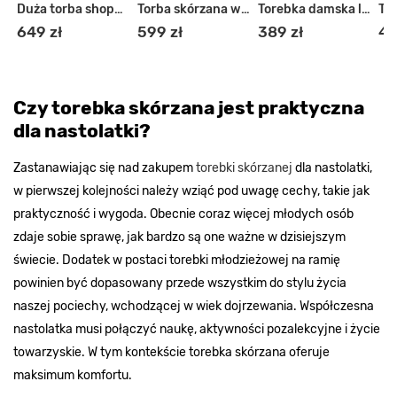
Torebka skórzana crossbody listonoszka
Duża torba shopper czarna
Torba skórzana wysokogatunkowa na
Torebka damska listonoszka skórzana
649 zł
599 zł
389 zł
45
Czy torebka skórzana jest praktyczna
dla nastolatki?
Zastanawiając się nad zakupem
torebki skórzanej
dla nastolatki,
w pierwszej kolejności należy wziąć pod uwagę cechy, takie jak
praktyczność i wygoda. Obecnie coraz więcej młodych osób
zdaje sobie sprawę, jak bardzo są one ważne w dzisiejszym
świecie. Dodatek w postaci torebki młodzieżowej na ramię
powinien być dopasowany przede wszystkim do stylu życia
naszej pociechy, wchodzącej w wiek dojrzewania. Współczesna
nastolatka musi połączyć naukę, aktywności pozalekcyjne i życie
towarzyskie. W tym kontekście torebka skórzana oferuje
maksimum komfortu.