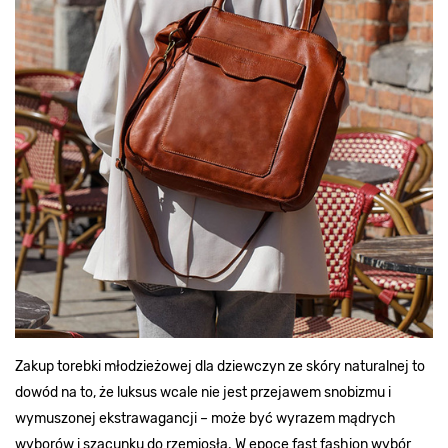
Zakup torebki młodzieżowej dla dziewczyn ze skóry naturalnej to
dowód na to, że luksus wcale nie jest przejawem snobizmu i
wymuszonej ekstrawagancji – może być wyrazem mądrych
wyborów i szacunku do rzemiosła. W epoce fast fashion wybór