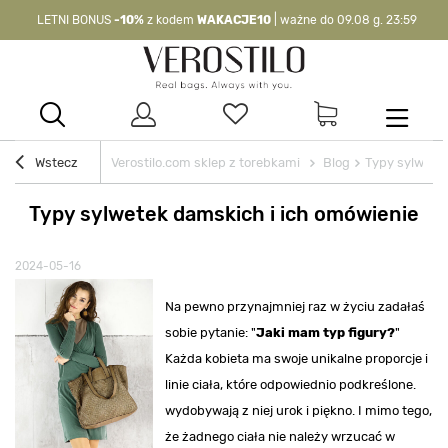
LETNI BONUS
-10%
z kodem
WAKACJE10
| ważne do 09.08 g. 23:59
-10%
kod:
WAKACJE10
| nie dotyczy produktów z flagą OKAZJA >
Wstecz
Verostilo.com sklep z torebkami
Blog
Typy sylwetek
Typy sylwetek damskich i ich omówienie
2024-05-16
Na pewno przynajmniej raz w życiu zadałaś
sobie pytanie: "
Jaki mam typ figury?
"
Każda kobieta ma swoje unikalne proporcje i
linie ciała, które odpowiednio podkreślone.
wydobywają z niej urok i piękno. I mimo tego,
że żadnego ciała nie należy wrzucać w