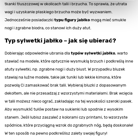
tkanki tłuszczowej w okolicach talii i brzucha. To sprawia, że utrata
wagi i uzyskanie płaskiego brzucha może być wyzwaniem.
Jednocześnie posiadaczki
typu figury jabłko
mogą mieć smukłe
nogi i zgrabne biodra, co stanowi ich duży atut.
Typ sylwetki jabłko – jak się ubierać?
Dobierając odpowiednie ubrania dla
typów sylwetki jabłko
, warto
stawiać na modele, które optycznie wysmuklą brzuch i podkreślą inne
atuty sylwetki, np. zgrabne nogi i duży biust. W przypadku bluzek
stawiaj na luźne modele, takie jak tuniki lub lekkie kimona, które
pozwolą Ci zamaskować brak talii. Wybieraj bluzki z dopasowanym
dekoltem, ale nie przesadzaj z wzorzystymi materiałami. Brak wcięcia
w talii możesz nieco ograć, zakładając na tej wysokości szeroki pasek.
Aby wysmuklić tułów postaw na sukienki lub spodnie z wysokim
stanem. Jeśli lubisz zaszaleć z kolorami czy printami, to wzorzyste
spódnice, które przyciągną wzrok do zgrabnych nóg, będą doskonałe!
W ten sposób na pewno podkreślisz zalety swojej figury!