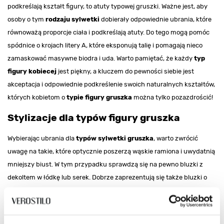
podkreślają kształt figury, to atuty typowej gruszki. Ważne jest, aby
osoby o tym
rodzaju sylwetki
dobierały odpowiednie ubrania, które
równoważą proporcje ciała i podkreślają atuty. Do tego mogą pomóc
spódnice o krojach litery A, które eksponują talię i pomagają nieco
zamaskować masywne biodra i uda. Warto pamiętać, że każdy
typ
figury kobiecej
jest piękny, a kluczem do pewności siebie jest
akceptacja i odpowiednie podkreślenie swoich naturalnych kształtów,
których kobietom o
typie figury gruszka
można tylko pozazdrościć!
Stylizacje dla typów figury gruszka
Wybierając ubrania dla
typów sylwetki gruszka
, warto zwrócić
uwagę na takie, które optycznie poszerzą wąskie ramiona i uwydatnią
mniejszy biust. W tym przypadku sprawdzą się na pewno bluzki z
dekoltem w łódkę lub serek. Dobrze zaprezentują się także bluzki o
hiszpańskim fasonie z falbanami na wysokości piersi oraz na
ramionach. Oprócz tego w przypadku
typów figury gruszka
warto
wybierać elementy garderoby, które podkreślą wyraźnie zarysowaną