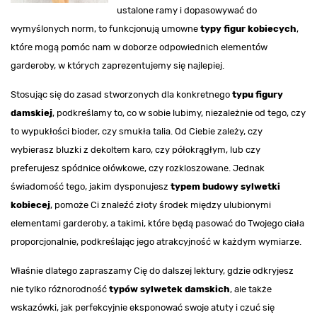
ustalone ramy i dopasowywać do
wymyślonych norm, to funkcjonują umowne
typy figur kobiecych
,
które mogą pomóc nam w doborze odpowiednich elementów
garderoby, w których zaprezentujemy się najlepiej.
Stosując się do zasad stworzonych dla konkretnego
typu figury
damskiej
, podkreślamy to, co w sobie lubimy, niezależnie od tego, czy
to wypukłości bioder, czy smukła talia. Od Ciebie zależy, czy
wybierasz bluzki z dekoltem karo, czy półokrągłym, lub czy
preferujesz spódnice ołówkowe, czy rozkloszowane. Jednak
świadomość tego, jakim dysponujesz
typem budowy sylwetki
kobiecej
, pomoże Ci znaleźć złoty środek między ulubionymi
elementami garderoby, a takimi, które będą pasować do Twojego ciała
proporcjonalnie, podkreślając jego atrakcyjność w każdym wymiarze.
Właśnie dlatego zapraszamy Cię do dalszej lektury, gdzie odkryjesz
nie tylko różnorodność
typów sylwetek damskich
, ale także
wskazówki, jak perfekcyjnie eksponować swoje atuty i czuć się