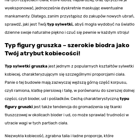
wyeksponować, jednocześnie dyskretnie maskując ewentualne
mankamenty. Dlatego, zanim przystąpisz do zakupów nowych ubrań,
sprawdź, jaki jest Twój
typ sylwetki,
abyś mogła wydobyć na światło
dzienne swoje naturalne piękno i czuć się pewnie w każdym stroju!
Typ figury gruszka – szerokie biodra jako
Twój atrybut kobiecości!
Typ sylwetki gruszka
jest jednym z popularnych kształtów sylwetki
kobiecej, charakteryzującym się szczególnymi proporcjami ciała.
Panie o tej budowie mają zazwyczaj węższą górną część korpusu,
czyli ramiona, klatkę piersiową i talię, w porównaniu do szerszej dolnej
części, czyli bioder, ud i pośladków. Cechą charakterystyczną
typu
figury gruszki
jest także tendencja do gromadzenia się tkanki
tłuszczowej w okolicach bioder i ud, co może sprawiać trudności w
utracie wagi w tych partiach ciała.
Niezwykła kobiecość, zgrabna talia i ładne proporcje, które