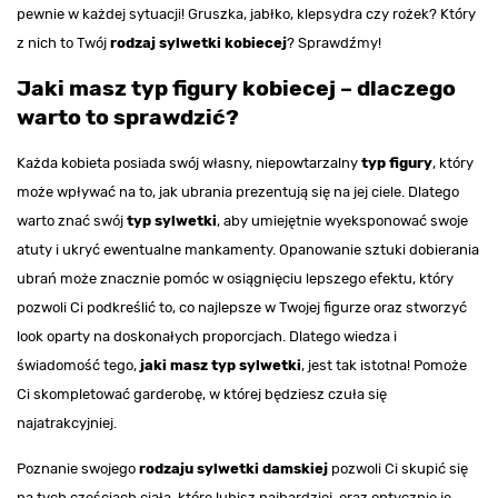
pewnie w każdej sytuacji! Gruszka, jabłko, klepsydra czy rożek? Który
z nich to Twój
rodzaj sylwetki kobiecej
? Sprawdźmy!
Jaki masz typ figury kobiecej – dlaczego
warto to sprawdzić?
Każda kobieta posiada swój własny, niepowtarzalny
typ figury
, który
może wpływać na to, jak ubrania prezentują się na jej ciele. Dlatego
warto znać swój
typ sylwetki
, aby umiejętnie wyeksponować swoje
atuty i ukryć ewentualne mankamenty. Opanowanie sztuki dobierania
ubrań może znacznie pomóc w osiągnięciu lepszego efektu, który
pozwoli Ci podkreślić to, co najlepsze w Twojej figurze oraz stworzyć
look oparty na doskonałych proporcjach. Dlatego wiedza i
świadomość tego,
jaki masz typ sylwetki
, jest tak istotna! Pomoże
Ci skompletować garderobę, w której będziesz czuła się
najatrakcyjniej.
Poznanie swojego
rodzaju sylwetki damskiej
pozwoli Ci skupić się
na tych częściach ciała, które lubisz najbardziej, oraz optycznie je