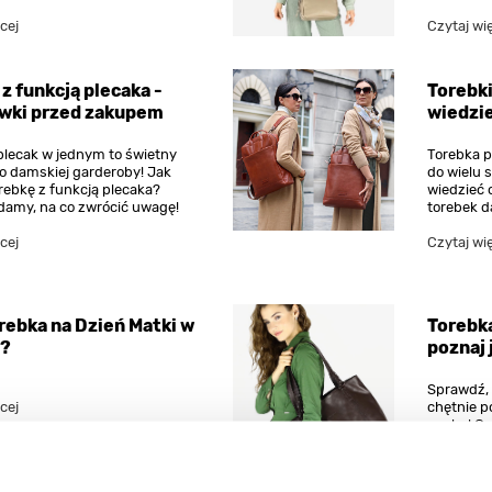
cej
Czytaj wi
 z funkcją plecaka -
Torebki
wki przed zakupem
wiedzi
 plecak w jednym to świetny
Torebka p
o damskiej garderoby! Jak
do wielu s
rebkę z funkcją plecaka?
wiedzieć 
amy, na co zwrócić uwagę!
torebek d
cej
Czytaj wi
rebka na Dzień Matki w
Torebk
 ?
poznaj 
Sprawdź, 
cej
chętnie p
pasku! Cz
każdą oka
Czytaj wi