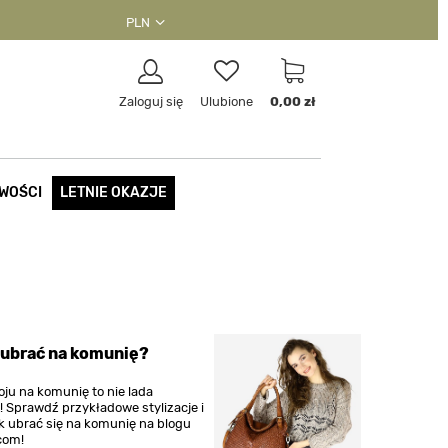
PLN
Zaloguj się
Ulubione
0,00 zł
WOŚCI
LETNIE OKAZJE
 ubrać na komunię?
oju na komunię to nie lada
 Sprawdź przykładowe stylizacje i
ak ubrać się na komunię na blogu
.com!