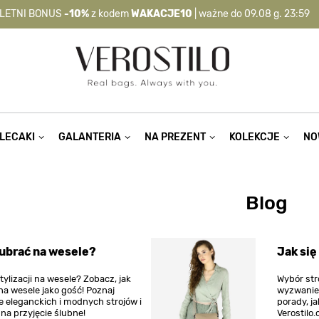
LETNI BONUS
-10%
z kodem
WAKACJE10
| ważne do 09.08 g. 23:59
-10%
kod:
WAKACJE10
| nie dotyczy produktów z flagą OKAZJA >
LECAKI
GALANTERIA
NA PREZENT
KOLEKCJE
NO
Blog
 ubrać na wesele?
Jak się
ylizacji na wesele? Zobacz, jak
Wybór str
na wesele jako gość! Poznaj
wyzwanie!
e eleganckich i modnych strojów i
porady, j
na przyjęcie ślubne!
Verostilo