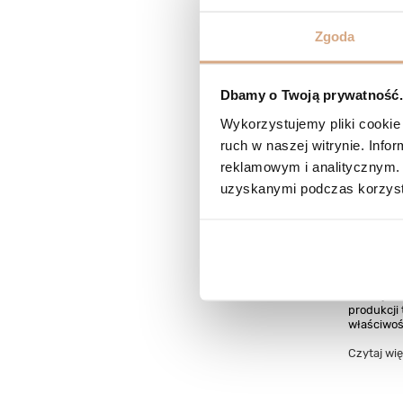
Torebka
Zgoda
idealną
Szukasz id
Dbamy o Twoją prywatność. 
Sprawdź, 
praktyczną
Wykorzystujemy pliki cookie 
uczelnię 
ruch w naszej witrynie. Inf
Czytaj wię
reklamowym i analitycznym. 
uzyskanymi podczas korzysta
Skóra n
wykorz
Kilka słów
Rodzaje s
produkcji 
właściwoś
Czytaj wię