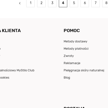
1
2
3
4
5
6
7
8
 KLIENTA
POMOC
Metody dostawy
o
Metody płatności
y
Zwroty
Reklamacje
alnościowy MyStilo Club
Pielęgnacja skóry naturalnej
cookies
Blog