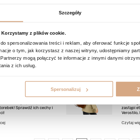
 na uczelnię – jak wybrać
Jak wyb
Szczegóły
?
imprez
ealnej torebki na studia?
Ozdobna 
Korzystamy z plików cookie.
czym się kierować, wybierając
klasyczn
 i atrakcyjną dla oka torebkę na
skórzana 
do spersonalizowania treści i reklam, aby oferować funkcje sp
damską i męską!
idealną t
ormacje o tym, jak korzystasz z naszej witryny, udostępniamy p
cej
Czytaj wi
Partnerzy mogą połączyć te informacje z innymi danymi otrzym
nia z ich usług.
a torebki - jakie rodzaje
5 mini 
ystują producenci?
Verost
Spersonalizuj
Z
 o skórach galanteryjnych!
Szukasz m
kór, które są wykorzystywane w
Stylowego
torebek! Sprawdź ich cechy i
zastąpi e
ci!
Verostilo,
cej
Czytaj wi