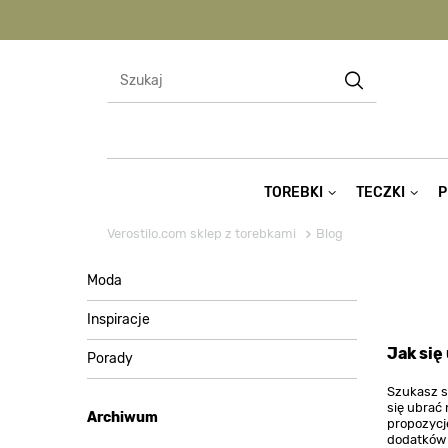
TOREBKI
TECZKI
P
Verostilo.com sklep z torebkami
Blog
Moda
Inspiracje
Jak się
Porady
Szukasz st
się ubrać 
Archiwum
propozycj
dodatków 