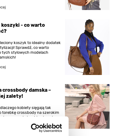
ęcej
 koszyki - co warto
eć?
leciony koszyk to idealny dodatek
tylizacji! Sprawdź, co warto
o tych stylowych modelach
amskich!
ęcej
a crossbody damska –
jej zalety!
dlaczego kobiety sięgają tak
o torebkę crossbody na szerokim
y to naprawdę torebka damska na
zję?
ęcej