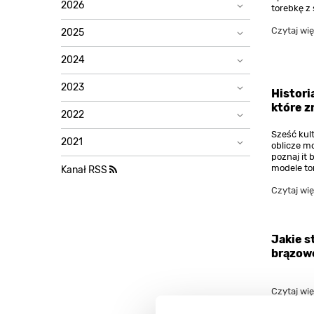
2026
torebkę z 
Czytaj wię
2025
2024
2023
Histori
które z
2022
Sześć kul
2021
oblicze mod
poznaj it 
modele to
Kanał RSS
Czytaj wię
Jakie s
brązowe
Czytaj wię