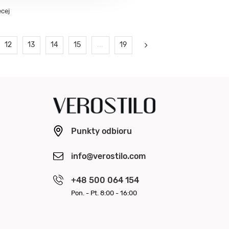
ęcej
12
13
14
15
...
19
Punkty odbioru
info@verostilo.com
+48 500 064 154
Pon. - Pt. 8:00 - 16:00