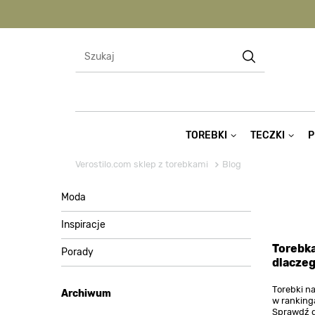
TOREBKI
TECZKI
P
Verostilo.com sklep z torebkami
Blog
Moda
Inspiracje
Torebka
Porady
dlaczeg
Torebki n
Archiwum
w ranking
Sprawdź d