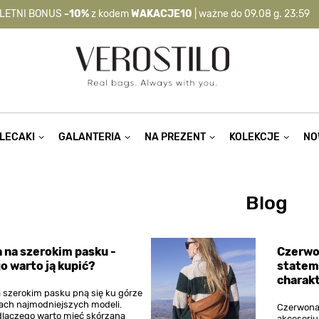
LETNI BONUS
-10%
z kodem
WAKACJE10
| ważne do 09.08 g. 23:59
-10%
kod:
WAKACJE10
| nie dotyczy produktów z flagą OKAZJA >
LECAKI
GALANTERIA
NA PREZENT
KOLEKCJE
NO
Blog
 na szerokim pasku -
Czerwo
o warto ją kupić?
statem
charakt
a szerokim pasku pną się ku górze
ach najmodniejszych modeli.
Czerwona
laczego warto mieć skórzaną
akcesoriu