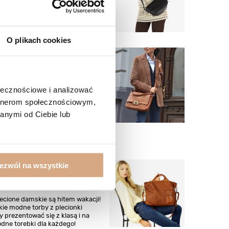
ęcej
O plikach cookies
rebka będzie najlepsza
rszej osoby?
ebki damskie dla dojrzałych
ołecznościowe i analizować
akie torebki skórzane najlepiej
artnerom społecznościowym,
się w przypadku seniorek?
stylowe torby na każdą okazję!
anymi od Ciebie lub
ęcej
ezwól na wszystkie
e torebki jako must-have
jnej garderoby
lecione damskie są hitem wakacji!
kie modne torby z plecionki
y prezentować się z klasą i na
odne torebki dla każdego!