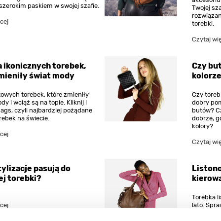
szerokim paskiem w swojej szafie.
Twojej sz
rozwiązan
cej
torebki.
Czytaj wi
a ikonicznych torebek,
Czy bu
mieniły świat mody
kolorz
towych torebek, które zmieniły
Czy toreb
y i wciąż są na topie. Kliknij i
dobry pom
bags, czyli najbardziej pożądane
butów? Cz
rebek na świecie.
dobrze, g
kolory?
cej
Czytaj wi
tylizacje pasują do
Listono
j torebki?
kierow
Torebka l
cej
lato. Spr
listonosz
elegancki