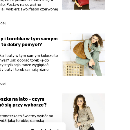
afie. Postaw na odważne
ia i wybierz swój fason czerwonej
ęcej
ty i torebka w tym samym
e to dobry pomysł?
ka i buty w tym samym kolorze to
ysł? Jak dobrać torebkę do
y stylizacja może wyglądać
dy buty i torebka mają różne
ęcej
szka na lato - czym
ać się przy wyborze?
istonoszka to świetny wybór na
awdź, jaką torebkę damską
kę wybrać, by zyskać praktyczne i
e akcesorium na letnie miesiące.