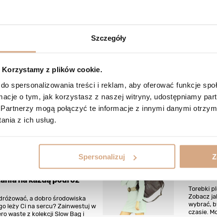
Czytaj wi
Szczegóły
ebki plecione i zamszowe
Jaka to
odniejsze torebki w tym
dla sta
Korzystamy z plików cookie.
e?
Modne tor
do spersonalizowania treści i reklam, aby oferować funkcje sp
kobiet - J
amska to nie tylko praktyczny
ormacje o tym, jak korzystasz z naszej witryny, udostępniamy p
sprawdzą 
 stroju. To eleganckie
Polecamy 
Partnerzy mogą połączyć te informacje z innymi danymi otrzym
m wyrażające Ciebie! Sprawdź czy
ecione i zamszowe to hit tego lata!
nia z ich usług.
Czytaj wi
cej
Spersonalizuj
Z
 zero waste dla
Plecion
ików: Eco-friendly
wakacy
ania na każdą podróż
Torebki p
Zobacz ja
dróżować, a dobro środowiska
wybrać, b
go leży Ci na sercu? Zainwestuj w
czasie. M
ro waste z kolekcji Slow Bag i