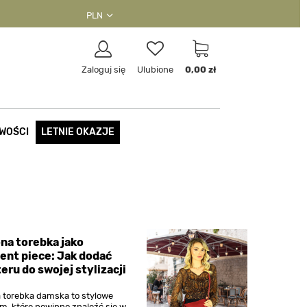
PLN
Zaloguj się
Ulubione
0,00 zł
WOŚCI
LETNIE OKAZJE
na torebka jako
ent piece: Jak dodać
eru do swojej stylizacji
 torebka damska to stylowe
m, które powinno znaleźć się w