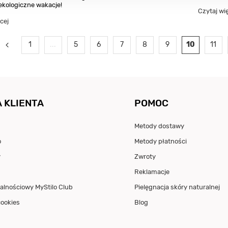
ekologiczne wakacje!
Czytaj wi
cej
1
...
5
6
7
8
9
10
11
 KLIENTA
POMOC
Metody dostawy
o
Metody płatności
y
Zwroty
Reklamacje
alnościowy MyStilo Club
Pielęgnacja skóry naturalnej
cookies
Blog