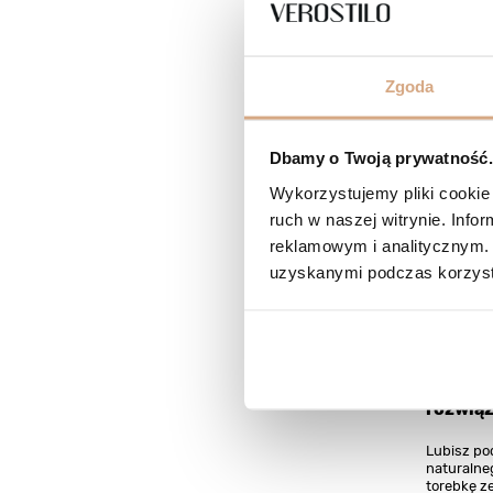
Zgoda
Czy tor
to najm
Dbamy o Twoją prywatność. 
sezoni
Wykorzystujemy pliki cookie 
Torebka d
ruch w naszej witrynie. Inf
dodatek do
reklamowym i analitycznym. 
akcesoriu
torebki pl
uzyskanymi podczas korzysta
Czytaj wię
Torebki
podróżn
rozwiąz
Lubisz po
naturalne
torebkę ze