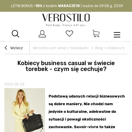
LETNI BONUS
-10%
z kodem
WAKACJE10
| ważne do 09.08 g. 23:59
-10%
kod:
WAKACJE10
| nie dotyczy produktów z flagą OKAZJA >
Wstecz
Verostilo.com sklep z torebkami
Blog
Kobiecy busin
Kobiecy business casual w świecie
torebek - czym się cechuje?
2023-05-03
Podstawą udanych relacji biznesowych
są dobre maniery. Nie chodzi nam
jedynie o kulturalne, adekwatne do
sytuacji i powagi okoliczności
zachowanie. Savoir-vivre to także