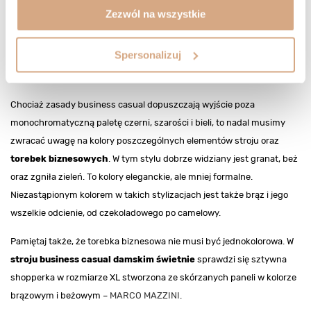
Zezwól na wszystkie
Czy kolor torebki ma znaczenie w business
Spersonalizuj
casual?
Chociaż zasady business casual dopuszczają wyjście poza
monochromatyczną paletę czerni, szarości i bieli, to nadal musimy
zwracać uwagę na kolory poszczególnych elementów stroju oraz
torebek biznesowych
. W tym stylu dobrze widziany jest granat, beż
oraz zgniła zieleń. To kolory eleganckie, ale mniej formalne.
Niezastąpionym kolorem w takich stylizacjach jest także brąz i jego
wszelkie odcienie, od czekoladowego po camelowy.
Pamiętaj także, że torebka biznesowa nie musi być jednokolorowa. W
stroju business casual damskim świetnie
sprawdzi się sztywna
shopperka w rozmiarze XL stworzona ze skórzanych paneli w kolorze
brązowym i beżowym –
MARCO MAZZINI
.