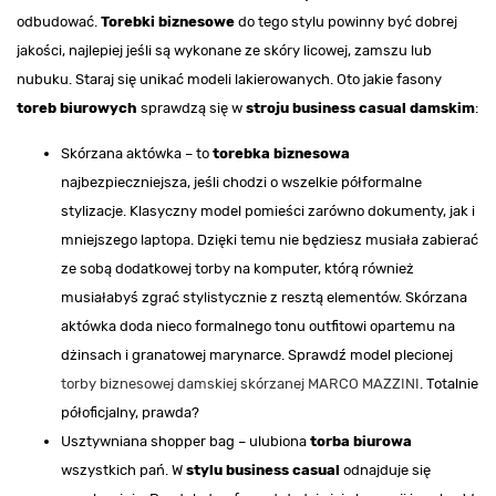
odbudować.
Torebki biznesowe
do tego stylu powinny być dobrej
jakości, najlepiej jeśli są wykonane ze skóry licowej, zamszu lub
nubuku. Staraj się unikać modeli lakierowanych. Oto jakie fasony
toreb biurowych
sprawdzą się w
stroju business casual damskim
:
Skórzana aktówka – to
torebka biznesowa
najbezpieczniejsza, jeśli chodzi o wszelkie półformalne
stylizacje. Klasyczny model pomieści zarówno dokumenty, jak i
mniejszego laptopa. Dzięki temu nie będziesz musiała zabierać
ze sobą dodatkowej torby na komputer, którą również
musiałabyś zgrać stylistycznie z resztą elementów. Skórzana
aktówka doda nieco formalnego tonu outfitowi opartemu na
dżinsach i granatowej marynarce. Sprawdź model plecionej
torby biznesowej damskiej skórzanej MARCO MAZZINI
. Totalnie
półoficjalny, prawda?
Usztywniana shopper bag – ulubiona
torba biurowa
wszystkich pań. W
stylu business casual
odnajduje się