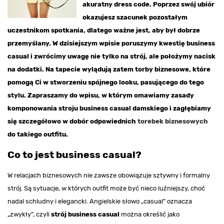
akuratny dress code. Poprzez swój ubiór
okazujesz szacunek pozostałym
uczestnikom spotkania, dlatego ważne jest, aby był dobrze
przemyślany. W dzisiejszym wpisie poruszymy kwestię business
casual i zwrócimy uwagę nie tylko na strój, ale położymy nacisk
na dodatki. Na tapecie wylądują zatem torby biznesowe, które
pomogą Ci w stworzeniu spójnego looku, pasującego do tego
stylu. Zapraszamy do wpisu, w którym omawiamy zasady
komponowania stroju business casual damskiego i zagłębiamy
się szczegółowo w dobór odpowiednich
torebek biznesowych
do takiego outfitu.
Co to jest business casual?
W relacjach biznesowych nie zawsze obowiązuje sztywny i formalny
strój. Są sytuacje, w których outfit może być nieco luźniejszy, choć
nadal schludny i elegancki. Angielskie słowo „casual” oznacza
„zwykły”, czyli
strój business casual
można określić jako