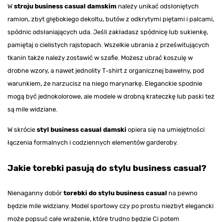
W
stroju business casual damskim
należy unikać odsłoniętych
ramion, zbyt głębokiego dekoltu, butów z odkrytymi piętami i palcami,
spódnic odsłaniających uda. Jeśli zakładasz spódnicę lub sukienkę,
pamiętaj o cielistych rajstopach. Wszelkie ubrania z prześwitujących
tkanin także należy zostawić w szafie. Możesz ubrać koszulę w
drobne wzory, a nawet jednolity T-shirt z organicznej bawełny, pod
warunkiem, że narzucisz na niego marynarkę. Eleganckie spodnie
mogą być jednokolorowe, ale modele w drobną krateczkę lub paski też
są mile widziane.
W skrócie
styl business casual damski
opiera się na umiejętności
łączenia formalnych i codziennych elementów garderoby.
Jakie torebki pasują do stylu business casual?
Nienaganny dobór
torebki do stylu business casual
na pewno
będzie mile widziany. Model sportowy czy po prostu niezbyt elegancki
może popsuć całe wrażenie, które trudno będzie Ci potem