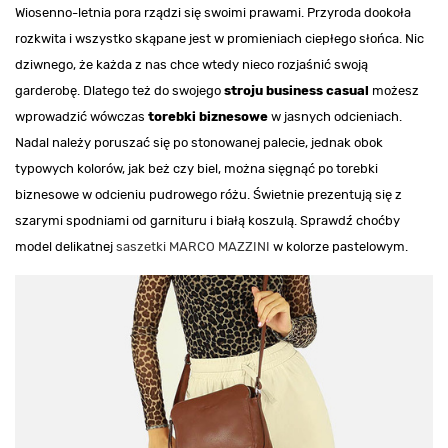
Wiosenno-letnia pora rządzi się swoimi prawami. Przyroda dookoła
rozkwita i wszystko skąpane jest w promieniach ciepłego słońca. Nic
dziwnego, że każda z nas chce wtedy nieco rozjaśnić swoją
garderobę. Dlatego też do swojego
stroju business casual
możesz
wprowadzić wówczas
torebki biznesowe
w jasnych odcieniach.
Nadal należy poruszać się po stonowanej palecie, jednak obok
typowych kolorów, jak beż czy biel, można sięgnąć po torebki
biznesowe w odcieniu pudrowego różu. Świetnie prezentują się z
szarymi spodniami od garnituru i białą koszulą. Sprawdź choćby
model delikatnej
saszetki MARCO MAZZINI
w kolorze pastelowym.