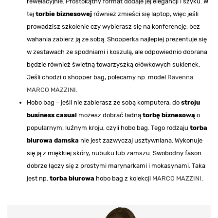
rewelacyjnie. Prostokątny format dodaje jej elegancji i szyku. W
tej
torbie biznesowej
również zmieści się laptop, więc jeśli
prowadzisz szkolenie czy wybierasz się na konferencję, bez
wahania zabierz ją ze sobą. Shopperka najlepiej prezentuje się
w zestawach ze spodniami i koszulą, ale odpowiednio dobrana
będzie również świetną towarzyszką ołówkowych sukienek.
Jeśli chodzi o shopper bag, polecamy np. model
Ravenna
MARCO MAZZINI
.
Hobo bag – jeśli nie zabierasz ze sobą komputera, do
stroju
business casual
możesz dobrać ładną
torbę biznesową
o
popularnym, luźnym kroju, czyli hobo bag. Tego rodzaju
torba
biurowa damska
nie jest zazwyczaj usztywniana. Wykonuje
się ją z miękkiej skóry, nubuku lub zamszu. Swobodny fason
dobrze łączy się z prostymi marynarkami i mokasynami. Taka
jest np.
torba biurowa
hobo bag z kolekcji
MARCO MAZZINI
.