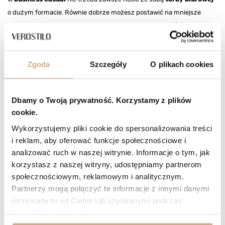
o dużym formacie. Równie dobrze możesz postawić na mniejsze
modele o klasycznym kroju. Najlepszym wyborem są skórzane
listonoszki, które są na topie już od kilku sezonów. Ponadczasowe
fasony to coś, co
styl business casual
po prostu uwielbia. Dlatego
Zgoda
Szczegóły
O plikach cookies
jeśli masz mało rzeczy do zabrania, Twój półformalny outfit z
powodzeniem dopełni skórzana listonoszka. Możesz wybierać
spośród modeli z klapą lub zapinanych od góry. Tu reguły są dość
Dbamy o Twoją prywatność. Korzystamy z plików
elastyczne. Radzimy jednak nie rozglądać się za jaskrawymi kolorami.
cookie.
Oto trzy
torebki biznesowe damskie
– skórzane listonoszki, które
Wykorzystujemy pliki cookie do spersonalizowania treści
doskonale sprawdzą się w strojach business casual:
i reklam, aby oferować funkcje społecznościowe i
analizować ruch w naszej witrynie. Informacje o tym, jak
skórzana mesendżerka w kolorze czekoladowego brązu
korzystasz z naszej witryny, udostępniamy partnerom
MARCO MAZZINI
;
społecznościowym, reklamowym i analitycznym.
dwukomorowa listonoszka w odcieniu migdałowego brązu
Partnerzy mogą połączyć te informacje z innymi danymi
MARCO MAZZINI
;
otrzymanymi od Ciebie lub uzyskanymi podczas
czarna
torebka biurowa damska
na pasku ze złotymi
korzystania z ich usług.
elementami
MARCO MAZZINI
.