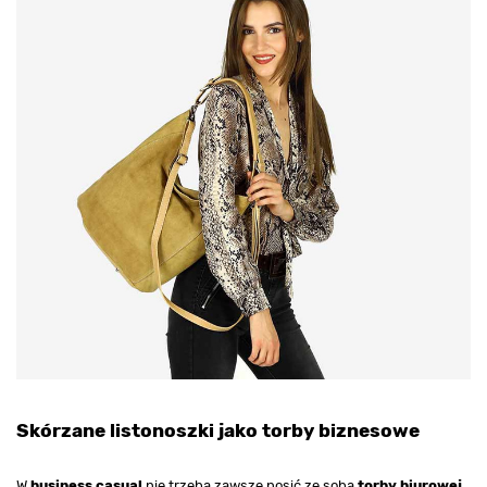
Skórzane listonoszki jako torby biznesowe
W
business casual
nie trzeba zawsze nosić ze sobą
torby biurowej