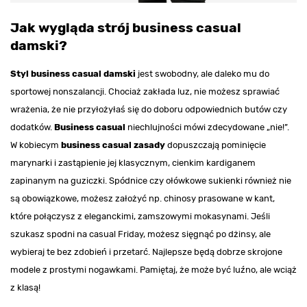
Jak wygląda strój business casual
damski?
Styl business casual damski
jest swobodny, ale daleko mu do
sportowej nonszalancji. Chociaż zakłada luz, nie możesz sprawiać
wrażenia, że nie przyłożyłaś się do doboru odpowiednich butów czy
dodatków.
Business casual
niechlujności mówi zdecydowane „nie!”.
W kobiecym
business casual zasady
dopuszczają pominięcie
marynarki i zastąpienie jej klasycznym, cienkim kardiganem
zapinanym na guziczki. Spódnice czy ołówkowe sukienki również nie
są obowiązkowe, możesz założyć np. chinosy prasowane w kant,
które połączysz z eleganckimi, zamszowymi mokasynami. Jeśli
szukasz spodni na casual Friday, możesz sięgnąć po dżinsy, ale
wybieraj te bez zdobień i przetarć. Najlepsze będą dobrze skrojone
modele z prostymi nogawkami. Pamiętaj, że może być luźno, ale wciąż
z klasą!