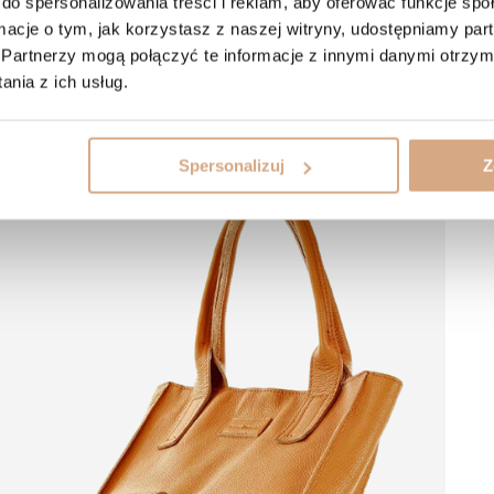
do spersonalizowania treści i reklam, aby oferować funkcje sp
ormacje o tym, jak korzystasz z naszej witryny, udostępniamy p
Partnerzy mogą połączyć te informacje z innymi danymi otrzym
nia z ich usług.
Spersonalizuj
Z