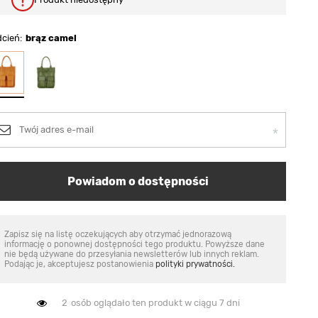
dcień
brąz camel
Powiadom o dostępności
Zapisz się na listę oczekujących aby otrzymać jednorazową
informację o ponownej dostępności tego produktu. Powyższe dane
nie będą używane do przesyłania newsletterów lub innych reklam.
Podając je, akceptujesz postanowienia
polityki prywatności.
2
osób oglądało ten produkt w ciągu 7 dni