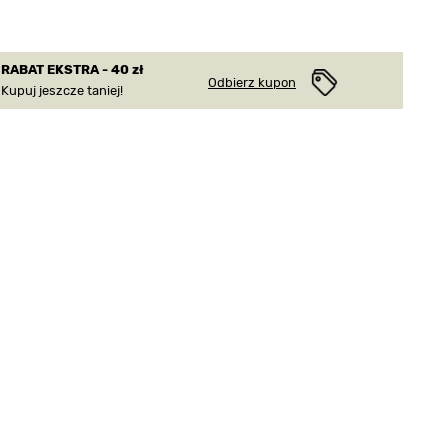
RABAT EKSTRA - 40 zł
Odbierz kupon
Kupuj jeszcze taniej!