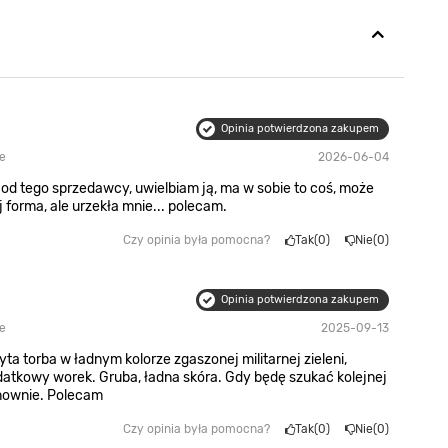
Opinia potwierdzona zakupem
re
2026-06-04
i od tego sprzedawcy, uwielbiam ją, ma w sobie to coś, może
ej forma, ale urzekła mnie... polecam.
Czy opinia była pomocna?
Tak
0
Nie
0
Opinia potwierdzona zakupem
re
2025-09-13
yta torba w ładnym kolorze zgaszonej militarnej zieleni,
tkowy worek. Gruba, ładna skóra. Gdy będę szukać kolejnej
onownie. Polecam
Czy opinia była pomocna?
Tak
0
Nie
0