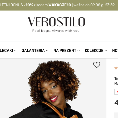
LETNI BONUS
-10%
z kodem
WAKACJE10
| ważne do 09.08 g. 23:59
-10%
kod:
WAKACJE10
| nie dotyczy produktów z flagą OKAZJA >
LECAKI
GALANTERIA
NA PREZENT
KOLEKCJE
NO
T
M