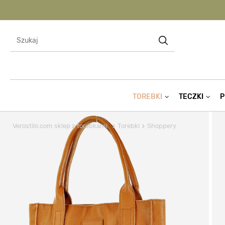
TOREBKI
TECZKI
P
Verostilo.com sklep z torebkami
Torebki
Shoppery