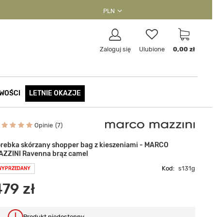
PLN
Zaloguj się
Ulubione
0,00 zł
WOŚCI
LETNIE OKAZJE
Opinie
7
orebka skórzany shopper bag z kieszeniami - MARCO
AZZINI Ravenna brąz camel
Kod:
s131g
WYPRZEDANY
479 zł
Produkt niedostępny