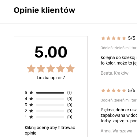
Opinie klientów
5/5
5.00
Odcień: zieleń milita
Kolejna do kolekcj
to kolor, może to j
Beata, Kraków
Liczba opinii: 7
5/5
5
(7)
4
(0)
Odcień: zieleń milita
3
(0)
Piękna, dobrze usz
2
(0)
zapakowana w doda
1
(0)
torby, zajrzę tu p
Kliknij ocenę aby filtrować
Anna, Warszawa
opinie