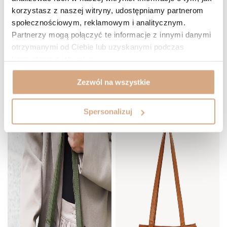
korzystasz z naszej witryny, udostępniamy partnerom
społecznościowym, reklamowym i analitycznym.
Partnerzy mogą połączyć te informacje z innymi danymi
(2)
(2)
otrzymanymi od Ciebie lub uzyskanymi podczas
Torebka skórzana shopper
Torebka skórzana shopper
korzystania z ich usług.
559 zł
559 zł
DO KOSZYKA
DO KOSZYKA
Zezwól na wszystkie
NOWOŚĆ
BESTSELLER
Spersonalizuj