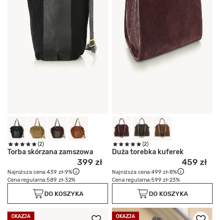
(2)
(2)
Torba skórzana zamszowa
Duża torebka kuferek
399 zł
459 zł
Najniższa cena:
439 zł
-9%
Najniższa cena:
499 zł
-8%
Cena regularna:
589 zł
-32%
Cena regularna:
599 zł
-23%
DO KOSZYKA
DO KOSZYKA
OKAZJA
OKAZJA