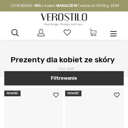
-10%
kod:
WAKACJE10
| nie dotyczy produktów z flagą OKAZJA >
Prezenty dla kobiet ze skóry
ilość:
249
Filtrowanie
NOWOŚĆ
NOWOŚĆ