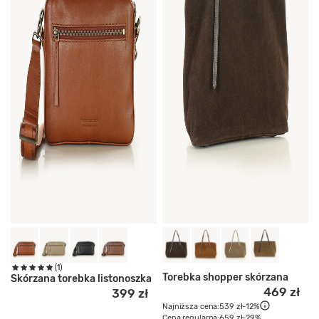
(1)
Torebka shopper skórzana
Skórzana torebka listonoszka
469 zł
399 zł
Najniższa cena:
539 zł
-12%
Cena regularna:
659 zł
-29%