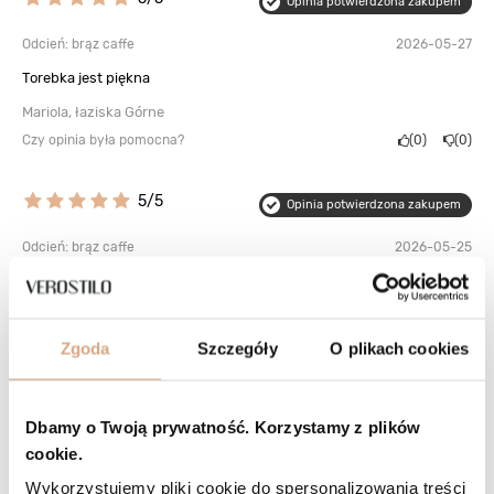
Opinia potwierdzona zakupem
Odcień: brąz caffe
2026-05-27
Torebka jest piękna
Mariola, łaziska Górne
Czy opinia była pomocna?
0
0
5/5
Opinia potwierdzona zakupem
Odcień: brąz caffe
2026-05-25
Torebka świetna. Wszystko mi odpowiada.
Bożena, Zabrze
Czy opinia była pomocna?
1
0
Zgoda
Szczegóły
O plikach cookies
5/5
Opinia potwierdzona zakupem
Dbamy o Twoją prywatność. Korzystamy z plików
Odcień: beż taupe
2026-05-17
cookie.
Jest przepiękna. Pojemna i funkcjonalna. Kolor bajeczny. Długi
Wykorzystujemy pliki cookie do spersonalizowania treści