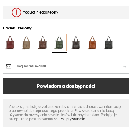
Produkt niedostępny
Odcień
zielony
Powiadom o dostępności
Zapisz się na listę oczekujących aby otrzymać jednorazową informację
o ponownej dostępności tego produktu. Powyższe dane nie będą
używane do przesyłania newsletterów lub innych reklam. Podając je,
akceptujesz postanowienia
polityki prywatności.