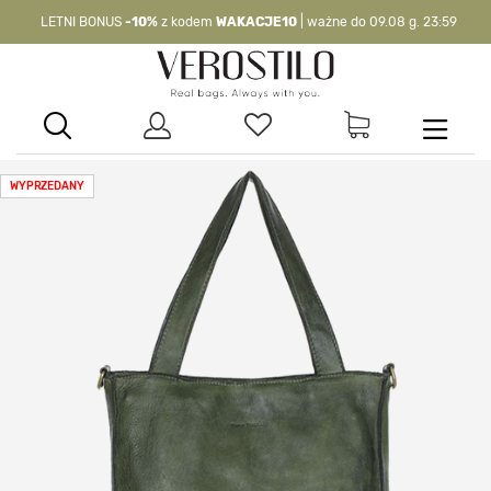
LETNI BONUS
-10%
z kodem
WAKACJE10
| ważne do 09.08 g. 23:59
-10%
kod:
WAKACJE10
| nie dotyczy produktów z flagą OKAZJA >
WYPRZEDANY