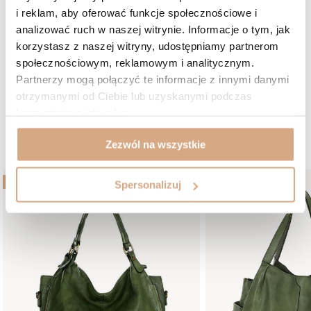
pasek mógłby być o centymetr szerszy. Ale i tak świetnie, że jest.
i reklam, aby oferować funkcje społecznościowe i
Ewa, Łódź
analizować ruch w naszej witrynie. Informacje o tym, jak
Czy opinia była pomocna?
2
0
korzystasz z naszej witryny, udostępniamy partnerom
społecznościowym, reklamowym i analitycznym.
Partnerzy mogą połączyć te informacje z innymi danymi
otrzymanymi od Ciebie lub uzyskanymi podczas
ZOBACZ WIĘCEJ
korzystania z ich usług.
W podobnym kolorze:
Zezwól na wszystkie
BESTSELLER
NOWOŚĆ
Spersonalizuj
BESTSELLER