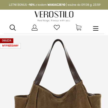
LETNI BONUS
-10%
z kodem
WAKACJE10
| ważne do 09.08 g. 23:59
-10%
kod:
WAKACJE10
| nie dotyczy produktów z flagą OKAZJA >
OKAZJA
WYPRZEDANY