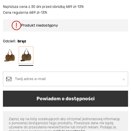
Najniższa cena z 30 dni przed obniżką 689 zł
-13%
Cena regularna 689 zł
-13%
Produkt niedostępny
Odcień
brąz
Powiadom o dostępności
Zapisz się na listę oczekujących aby otrzymać jednorazową informację
o ponownej dostępności tego produktu. Powyższe dane nie będą
używane do przesyłania newsletterów lub innych reklam. Podając je,