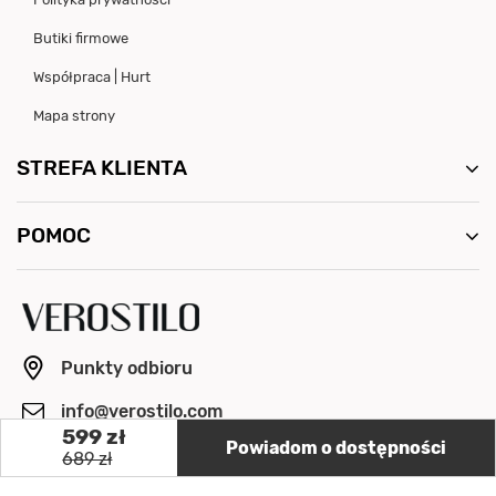
Butiki firmowe
Współpraca | Hurt
Mapa strony
STREFA KLIENTA
POMOC
Punkty odbioru
info@verostilo.com
599 zł
Powiadom o dostępności
+48 500 064 154
689 zł
Pon. - Pt. 8:00 - 16:00