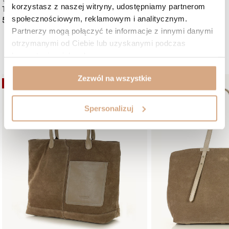
(66)
(28)
korzystasz z naszej witryny, udostępniamy partnerom
Torebka damska shopper
Torebka skórzana na
społecznościowym, reklamowym i analitycznym.
599 zł
599 zł
Partnerzy mogą połączyć te informacje z innymi danymi
otrzymanymi od Ciebie lub uzyskanymi podczas
Mogą Ci się spodobać:
korzystania z ich usług.
Zezwól na wszystkie
OKAZJA
OKAZJA
Spersonalizuj