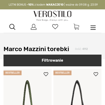
-10%
kod:
WAKACJE10
| nie dotyczy produktów z flagą OKAZJA >
Marco Mazzini torebki
ilość:
492
Filtrowanie
BESTSELLER
BESTSELLER